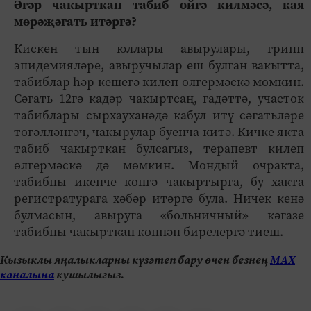
Әгәр чакырткан табиб өйгә килмәсә, кая
мөрәҗәгать итәргә?
Кискен тын юллары авырулары, грипп
эпидемияләре, авыручылар еш булган вакытта,
табиблар һәр кешегә килеп өлгермәскә мөмкин.
Сәгать 12гә кадәр чакыртсаң, гадәттә, участок
табиблары сырхауханәдә кабул итү сәгатьләре
төгәлләнгәч, чакырулар буенча китә. Кичке якта
табиб чакырткан булсагыз, терапевт килеп
өлгермәскә дә мөмкин. Мондый очракта,
табибны икенче көнгә чакыртырга, бу хакта
регистратурага хәбәр итәргә була. Ничек кенә
булмасын, авыруга «больничный» кәгазе
табибны чакырткан көннән бирелергә тиеш.
Кызыклы яңалыкларны күзәтеп бару өчен безнең
МАХ
каналына
кушылыгыз.