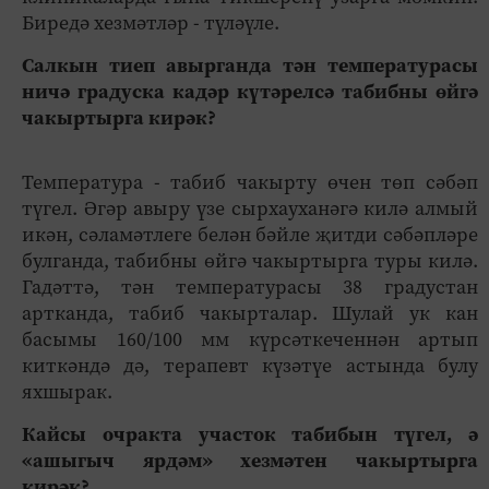
Биредә хезмәтләр - түләүле.
Салкын тиеп авырганда тән температурасы
ничә градуска кадәр күтәрелсә табибны өйгә
чакыртырга кирәк?
Температура - табиб чакырту өчен төп сәбәп
түгел. Әгәр авыру үзе сырхауханәгә килә алмый
икән, сәламәтлеге белән бәйле җитди сәбәпләре
булганда, табибны өйгә чакыртырга туры килә.
Гадәттә, тән температурасы 38 градустан
артканда, табиб чакырталар. Шулай ук кан
басымы 160/100 мм күрсәткеченнән артып
киткәндә дә, терапевт күзәтүе астында булу
яхшырак.
Кайсы очракта участок табибын түгел, ә
«ашыгыч ярдәм» хезмәтен чакыртырга
кирәк?