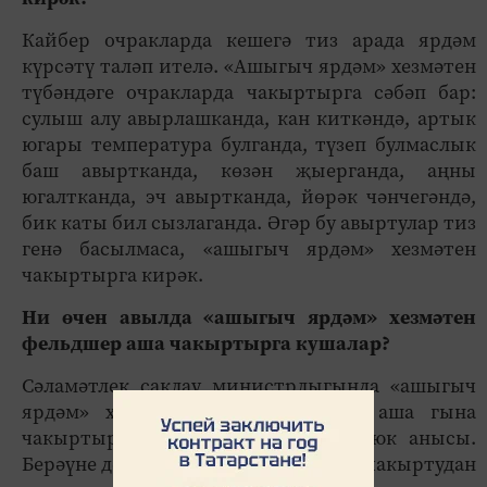
Кайбер очракларда кешегә тиз арада ярдәм
күрсәтү таләп ителә. «Ашыгыч ярдәм» хезмәтен
түбәндәге очракларда чакыртырга сәбәп бар:
сулыш алу авырлашканда, кан киткәндә, артык
югары температура булганда, түзеп булмаслык
баш авыртканда, көзән җыерганда, аңны
югалтканда, эч авыртканда, йөрәк чәнчегәндә,
бик каты бил сызлаганда. Әгәр бу авыртулар тиз
генә басылмаса, «ашыгыч ярдәм» хезмәтен
чакыртырга кирәк.
Ни өчен авылда «ашыгыч ярдәм» хезмәтен
фельдшер аша чакыртырга кушалар?
Сәламәтлек саклау министрлыгында «ашыгыч
ярдәм» хезмәтен бары фельдшер аша гына
чакыртырга мөмкин, дигән закон юк анысы.
Берәүне дә «ашыгыч ярдәм» хезмәте чакыртудан