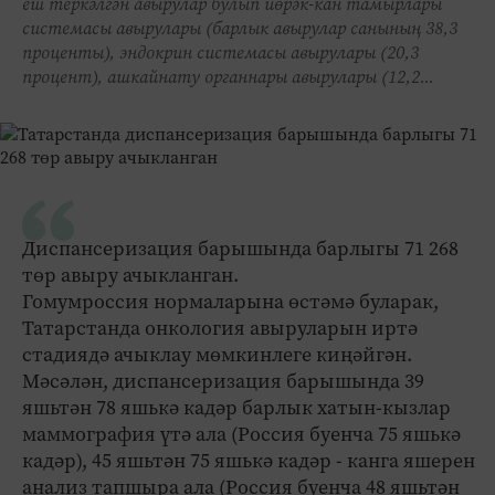
еш теркәлгән авырулар булып йөрәк-кан тамырлары
системасы авырулары (барлык авырулар санының 38,3
проценты), эндокрин системасы авырулары (20,3
процент), ашкайнату органнары авырулары (12,2...
Диспансеризация барышында барлыгы 71 268
төр авыру ачыкланган.
Гомумроссия нормаларына өстәмә буларак,
Татарстанда онкология авыруларын иртә
стадиядә ачыклау мөмкинлеге киңәйгән.
Мәсәлән, диспансеризация барышында 39
яшьтән 78 яшькә кадәр барлык хатын-кызлар
маммография үтә ала (Россия буенча 75 яшькә
кадәр), 45 яшьтән 75 яшькә кадәр - канга яшерен
анализ тапшыра ала (Россия буенча 48 яшьтән