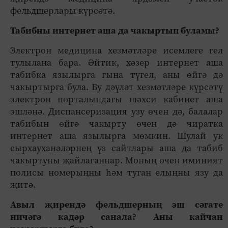
фельдшерлары күрсәтә.
Табибны интернет аша да чакыртып буламы?
Электрон медицина хезмәтләре исемлеге гел
тулылана бара. Әйтик, хәзер интернет аша
табибка язылырга гына түгел, аны өйгә дә
чакыртырга була. Бу дәүләт хезмәтләре күрсәтү
электрон порталындагы шәхси кабинет аша
эшләнә. Диспансеризация узу өчен дә, балалар
табибын өйгә чакырту өчен дә чиратка
интернет аша язылырга мөмкин. Шулай ук
сырхауханәләрнең үз сайтлары аша да табиб
чакыртуны җайлаганнар. Моның өчен иминият
полисы номерыңны һәм туган елыңны язу да
җитә.
Авыл җирендә фельдшерның эш сәгате
ничәгә кадәр санала? Аны кайчан