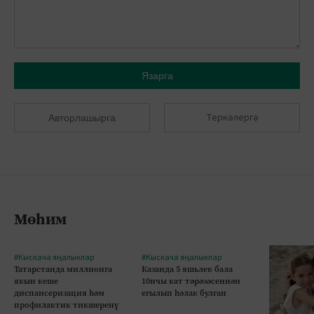
Язарга
Теркәлергә
Авторлашырга
Мөһим
#Кыскача яңалыклар
#Кыскача яңалыклар
Татарстанда миллионга
Казанда 5 яшьлек бала
якын кеше
10нчы кат тәрәзәсеннән
диспансеризация һәм
егылып һәлак булган
профилактик тикшеренү