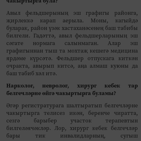
чакыртырга була?
Авыл фельдшерының эш графигы районга,
җирлеккә карап аерыла. Моны, кагыйдә
буларак, район үзәк хастаханәсенең баш табибы
билгели. Гадәттә, авыл фельдшерларының эш
сәгате нормага салынмаган. Алар эш
графигыннан тыш та мохтаҗ кешегә медицина
ярдәме күрсәтә. Фельдшер отпускага киткән
очракта, авырып китсә, аңа алмаш куюны да
баш табиб хәл итә.
Нарколог, невролог, хирург кебек тар
белгечләрне өйгә чакыртырга буламы?
Әгәр регистратурага шалтыратып белгечләрне
чакыртырга телисез икән, беренче чиратта,
сезгә барыбер участок терапевтын
билгеләячәкләр. Лор, хирург кебек белгечләр
бары тик инвалидларның, сугыш