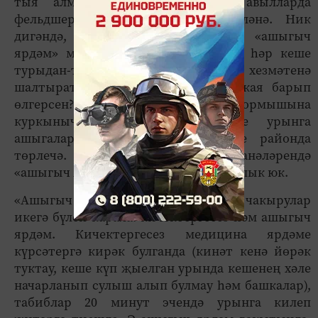
тыя алмыйлар, әмма бу күп авылларда
фельдшер белән килештереп эшләнә. Ник
дигәндә, район хастаханәләрендә «ашыгыч
ярдәм» машиналары санаулы. Әгәр һәр кеше
турыдан-туры «ашыгыч ярдәм» хезмәтенә
шалтырата башласа, бер машина кая барып
өлгерсен? Табиблар, гадәттә, кеше тормышына
куркыныч янаган бик кирәкле урынга
ашыгалар. Дөрес, вазгыять төрле районда
төрлечә. Кайбер район хастаханәләрендә
«ашыгыч ярдәм» машиналарына кытлык юк.
«Ашыгыч ярдәм» хезмәтенә килгән чакырулар
икегә бүлеп карала: кичектергесез һәм ашыгыч
ярдәм. Кичектергесез медицина ярдәме
күрсәтергә кирәк булганда (кинәт кенә йөрәк
туктау, кеше күп җыелган урында кешенең хәле
начарланып сулыш алып булмау һәм башкалар),
табиблар 20 минут эчендә урынга килеп