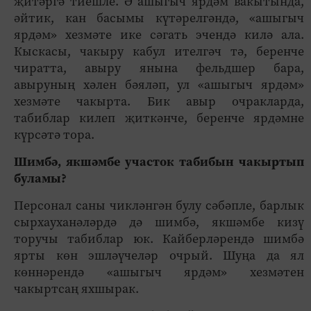
җитәргә тиешле. Ә ашыгыч ярдәм вакытында,
әйтик, кан басымы күтәрелгәндә, «ашыгыч
ярдәм» хезмәте ике сәгать эчендә килә ала.
Кыскасы, чакыру кабул ителгәч тә, беренче
чиратта, авыру янына фельдшер бара,
авыруның хәлен бәяләп, ул «ашыгыч ярдәм»
хезмәте чакырта. Бик авыр очракларда,
табиблар килеп җиткәнче, беренче ярдәмне
күрсәтә тора.
Шимбә, якшәмбе участок табибын чакыртып
буламы?
Персонал саны чикләнгән булу сәбәпле, барлык
сырхауханәләрдә дә шимбә, якшәмбе кизү
торучы табиблар юк. Кайберләрендә шимбә
ярты көн эшләүчеләр очрый. Шуңа да ял
көннәрендә «ашыгыч ярдәм» хезмәтен
чакыртсаң яхшырак.