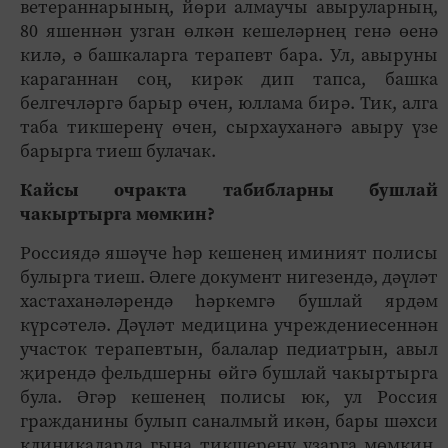
ветераннарының, йөри алмаучы авыруларның,
80 яшеннән узган өлкән кешеләрнең генә өенә
килә, ә башкаларга терапевт бара. Ул, авыруны
караганнан соң, кирәк дип тапса, башка
белгечләргә барыр өчен, юллама бирә. Тик, алга
таба тикшеренү өчен, сырхауханәгә авыру үзе
барырга тиеш булачак.
Кайсы очракта табибларны бушлай
чакыртырга мөмкин?
Россиядә яшәүче һәр кешенең иминият полисы
булырга тиеш. Әлеге документ нигезендә, дәүләт
хастаханәләрендә һәркемгә бушлай ярдәм
күрсәтелә. Дәүләт медицина учреждениесеннән
участок терапевтын, балалар педиатрын, авыл
җирендә фельдшерны өйгә бушлай чакыртырга
була. Әгәр кешенең полисы юк, ул Россия
гражданины булып саналмый икән, бары шәхси
клиникаларда гына тикшеренү узарга мөмкин.