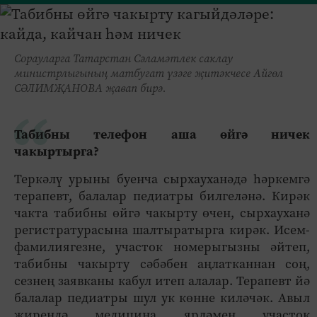
Сорауларга Татарстан Сәламәтлек саклау
министрлыгының матбугат үзәге җитәкчесе Айгөл
СӘЛИМҖАНОВА җавап бирә.
Табибны телефон аша өйгә ничек
чакыртырга?
Теркәлү урыны буенча сырхауханәдә һәркемгә
терапевт, балалар педиатры билгеләнә. Кирәк
чакта табибны өйгә чакырту өчен, сырхауханә
регистратурасына шалтыратырга кирәк. Исем-
фамилиягезне, участок номерыгызны әйтеп,
табибны чакырту сәбәбен аңлатканнан соң,
сезнең заявканы кабул итеп алалар. Терапевт йә
балалар педиатры шул ук көнне киләчәк. Авыл
җирендә медицина ярдәмен участок