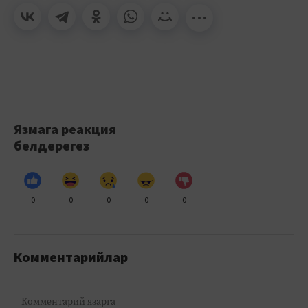
Язмага реакция
белдерегез
0
0
0
0
0
Комментарийлар