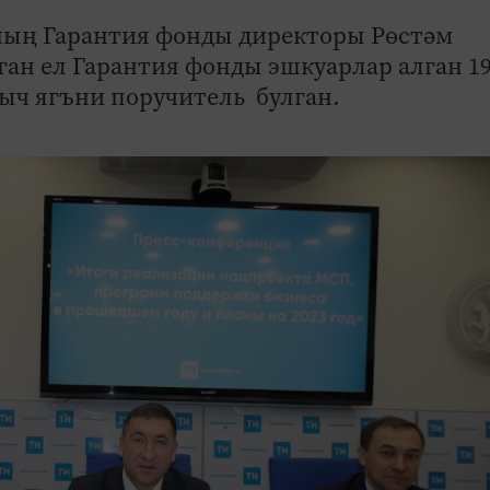
ның Гарантия фонды директоры Рөстәм
ан ел Гарантия фонды эшкуарлар алган 1
ыч ягъни поручитель булган.