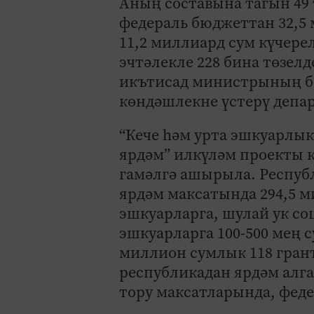
Аның составына тагын 49 
федераль бюджеттан 32,5
11,2 миллиард сум күчере
эчтәлекле 228 бина төзел
икътисад министрының б
көндәшлекне үстерү депа
“Кече һәм урта эшкуарлы
ярдәм” илкүләм проекты к
гамәлгә ашырыла. Респуб
ярдәм максатында 294,5 м
эшкуарларга, шулай ук со
эшкуарларга 100-500 мең с
миллион сумлык 118 грант
республикадан ярдәм алг
тору максатларында, феде