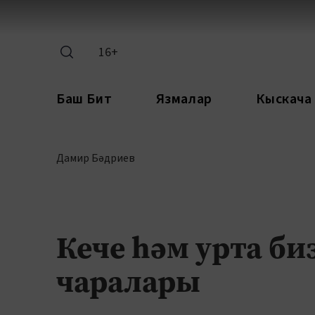
16+
Баш Бит
Язмалар
Кыскача
Дамир Бәдриев
Кече һәм урта би
чаралары