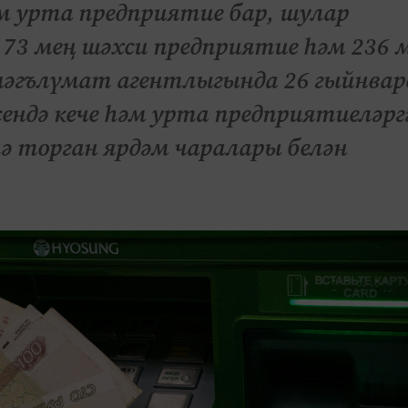
м урта предприятие бар, шулар
 73 мең шәхси предприятие һәм 236 
мәгълүмат агентлыгында 26 гыйнвар
ендә кече һәм урта предприятиеләрг
 торган ярдәм чаралары белән