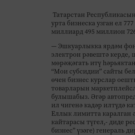
Татарстан Республикасын
урта бизнеска узган ел 77
миллиард 495 миллион 72
— Эшкуарлыкка ярдәм фонд
электрон рәвештә керде,
мөрәҗәгать итү һәрьякта
“Мои субсидии” сайты бе
өчен бизнес курслар оешт
товарларын маркетплейсл
булышабыз. Әгәр автопре
ил чигенә кадәр илтүдә ка
Еллык лимитта каралган ә
кайтарасы түгел,- диде 
бизнес” үзәге) генераль д