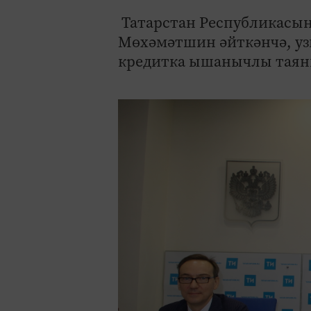
Татарстан Республикасы
Мөхәмәтшин әйткәнчә, узг
кредитка ышанычлы таян