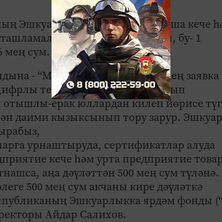
ың Эшкуарлыкка ярдәм фонды аша кече һ
7 ташламалы микрозайм бирелгән, бу- 1
6 мең сум.
ына - “Мой бизнес” үзәгенә 13 мең заявка
 цифрлы технологияләрне кулланып
н отышлы-ерак юллардан килеп йөрисе түг
лән даими кызыксынып тору зарур. Эшкуа
ырабыз,
арга урнаштыруда, сертификатлар алуда
дприятие кече һәм урта предприятие това
тнашса, аңа дәүләттән 500 мең сум түләнә.
леге 500 мең сум акчаны кире дәүләткә
республиканың Эшкуарлыкка ярдәм фонды 
иректоры Айдар Салихов.