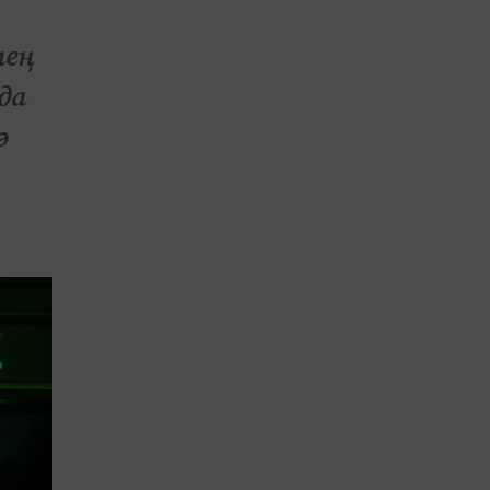
мең
да
ә