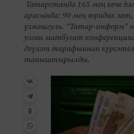
Татарстанда 165 мең кече һә
арасында: 90 мең юридик зат,
үзмәшгуль. “Татар-информ” 
узган матбугат конференцияс
дәүләт тарафыннан күрсәтелә
таныштырылды.