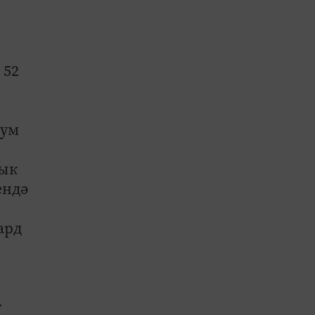
 52
сум
лык
ендә
ард
.