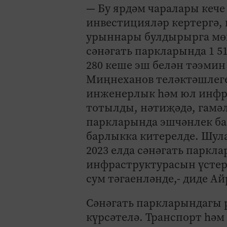
— Бу ярдәм чаралары кеч
инвестицияләр кертергә, 
урыннары булдырырга мөм
сәнәгать паркларында 1 5
280 кеше эш белән тәэмин
Миңнеханов теләктәшлеген
инженерлык һәм юл инфра
тотылды, нәтиҗәдә, гамәл
паркларында эшчәнлек ба
барлыкка китерелде. Шул
2023 елда сәнәгать парк
инфраструктурасын үстер
сум тәгаенләнде,- диде А
Сәнәгать паркларындагы р
күрсәтелә. Транспорт һә