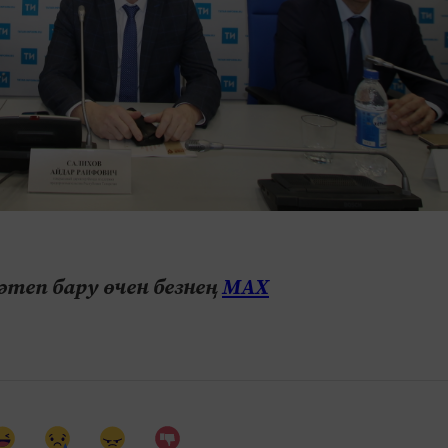
теп бару өчен безнең
МАХ