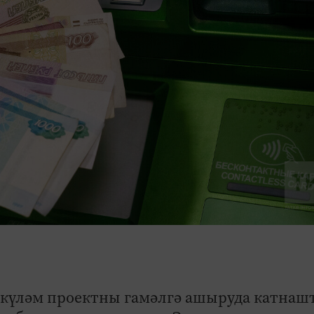
илкүләм проектны гамәлгә ашыруда катнаш