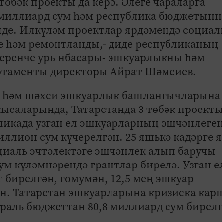
төбәк проекты да керә. Әлеге чараларга
 миллиард сум һәм республика бюджетын
лде. Илкүләм проектлар ярдәмендә социал
де һәм ремонтланды,- диде республиканың
еренче урынбасары- эшкуарлыкны һәм
ртаменты директоры Айрат Шәмсиев.
к һәм шәхси эшкуарлык башлангычларына
ысаларында, Татарстанда 3 төбәк проект
ликада узган ел эшкуарларның эшчәнлеге
иллион сум күчерелгән. 25 яшькә кадәрге 
циаль эчтәлектәге эшчәнлек алып баручы
ум күләмнәрендә грантлар бирелә. Узган е
 бирелгән, гомумән, 12,5 мең эшкуар
ан. Татарстан эшкуарларына кризиска ка
раль бюджеттан 80,8 миллиард сум бирелг