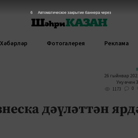
5
Автоматическое закрытие баннера через
 Хәбәрләр
Фотогалерея
Реклама
26 гыйнвар 2023
Уку өчен 
0
1173
знеска дәүләттән яр