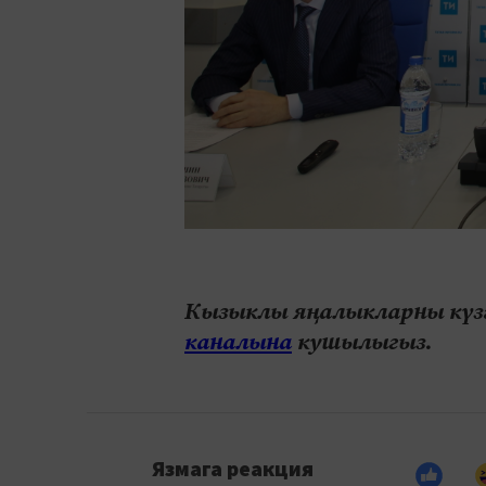
Кызыклы яңалыкларны күзә
каналына
кушылыгыз.
Язмага реакция