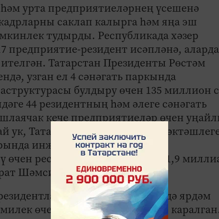
е һәм урта предприятиеләрнең үсешенә
кадрларны саклап калырга һәм яңа эш
кинлек тудырды. Республикада хәзер
17 предприятие-резидент исәпләнә, аларда
 ителгән. Татарстан Президенты Рөстәм
дә, узган ел 4 сәнәгать паркында
структурасы булдыру өчен 135 миллион 
дәге 44 резидентның һәм әлеге сәнәгать
шлаячак кече предприятиеләр өчен уңай
ай ук, Татарстан Президенты теләктәшлег
ларында инженерлык һәм юл
ү өчен республика бюджетында 1,9 милли
йрат Шәмсиев.
езидентларга электр өчен түләүдә ярдәм
м милек өчен салым ташламалары каралган