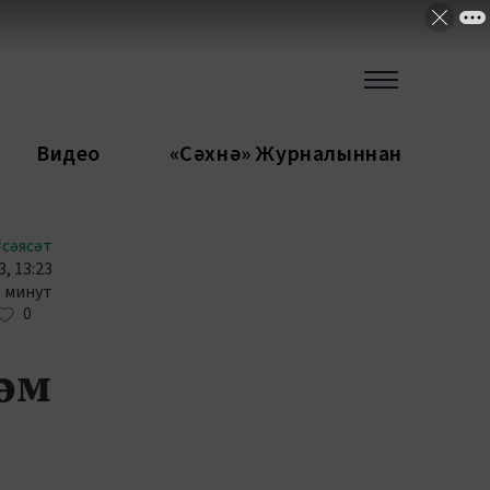
Видео
«Сәхнә» Журналыннан
#сәясәт
, 13:23
3 минут
0
дәм