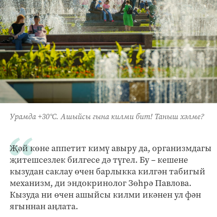
Урамда +30°C. Ашыйсы гына килми бит! Таныш хәлме?
Җәй көне аппетит кимү авыру да, организмдагы
җитешсезлек билгесе дә түгел. Бу – кешене
кызудан саклау өчен барлыкка килгән табигый
механизм, ди эндокринолог Зөһрә Павлова.
Кызуда ни өчен ашыйсы килми икәнен ул фән
ягыннан аңлата.