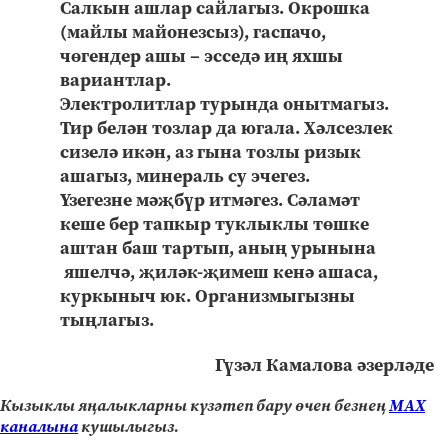
Салкын ашлар сайлагыз. Окрошка
(майлы майонезсыз), гаспачо,
чөгендер ашы – эсседә иң яхшы
вариантлар.
Электролитлар турында онытмагыз.
Тир белән тозлар да югала. Хәлсезлек
сизелә икән, аз гына тозлы ризык
ашагыз, минераль су эчегез.
Үзегезне мәҗбүр итмәгез. Сәламәт
кеше бер тапкыр туклыклы төшке
аштан баш тартып, аның урынына
яшелчә, җиләк-җимеш кенә ашаса,
куркыныч юк. Организмыгызны
тыңлагыз.
Гүзәл Камалова әзерләде
Кызыклы яңалыкларны күзәтеп бару өчен безнең
МАХ
каналына
кушылыгыз.