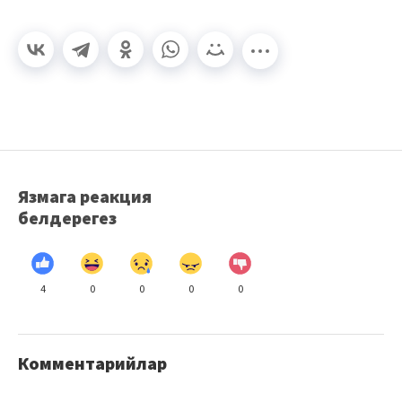
Язмага реакция
белдерегез
4
0
0
0
0
Комментарийлар