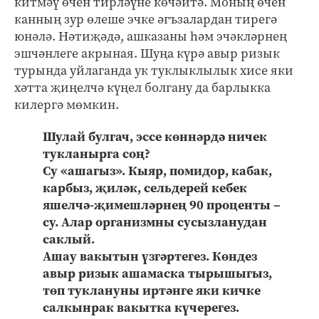
китмәү өчен тирләүне көчәйтә. Моның өчен
канның зур өлеше эчке әгъзалардан тирегә
юнәлә. Нәтиҗәдә, ашказаны һәм эчәкләрнең
эшчәнлеге акрыная. Шуңа күрә авыр ризык
турында уйлаганда ук туклыклылык хисе яки
хәтта җиңелчә күңел болгану да барлыкка
килергә мөмкин.
Шулай булгач, эссе көннәрдә ничек
тукланырга соң?
Су «ашагыз». Кыяр, помидор, кабак,
карбыз, җиләк, сельдерей кебек
яшелчә-җимешләрнең 90 проценты –
су. Алар организмны сусызланудан
саклый.
Ашау вакытын үзгәртегез. Көндез
авыр ризык ашамаска тырышыгыз,
төп туклануны иртәнге яки кичке
салкынрак вакытка күчерегез.