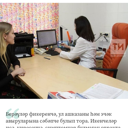
Берәүләр фикеренчә, ул ашказаны һәм эчәк
авыруларына сәбәпче булып тора. Икенчеләр
исә, киресенчә, симптомнар булмаган очракта,