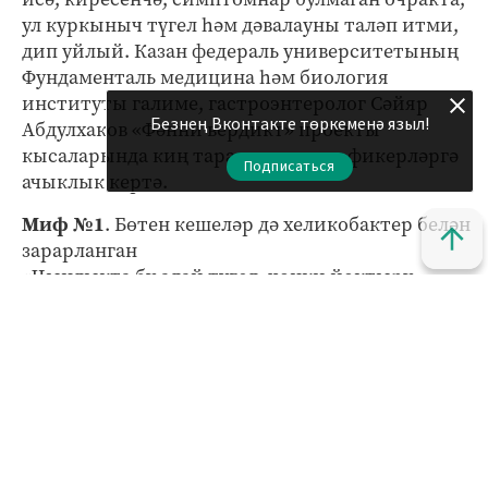
ул куркыныч түгел һәм дәвалауны таләп итми,
дип уйлый. Казан федераль университетының
Фундаменталь медицина һәм биология
институты галиме, гастроэнтеролог Сәйяр
Безнең Вконтакте төркеменә языл!
Абдулхаков «Фәнни вердикт» проекты
кысаларында киң таралган ялгыш фикерләргә
Подписаться
ачыклык кертә.
Миф №1
. Бөтен кешеләр дә хеликобактер белән
зарарланган
«Чынлыкта бу алай түгел, чөнки йоктыру
дәрәҗәсе дөньяның төрле төбәкләрендә аерыла.
Мәсәлән, ул Америка кушма штатларында һәм
Австралиядә түбәнрәк, ә Азия һәм Африка
илләрендә югарырак», – дип аңлата белгеч.
Элек Россиядә зарарлану дәрәҗәсе бик югары
дип саналган.
«10 ел элек без уртача күрсәткеч 80-85 процент