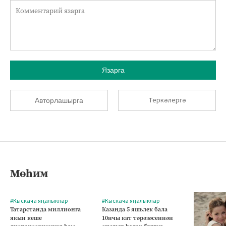
Язарга
Теркәлергә
Авторлашырга
Мөһим
#Кыскача яңалыклар
#Кыскача яңалыклар
Татарстанда миллионга
Казанда 5 яшьлек бала
якын кеше
10нчы кат тәрәзәсеннән