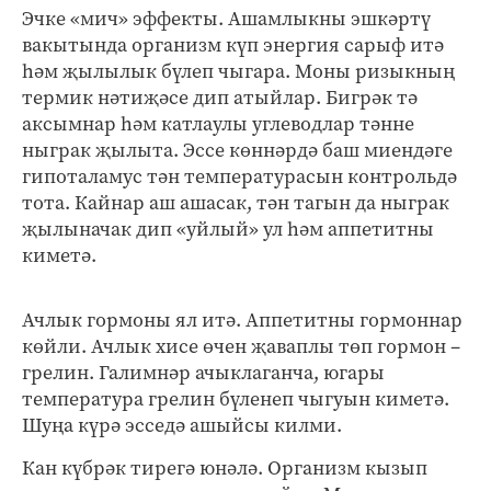
Эчке «мич» эффекты. Ашамлыкны эшкәртү
вакытында организм күп энергия сарыф итә
һәм җылылык бүлеп чыгара. Моны ризыкның
термик нәтиҗәсе дип атыйлар. Бигрәк тә
аксымнар һәм катлаулы углеводлар тәнне
ныграк җылыта. Эссе көннәрдә баш миендәге
гипоталамус тән температурасын контрольдә
тота. Кайнар аш ашасак, тән тагын да ныграк
җылыначак дип «уйлый» ул һәм аппетитны
киметә.
Ачлык гормоны ял итә. Аппетитны гормоннар
көйли. Ачлык хисе өчен җаваплы төп гормон –
грелин. Галимнәр ачыклаганча, югары
температура грелин бүленеп чыгуын киметә.
Шуңа күрә эсседә ашыйсы килми.
Кан күбрәк тирегә юнәлә. Организм кызып