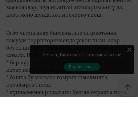
файдаланудагы җирләргә бәйле барлык мөһим
мәсьәләләр, шул исәптән агачларны кисү дә,
нәкъ менә шунда хәл ителергә тиеш.
Әгәр чыршылар бакчачылык ширкәтенең
гомуми территориясендә үскән икән, алар
бөтен ширкәт әгъзаларының уртак милке булып
Безнең Вконтакте төркеменә языл!
санала. Шуңа күрә:
* бер күрше генә үз теләге белән агач кисәргә
Подписаться
карар кабул итә алмый;
* башта бу мәсьәлә гомуми җыелышта
каралырга тиеш;
* күпчелекнең ризалыгы булган очракта гына
карар кабул ителә;
* аннан соң җирле хакимияттән рәсми рөхсәт
алу кирәк булырга мөмкин.
Әгәр агачларны бернинди рөхсәтсез кискәннәр
икән, бу очракта сез:
* Бакчачылык ширкәтенең рәисенә язмача