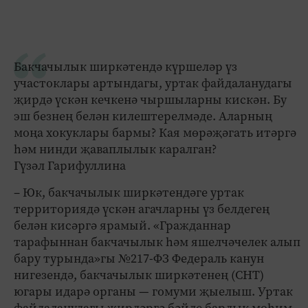
Бакчачылык ширкәтендә күршеләр үз
участоклары артындагы, уртак файдаланудагы
җирдә үскән кечкенә чыршыларны кискән. Бу
эш безнең белән килештерелмәде. Аларның
моңа хокуклары бармы? Кая мөрәҗәгать итәргә
һәм нинди җаваплылык каралган?
Гүзәл Гарифуллина
– Юк, бакчачылык ширкәтендәге уртак
территориядә үскән агачларны үз белдегең
белән кисәргә ярамый. «Гражданнар
тарафыннан бакчачылык һәм яшелчәчелек алып
бару турында»гы №217-ФЗ Федераль канун
нигезендә, бакчачылык ширкәтенең (СНТ)
югары идарә органы — гомуми җыелыш. Уртак