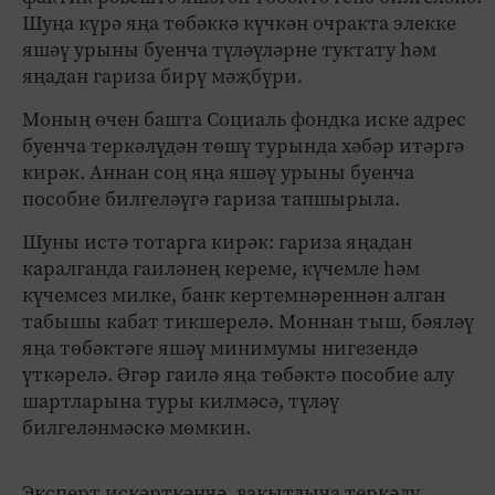
Шуңа күрә яңа төбәккә күчкән очракта элекке
яшәү урыны буенча түләүләрне туктату һәм
яңадан гариза бирү мәҗбүри.
Моның өчен башта Социаль фондка иске адрес
буенча теркәлүдән төшү турында хәбәр итәргә
кирәк. Аннан соң яңа яшәү урыны буенча
пособие билгеләүгә гариза тапшырыла.
Шуны истә тотарга кирәк: гариза яңадан
каралганда гаиләнең кереме, күчемле һәм
күчемсез милке, банк кертемнәреннән алган
табышы кабат тикшерелә. Моннан тыш, бәяләү
яңа төбәктәге яшәү минимумы нигезендә
үткәрелә. Әгәр гаилә яңа төбәктә пособие алу
шартларына туры килмәсә, түләү
билгеләнмәскә мөмкин.
Эксперт искәрткәнчә, вакытлыча теркәлү