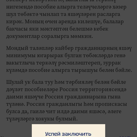
нигезендә пособие алырга теләүчеләргә хәзер
шул төбәктә чынлап та яшәүләрен расларга
кирәк. Моның өчен аренда килешүе, балалар
бакчасы яки мәктәптән белешмә кебек
документлар соралырга мөмкин.
Мондый таләпләр кайбер гражданнарның яшәү
минимумы югарырак булган төбәкләрдә генә
вакытлыча теркәлү рәсмиләштереп, зуррак
күләмдә пособие алырга тырышуы белән бәйле.
Шулай ук бала туу һәм тәрбияләү белән бәйле
дәүләт пособиеләре Россия территориясендә
даими яшәүче Россия гражданнарына гына
түләнә. Россия гражданлыгы һәм пропискасы
булса да, гаилә чит илдә даими яшәсә, әлеге
түләүләргә хокукы булмый.