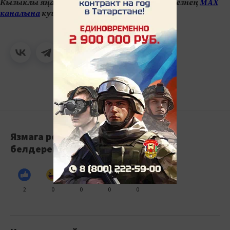
Кызыклы яңалыкларны күзәтеп бару өчен безнең
МАХ
каналына
кушылыгыз.
Язмага реакция
белдерегез
2
0
0
0
0