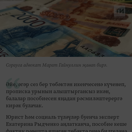
Сорауга адвокат Марат Гайнуллин җавап бирә.
Әйе, әгәр сез бер төбәктән икенчесенә күченеп,
прописка урынын алыштыргансыз икән,
балалар пособиесен яңадан рәсмиләштерергә
кирәк булачак.
Юрист һәм социаль түләүләр буенча эксперт
Екатерина Рыдченко аңлатканча, пособие кеше
фактик рәвештә яшәгән төбәктә генә билгеләнә.