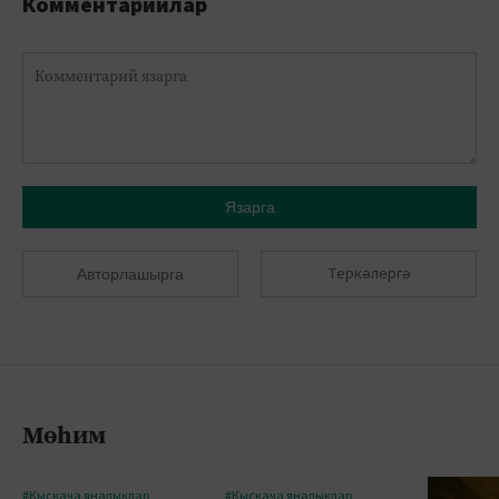
Комментарийлар
Язарга
Теркәлергә
Авторлашырга
Мөһим
#Кыскача яңалыклар
#Кыскача яңалыклар