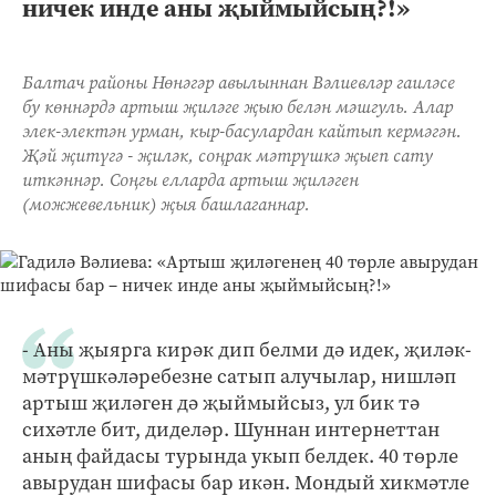
ничек инде аны җыймыйсың?!»
Балтач районы Нөнәгәр авылыннан Вәлиевләр гаиләсе
бу көннәрдә артыш җиләге җыю белән мәшгуль. Алар
элек-электән урман, кыр-басулардан кайтып кермәгән.
Җәй җитүгә - җиләк, соңрак мәтрүшкә җыеп сату
иткәннәр. Соңгы елларда артыш җиләген
(можжевельник) җыя башлаганнар.
- Аны җыярга кирәк дип белми дә идек, җиләк-
мәтрүшкәләребезне сатып алучылар, нишләп
артыш җиләген дә җыймыйсыз, ул бик тә
сихәтле бит, диделәр. Шуннан интернеттан
аның файдасы турында укып белдек. 40 төрле
авырудан шифасы бар икән. Мондый хикмәтле