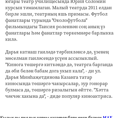
югары театр училищесында Юрий Соломин
курсын тәмамлаган. Малый театрда 2011 елдан
бирле эшли, театрның яшь примасы. Футбол
фанатлары турында "Околофутбола"
фильмындагы Таисия роленнән соң аның үз
фанатлары һәм фанатлар төркемнәре барлыкка
килә.
Дарья катнаш гаиләдә тәрбияләнсә дә, үзенең
мөселман гаиләсендә үсүен ассызыклый.
"Кинога төшергә киткәндә дә, театрга барганда
да әби белән бабам дога укып кала", - ди ул.
Дарья Минһаҗетдинова Казанга татар
киносында төшәргә чакырсалар, зур гонорар
булмаса да, төшәргә ризалыгын әйтте. "Хәтта
чәкчәк хакына да", - диде популяр киноактриса.
Кызыклы яңалыкларны күзәтеп бару өчен безнең
МАХ