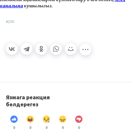
каналына
кушылыгыз.
#250
Язмага реакция
белдерегез
0
0
0
0
0