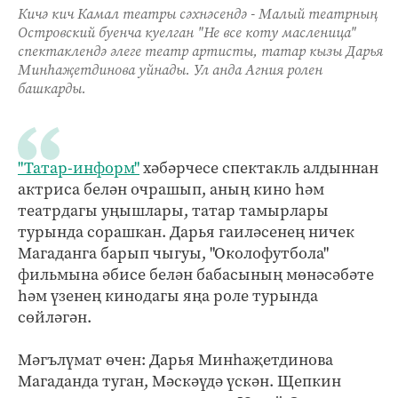
Кичә кич Камал театры сәхнәсендә - Малый театрның
Островский буенча куелган "Не все коту масленица"
спектаклендә әлеге театр артисты, татар кызы Дарья
Минһаҗетдинова уйнады. Ул анда Агния ролен
башкарды.
"Татар-информ"
хәбәрчесе спектакль алдыннан
актриса белән очрашып, аның кино һәм
театрдагы уңышлары, татар тамырлары
турында сорашкан. Дарья гаиләсенең ничек
Магаданга барып чыгуы, "Околофутбола"
фильмына әбисе белән бабасының мөнәсәбәте
һәм үзенең кинодагы яңа роле турында
сөйләгән.
Мәгълүмат өчен: Дарья Минһаҗетдинова
Магаданда туган, Мәскәүдә үскән. Щепкин