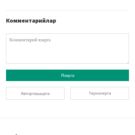
Комментарийлар
Язарга
Теркәлергә
Авторлашырга