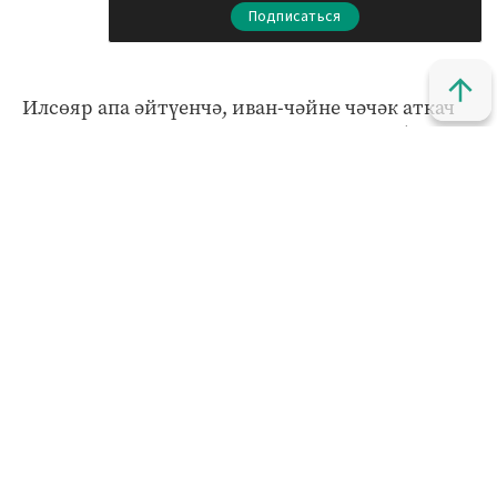
Подписаться
Илсөяр апа әйтүенчә, иван-чәйне чәчәк аткач
кына җыярга кирәк. Чәчәкләре йонлач булып,
ефәк җепселләр хасил итә башлагач җыярга
ярамый. Август урталарына кадәр әле ул
чәчәктә утыра.
- Чәчәкләрен, яфракларын аерым җыябыз. Өйгә
кайткач, яфрагын чиста чүпрәк өстенә таратып
куябыз. Биш-алты сәгать шунда шиңеп ята.
Аннары зур эмаль яки пластмасс табага салып,
ике уч белән ышкыйбыз, камыр изгән кебек
изәбез. Шул рәвешле аның күзәнәк төзелеше
бозыла, караңгы төскә керә, аз гына дымлана.
Ышкый торгач, ике уч кына булып кала. Дүрт
килограмм үләннән бер килограмм чәй чыга.
Аларны пластмасс чиләккә тыгызлап тутырып,