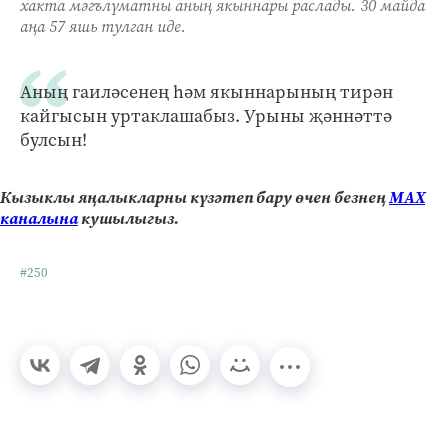
хакта мәгълүматны аның якыннары раслады. 30 майда
аңа 57 яшь тулган иде.
Аның гаиләсенең һәм якыннарының тирән
кайгысын уртаклашабыз. Урыны җәннәттә
булсын!
Кызыклы яңалыкларны күзәтеп бару өчен безнең
МАХ
каналына
кушылыгыз.
#250