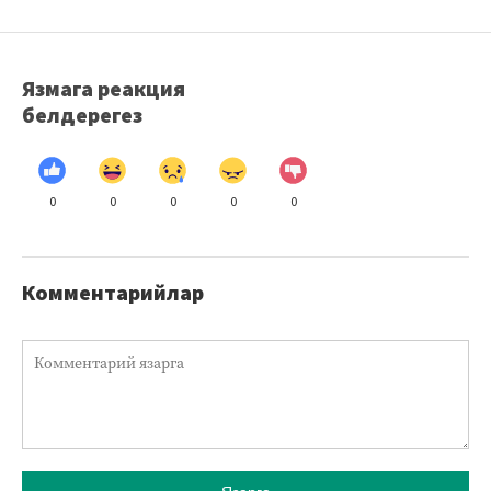
Язмага реакция
белдерегез
0
0
0
0
0
Комментарийлар