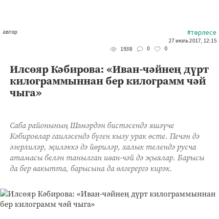
автор
#төрлесе
27 июль 2017, 12:15
0
0
1938
Илсөяр Кәбирова: «Иван-чәйнең дүрт
килограммыннан бер килограмм чәй
чыга»
Саба районының Шәмәрдән бистәсендә яшәүче
Кәбировлар гаиләсендә бүген кызу урак өсте. Печән дә
әзерлиләр, җиләккә дә йөриләр, халык телендә русча
атамасы белән танылган иван-чәй дә җыялар. Барысы
да бер вакытта, барысына да өлгерергә кирәк.