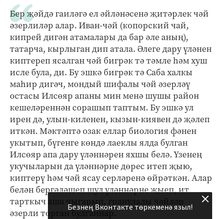
Бер җәйдә гаиләгә ел әйләнәсенә җитәрлек чәй
әзерлиләр алар. Иван-чәй (копорский чай,
кипрей дигән атамалары да бар әле аның),
татарча, кырлыган дип атала. Әлеге дару үләнен
киптереп ясалган чәй бигрәк тә тәмле һәм хуш
исле була, ди. Бу эшкә бигрәк тә Саба халкы
маһир дигәч, мондый шифалы чәй әзерләү
остасы Илсөяр апаны мин менә шушы район
кешеләреннән сорашып таптым. Бу эшкә ул
ирен дә, улын-киленен, кызын-киявен дә җәлеп
иткән. Мәктәптә озак еллар биология фәнен
укытып, бүгенге көндә лаеклы ялда булган
Илсөяр апа дару үләннәрен яхшы белә. Үзенең
укучыларын да үләннәрне дөрес итеп җыю,
киптерү һәм чәй ясау серләренә өйрәткән. Алар
белән бергәләшеп шул үләннәрне җыеп, ит
тарткыч аша чыгарып, гранулалы чәйләр
Безнең Вконтакте төркеменә языл!
әзерли торган булганнар.