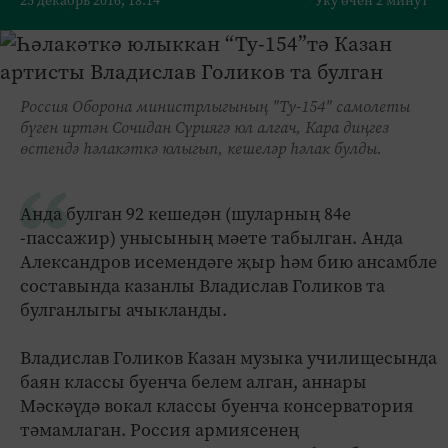
25 декабрь 2016, 18:14
Уку өчен 2 минут
Россия Оборона министрлыгының "Ту-154" самолеты
бүген иртән Сочидан Сүриягә юл алгач, Кара диңгез
өстендә һәлакәткә юлыгып, кешеләр һәлак булды.
Анда булган 92 кешедән (шуларның 84е
-пассажир) унысының мәете табылган. Анда
Александров исемендәге җыр һәм бию ансамбле
составында казанлы Владислав Голиков та
булганлыгы ачыкланды.
Владислав Голиков Казан музыка училищесында
баян классы буенча белем алган, аннары
Мәскәүдә вокал классы буенча консерватория
тәмамлаган. Россия армиясенең