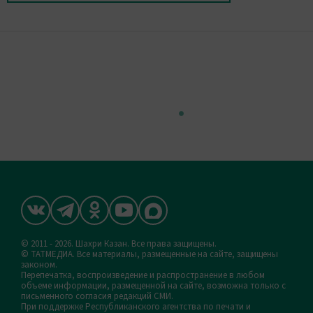
© 2011 - 2026. Шахри Казан. Все права защищены.
© ТАТМЕДИА. Все материалы, размещенные на сайте, защищены
законом.
Перепечатка, воспроизведение и распространение в любом
объеме информации, размещенной на сайте, возможна только с
письменного согласия редакций СМИ.
При поддержке Республиканского агентства по печати и