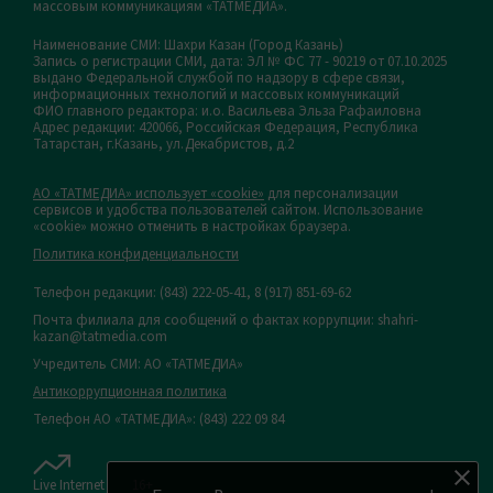
массовым коммуникациям «ТАТМЕДИА».
Наименование СМИ: Шахри Казан (Город Казань)
Запись о регистрации СМИ, дата: ЭЛ № ФС 77 - 90219 от 07.10.2025
выдано Федеральной службой по надзору в сфере связи,
информационных технологий и массовых коммуникаций
ФИО главного редактора: и.о. Васильева Эльза Рафаиловна
Адрес редакции: 420066, Российская Федерация, Республика
Татарстан, г.Казань, ул.Декабристов, д.2
АО «ТАТМЕДИА» использует «cookie»
для персонализации
сервисов и удобства пользователей сайтом. Использование
«cookie» можно отменить в настройках браузера.
Политика конфиденциальности
Телефон редакции:
(843) 222-05-41, 8 (917) 851-69-62
Почта филиала для сообщений о фактах коррупции: shahri-
kazan@tatmedia.com
Учредитель СМИ: АО «ТАТМЕДИА»
Антикоррупционная политика
Телефон АО «ТАТМЕДИА»: (843) 222 09 84
Live Internet
16+