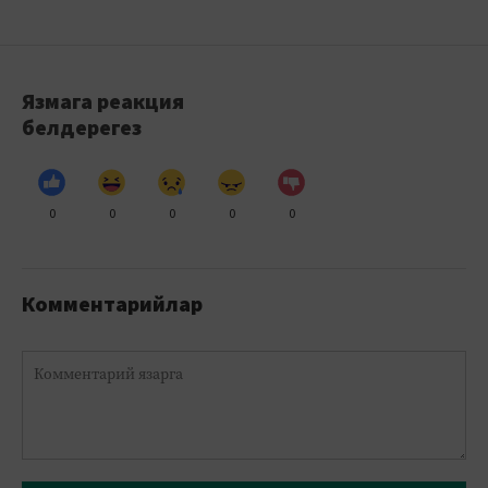
Язмага реакция
белдерегез
0
0
0
0
0
Комментарийлар