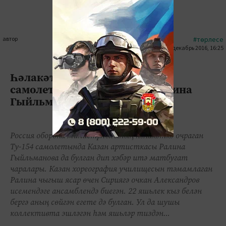
автор
#төрлесе
25 декабрь 2016, 16:25
0
0
1400
Һәлакәткә юлыккан Ту-154
самолетында якташыбыз Ралина
Гыйльманова да булган
Россия оборона министрлыгының һәлакәткә очраган
Ту-154 самолетында Казан артисткасы Ралина
Гыйльманова да булган дип хәбәр итә матбугат
чаралары. Казан хореография училищесын тәмамлаган
Ралина чыгыш ясар өчен Сириягә очкан Александров
исемендәге ансамблендә биегән. 22 яшьлек кыз белән
бергә аның сөйгән егете дә булган. Ул да шушы
коллективта эшләгән һәм яшьләр тиздән...