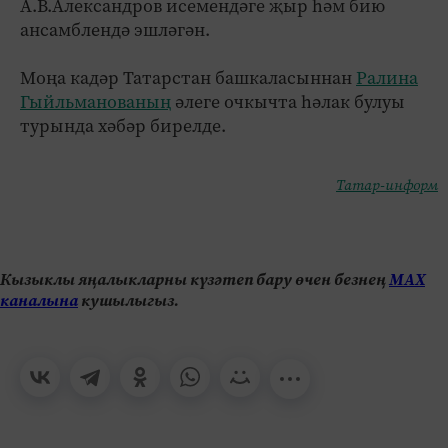
А.В.Александров исемендәге җыр һәм бию
ансамблендә эшләгән.
Моңа кадәр Татарстан башкаласыннан
Ралина
Гыйльманованың
әлеге очкычта һәлак булуы
турында хәбәр бирелде.
Татар-информ
Кызыклы яңалыкларны күзәтеп бару өчен безнең
МАХ
каналына
кушылыгыз.