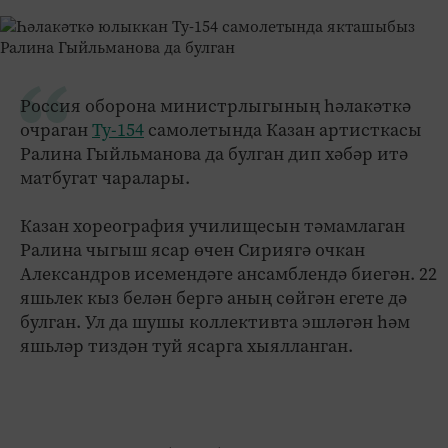
Россия оборона министрлыгының һәлакәткә
очраган
Ту-154
самолетында Казан артисткасы
Ралина Гыйльманова да булган дип хәбәр итә
матбугат чаралары.
Казан хореография училищесын тәмамлаган
Ралина чыгыш ясар өчен Сириягә очкан
Александров исемендәге ансамблендә биегән. 22
яшьлек кыз белән бергә аның сөйгән егете дә
булган. Ул да шушы коллективта эшләгән һәм
яшьләр тиздән туй ясарга хыялланган.