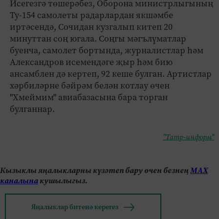
Исегезгә төшерәбез, Оборона министрлыгының
Ту-154 самолеты радарлардан якшәмбе
иртәсендә, Сочидан кузгалып китеп 20
минуттан соң югала. Соңгы мәгълүматлар
буенча, самолет бортында, журналистлар һәм
Александров исемендәге җыр һәм бию
ансамблен дә кертеп, 92 кеше булган. Артистлар
хәрбиләрне бәйрәм белән котлау өчен
"Хмеймим" авиабазасына бара торган
булганнар.
"Татр-информ"
Кызыклы яңалыкларны күзәтеп бару өчен безнең
МАХ
каналына
кушылыгыз.
Яңалыклар битенә керегез