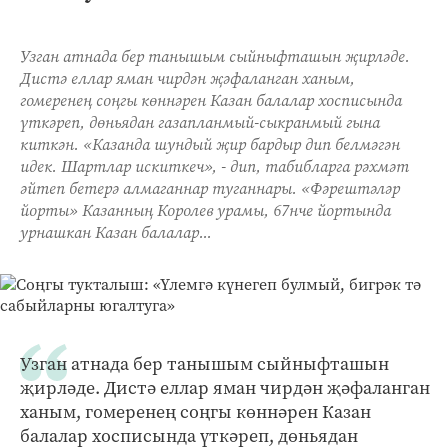
Узган атнада бер танышым сыйныфташын җирләде.
Дистә еллар яман чирдән җәфаланган ханым,
гомеренең соңгы көннәрен Казан балалар хосписында
үткәреп, дөньядан газапланмый-сыкранмый гына
киткән. «Казанда шундый җир бардыр дип белмәгән
идек. Шартлар искиткеч», - дип, табибларга рәхмәт
әйтеп бетерә алмаганнар туганнары. «Фәрештәләр
йорты» Казанның Королев урамы, 67нче йортында
урнашкан Казан балалар...
Узган атнада бер танышым сыйныфташын
җирләде. Дистә еллар яман чирдән җәфаланган
ханым, гомеренең соңгы көннәрен Казан
балалар хосписында үткәреп, дөньядан