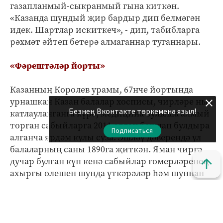
газапланмый-сыкранмый гына киткән.
«Казанда шундый җир бардыр дип белмәгән
идек. Шартлар искиткеч», - дип, табибларга
рәхмәт әйтеп бетерә алмаганнар туганнары.
«Фәрештәләр йорты»
Казанның Королев урамы, 67нче йортында
урнашкан Казан балалар хосписы, чирләре нык
Безнең Вконтакте төркеменә языл!
катлауланганга күрә, медицина булыша алмый
торган сабыйларга 2011 елдан башлап булдыра
Подписаться
алганча ярдәм кулы суза. Эшләү дәверендә ул
балаларның саны 1890га җиткән. Яман чиргә
дучар булган күп кенә сабыйлар гомерләренең
ахыргы өлешен шунда үткәрәләр һәм шуннан
бакыйлыкка китеп баралар. Шуңа күрә дә аны
«Фәрештәләр йорты» дип тә атыйлар. Соңгы
вакытларда өлкәннәр арасында да мондый
ярдәмгә мохтаҗлар артканлыктан, хосписның