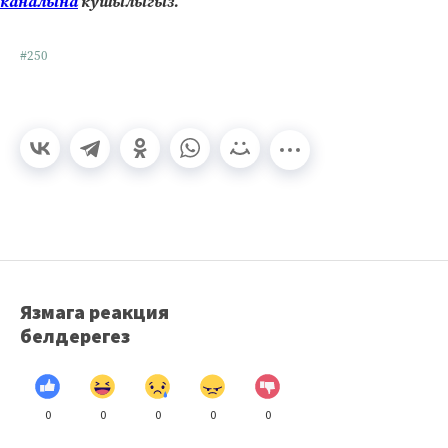
каналына
кушылыгыз.
#250
Язмага реакция
белдерегез
0
0
0
0
0