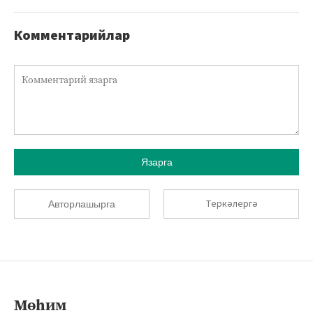
Комментарийлар
Язарга
Теркәлергә
Авторлашырга
Мөһим