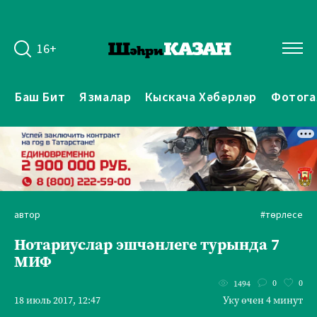
16+
Баш Бит
Язмалар
Кыскача Хәбәрләр
Фотога
автор
#төрлесе
Нотариуслар эшчәнлеге турында 7
МИФ
0
0
1494
18 июль 2017, 12:47
Уку өчен 4 минут