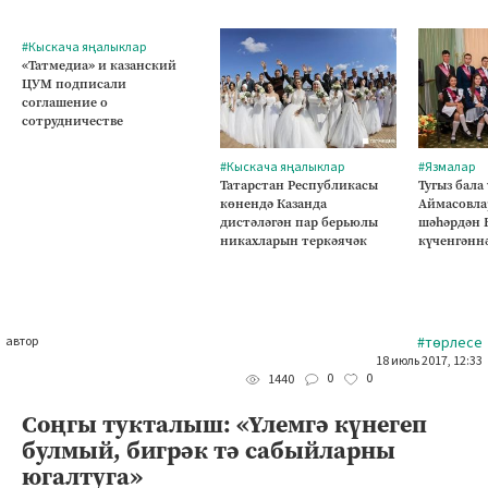
#Кыскача яңалыклар
«Татмедиа» и казанский
ЦУМ подписали
соглашение о
сотрудничестве
#Кыскача яңалыклар
#Язмалар
Татарстан Республикасы
Тугыз бала
көнендә Казанда
Аймасовла
дистәләгән пар берьюлы
шәһәрдән 
никахларын теркәячәк
күченгәнн
автор
#төрлесе
18 июль 2017, 12:33
0
0
1440
Соңгы тукталыш: «Үлемгә күнегеп
булмый, бигрәк тә сабыйларны
югалтуга»