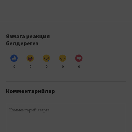
Язмага реакция
белдерегез
0
0
0
0
0
Комментарийлар