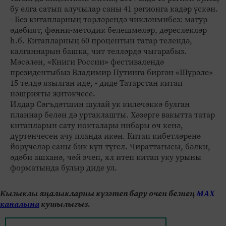
бу елга сатып алучылар саны 41 регионга кадәр үскән.
- Без китапларның төрләрендә чикләнмибез: матур
әдәбият, фәнни-методик белешмәләр, дәреслекләр
һ.б. Китапларның 60 процентын татар телендә,
калганнарын башка, чит телләрдә чыгарабыз.
Мәсәлән, «Книги России» фестивалендә
президентыбыз Владимир Путинга биргән «Шүрәле»
15 телдә язылган иде, - диде Татарстан китап
нәшрияты җитәкчесе.
Илдар Сәгъдәтшин шулай ук киләчәккә булган
планнар белән дә уртаклашты. Хәзерге вакытта татар
китапларын сату нокталары нибары өч кенә,
дүртенчесен ачу планда икән. Китап кибетләренә
йөрүчеләр саны бик күп түгел. Чираттагысы, бәлки,
әдәби ашханә, чәй эчеп, ял итеп китап уку урыны
форматында булыр диде ул.
Кызыклы яңалыкларны күзәтеп бару өчен безнең
МАХ
каналына
кушылыгыз.