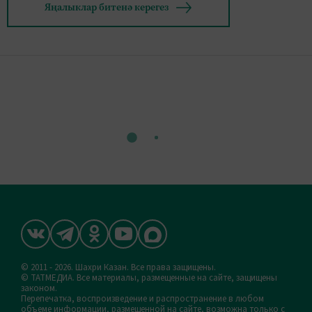
Яңалыклар битенә керегез
© 2011 - 2026. Шахри Казан. Все права защищены.
© ТАТМЕДИА. Все материалы, размещенные на сайте, защищены
законом.
Перепечатка, воспроизведение и распространение в любом
объеме информации, размещенной на сайте, возможна только с