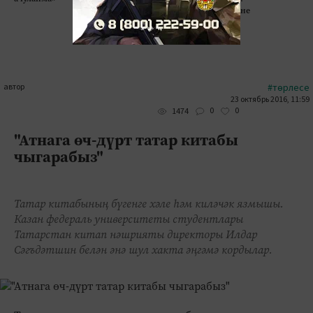
Табиблар мөһим 5 сәбәпне
атады
автор
#төрлесе
23 октябрь 2016, 11:59
0
0
1474
"Атнага өч-дүрт татар китабы
чыгарабыз"
Татар китабының бүгенге хәле һәм киләчәк язмышы.
Казан федераль университеты студентлары
Татарстан китап нәшрияты директоры Илдар
Сәгъдәтшин белән әнә шул хакта әңгәмә кордылар.