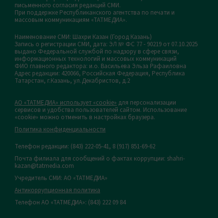
письменного согласия редакций СМИ.
При поддержке Республиканского агентства по печати и
массовым коммуникациям «ТАТМЕДИА».
Наименование СМИ: Шахри Казан (Город Казань)
Запись о регистрации СМИ, дата: ЭЛ № ФС 77 - 90219 от 07.10.2025
выдано Федеральной службой по надзору в сфере связи,
информационных технологий и массовых коммуникаций
ФИО главного редактора: и.о. Васильева Эльза Рафаиловна
Адрес редакции: 420066, Российская Федерация, Республика
Татарстан, г.Казань, ул.Декабристов, д.2
АО «ТАТМЕДИА» использует «cookie»
для персонализации
сервисов и удобства пользователей сайтом. Использование
«cookie» можно отменить в настройках браузера.
Политика конфиденциальности
Телефон редакции:
(843) 222-05-41, 8 (917) 851-69-62
Почта филиала для сообщений о фактах коррупции: shahri-
kazan@tatmedia.com
Учредитель СМИ: АО «ТАТМЕДИА»
Антикоррупционная политика
Телефон АО «ТАТМЕДИА»: (843) 222 09 84