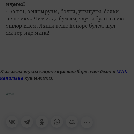
идегез?
- Бәлки, оештыручы, бәлки, укытучы, бәлки,
пешекче... Чит илдә булсам, язучы булып акча
эшләр идем. Яхшы кеше һөнәре булса, шул
җитәр иде миңа!
Кызыклы яңалыкларны күзәтеп бару өчен безнең
МАХ
каналына
кушылыгыз.
#250