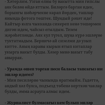
- Хәтерлим. Узган елны бу вакытта мин гипслы
аяк белән өйдә яттым. Биләргә барган идек,
борынгы шәһәрчекне карап йөрдек, ташлар
янында фотога төштек. Шундый рәхәт иде!
Кайтыр юлга чыкканда сикереп кенә төшәрмен
дигән идем, чайсыз егылдым. Тезем
җәрәһәтләнде. Аяк кул түгел, шуңа күрә эшләүне
туктатмадым. Берничә ай сизелми дә узып
китте. Аның каравы кырын ятып китаплар
укырга вакыт булды. Хәзер менә вакыт табу
авыррак.
- Урамда өшеп торган песи баласы тапсагыз ни
эшләр идегез?
- Мин песиләрне чынында яратмыйм. Гадәттә,
андый хәл булса, подъезд төбенә керткән чаклар
булды, әмма асрауга алмас идем.
- Журналист булмасагыз кем булып эшләр