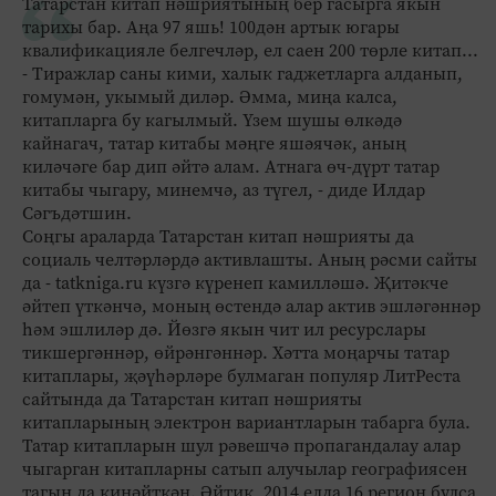
Татарстан китап нәшриятының бер гасырга якын
тарихы бар. Аңа 97 яшь! 100дән артык югары
квалификацияле белгечләр, ел саен 200 төрле китап...
- Тиражлар саны кими, халык гаджетларга алданып,
гомумән, укымый диләр. Әмма, миңа калса,
китапларга бу кагылмый. Үзем шушы өлкәдә
кайнагач, татар китабы мәңге яшәячәк, аның
киләчәге бар дип әйтә алам. Атнага өч-дүрт татар
китабы чыгару, минемчә, аз түгел, - диде Илдар
Сәгъдәтшин.
Соңгы араларда Татарстан китап нәшрияты да
социаль челтәрләрдә активлашты. Аның рәсми сайты
да - tatkniga.ru күзгә күренеп камилләшә. Җитәкче
әйтеп үткәнчә, моның өстендә алар актив эшләгәннәр
һәм эшлиләр дә. Йөзгә якын чит ил ресурслары
тикшергәннәр, өйрәнгәннәр. Хәтта моңарчы татар
китаплары, җәүһәрләре булмаган популяр ЛитРеста
сайтында да Татарстан китап нәшрияты
китапларының электрон вариантларын табарга була.
Татар китапларын шул рәвешчә пропагандалау алар
чыгарган китап­ларны сатып алучылар географиясен
тагын да киңәйткән. Әйтик, 2014 елда 16 регион булса,