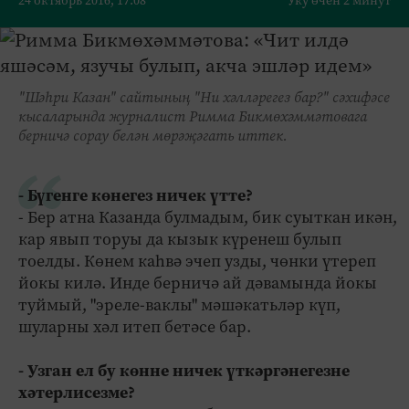
24 октябрь 2016, 17:08
Уку өчен 2 минут
"Шәһри Казан" сайтының "Ни хәлләрегез бар?" сәхифәсе
кысаларында журналист Римма Бикмөхәммәтовага
берничә сорау белән мөрәҗәгать иттек.
- Бүгенге көнегез ничек үтте?
- Бер атна Казанда булмадым, бик суыткан икән,
кар явып торуы да кызык күренеш булып
тоелды. Көнем каһвә эчеп узды, чөнки үтереп
йокы килә. Инде берничә ай дәвамында йокы
туймый, "эреле-ваклы" мәшәкатьләр күп,
шуларны хәл итеп бетәсе бар.
- Узган ел бу көнне ничек үткәргәнегезне
хәтерлисезме?