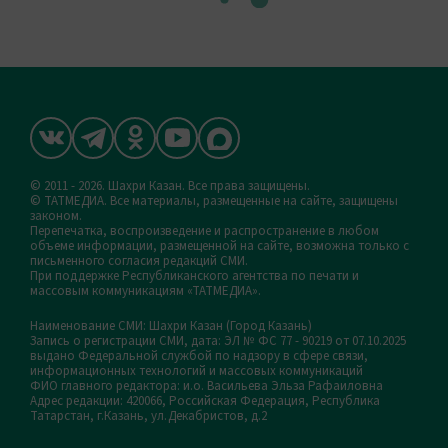
© 2011 - 2026. Шахри Казан. Все права защищены.
© ТАТМЕДИА. Все материалы, размещенные на сайте, защищены
законом.
Перепечатка, воспроизведение и распространение в любом
объеме информации, размещенной на сайте, возможна только с
письменного согласия редакций СМИ.
При поддержке Республиканского агентства по печати и
массовым коммуникациям «ТАТМЕДИА».
Наименование СМИ: Шахри Казан (Город Казань)
Запись о регистрации СМИ, дата: ЭЛ № ФС 77 - 90219 от 07.10.2025
выдано Федеральной службой по надзору в сфере связи,
информационных технологий и массовых коммуникаций
ФИО главного редактора: и.о. Васильева Эльза Рафаиловна
Адрес редакции: 420066, Российская Федерация, Республика
Татарстан, г.Казань, ул.Декабристов, д.2