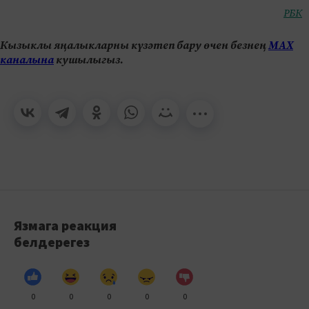
РБК
Кызыклы яңалыкларны күзәтеп бару өчен безнең
МАХ
каналына
кушылыгыз.
Язмага реакция
белдерегез
0
0
0
0
0