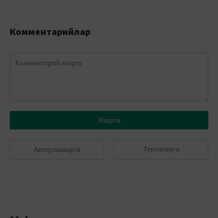
Комментарийлар
Язарга
Теркәлергә
Авторлашырга