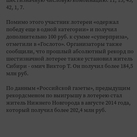
42, 1, 7.
Помимо этого участник лотереи «одержал
победу еще в одной категории» и получил
дополнительно 100 руб. к сумме «суперприза»,
отметили в «Гослото». Организаторы также
сообщили, что прошлый абсолютный рекорд по
шестизначной лотерее также установил житель
Сибири - омич Виктор Т. Он получил более 184,5
млн руб.
По данным «Российской газеты», предыдущим
рекордсменом по выигрышу в лотерею стал
житель Нижнего Новгорода в августе 2014 года,
который получил более 202,4 млн руб.