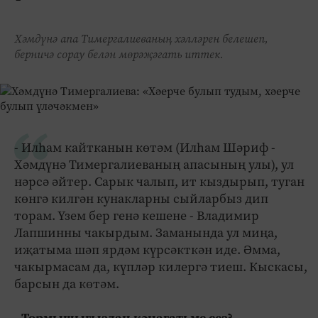
Хәмдүнә апа Тимергалиеваның хәлләрен белешеп,
берничә сорау белән мөрәҗәгать иттек.
- Илһам кайтканын көтәм (Илһам Шәриф -
Хәмдүнә Тимергалиеваның апасының улы), ул
нәрсә әйтер. Сарык чалып, ит кыздырып, туган
көнгә килгән кунакларны сыйларбыз дип
торам. Үзем бер генә кешене - Владимир
Лапшинны чакырдым. Заманында ул миңа,
иҗатыма шәп ярдәм күрсәкткән иде. Әмма,
чакырмасам да, күпләр килергә тиеш. Кыскасы,
барсын да көтәм.
- Тормышыгыздан кәнагатьме сез?