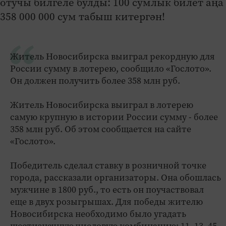
Житель Новосибирска выиграл рекордную для
России сумму в лотерею, сообщило «Гослото».
Он должен получить более 358 млн руб.
Житель Новосибирска выиграл в лотерею
самую крупную в истории России сумму - более
358 млн руб. Об этом сообщается на сайте
«Гослото».
Победитель сделал ставку в розничной точке
города, рассказали организаторы. Она обошлась
мужчине в 1800 руб., то есть он поучаствовал
еще в двух розыгрышах. Для победы жителю
Новосибирска необходимо было угадать
шестизначную числовую комбинацию: 11, 13, 45,