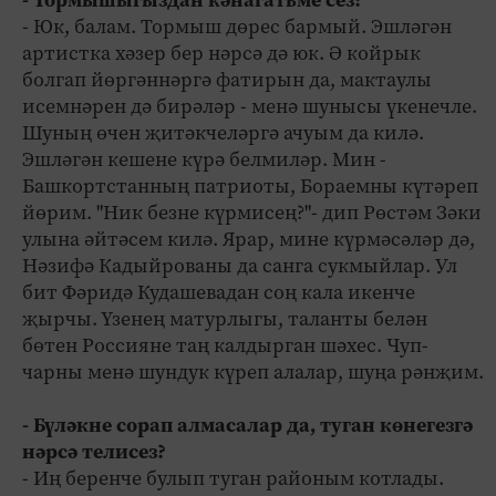
- Юк, балам. Тормыш дөрес бармый. Эшләгән
артистка хәзер бер нәрсә дә юк. Ә койрык
болгап йөргәннәргә фатирын да, мактаулы
исемнәрен дә бирәләр - менә шунысы үкенечле.
Шуның өчен җитәкчеләргә ачуым да килә.
Эшләгән кешене күрә белмиләр. Мин -
Башкортстанның патриоты, Бораемны күтәреп
йөрим. "Ник безне күрмисең?"- дип Рөстәм Зәки
улына әйтәсем килә. Ярар, мине күрмәсәләр дә,
Нәзифә Кадыйрованы да санга сукмыйлар. Ул
бит Фәридә Кудашевадан соң кала икенче
җырчы. Үзенең матурлыгы, таланты белән
бөтен Россияне таң калдырган шәхес. Чуп-
чарны менә шундук күреп алалар, шуңа рәнҗим.
- Бүләкне сорап алмасалар да, туган көнегезгә
нәрсә телисез?
- Иң беренче булып туган районым котлады.