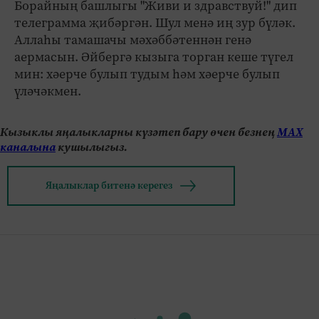
Борайның башлыгы "Живи и здравствуй!" дип
телеграмма җибәргән. Шул менә иң зур бүләк.
Аллаһы тамашачы мәхәббәтеннән генә
аермасын. Әйбергә кызыга торган кеше түгел
мин: хәерче булып тудым һәм хәерче булып
үләчәкмен.
Кызыклы яңалыкларны күзәтеп бару өчен безнең
МАХ
каналына
кушылыгыз.
Яңалыклар битенә керегез