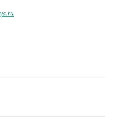
ya.ru