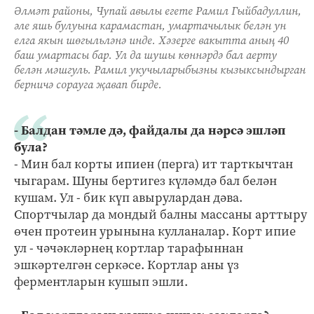
Әлмәт районы, Чупай авылы егете Рамил Гыйбадуллин,
әле яшь булуына карамастан, умартачылык белән ун
елга якын шөгыльләнә инде. Хәзерге вакытта аның 40
баш умартасы бар. Ул да шушы көннәрдә бал аерту
белән мәшгуль. Рамил укучыларыбызны кызыксындырган
берничә сорауга җавап бирде.
- Балдан тәмле дә, файдалы да нәрсә эшләп
була?
- Мин бал корты ипиен (перга) ит тарткычтан
чыгарам. Шуны бертигез күләмдә бал белән
кушам. Ул - бик күп авырулардан дәва.
Спортчылар да мондый балны массаны арттыру
өчен протеин урынына кулланалар. Корт ипие
ул - чәчәкләрнең кортлар тарафыннан
эшкәртелгән серкәсе. Кортлар аны үз
ферментларын кушып эшли.