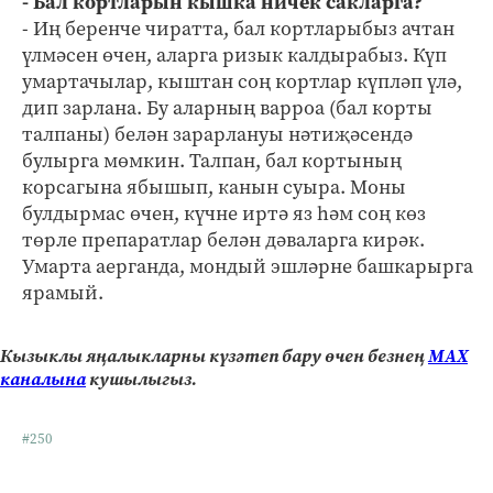
- Бал кортларын кышка ничек сак­ларга?
- Иң беренче чиратта, бал кортларыбыз ачтан
үлмәсен өчен, аларга ризык калдырабыз. Күп
умартачылар, кыштан соң кортлар күпләп үлә,
дип зарлана. Бу аларның варроа (бал корты
талпаны) белән зарарлануы нәтиҗәсендә
булырга мөмкин. Талпан, бал кортының
корсагына ябышып, канын суыра. Моны
булдырмас өчен, күчне иртә яз һәм соң көз
төрле препаратлар белән дәваларга кирәк.
Умарта аерганда, мондый эшләрне башкарырга
ярамый.
Кызыклы яңалыкларны күзәтеп бару өчен безнең
МАХ
каналына
кушылыгыз.
#250