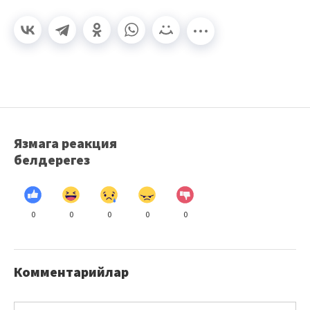
Язмага реакция
белдерегез
0
0
0
0
0
Комментарийлар