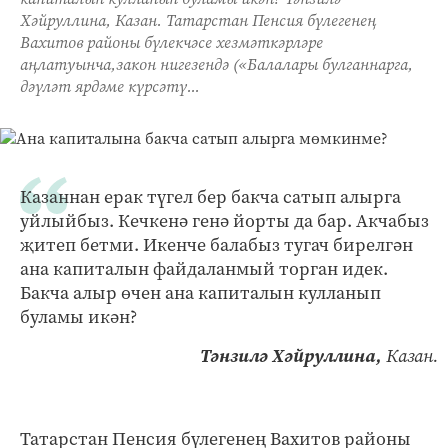
Хәйруллина, Казан. Татарстан Пенсия бүлегенең
Вахитов районы бүлекчәсе хезмәткәрләре
аңлатуынча,закон нигезендә («Балалары булганнарга,
дәүләт ярдәме күрсәтү...
Казаннан ерак түгел бер бакча сатып алырга
уйлыйбыз. Кечкенә генә йорты да бар. Акчабыз
җитеп бетми. Икенче балабыз тугач бирелгән
ана капиталын файдаланмый торган идек.
Бакча алыр өчен ана капиталын кулланып
буламы икән?
Тәнзилә Хәйруллина,
Казан.
Татарстан Пенсия бүлегенең Вахитов районы