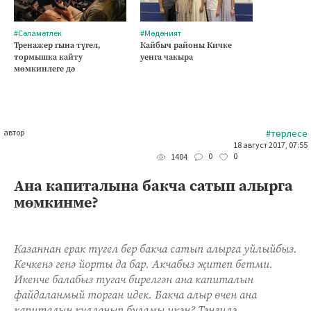
#Сәламәтлек
#Мәдәният
Тренажер гына түгел,
Кайбыч районы Кичке
тормышка кайту
уенга чакыра
мөмкинлеге дә
автор
#төрлесе
18 август 2017, 07:55
0
0
1404
Ана капиталына бакча сатып алырга
мөмкинме?
Казаннан ерак түгел бер бакча сатып алырга уйлыйбыз.
Кечкенә генә йорты да бар. Акчабыз җитеп бетми.
Икенче балабыз тугач бирелгән ана капиталын
файдаланмый торган идек. Бакча алыр өчен ана
капиталын кулланып буламы икән? Тәнзилә