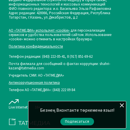
информационных технологий и массовых коммуникаций
ФИО главного редактора: и.о. Васильева Эльза Рафаиловна
Адрес редакции: 420066, Российская Федерация, Республика
Татарстан, г.Казань, ул.Декабристов, д.2
АО «ТАТМЕДИА» использует «cookie»
для персонализации
сервисов и удобства пользователей сайтом. Использование
«cookie» можно отменить в настройках браузера.
Политика конфиденциальности
Телефон редакции:
(843) 222-05-41, 8 (917) 851-69-62
Почта филиала для сообщений о фактах коррупции: shahri-
kazan@tatmedia.com
Учредитель СМИ: АО «ТАТМЕДИА»
Антикоррупционная политика
Телефон АО «ТАТМЕДИА»: (843) 222 09 84
Live Internet
16+
Безнең Вконтакте төркеменә языл!
Подписаться