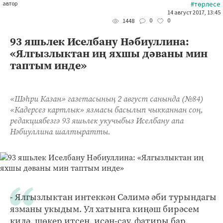
автор
#төрлесе
14 август 2017, 13:45
0
0
1448
93 яшьлек Иселбану Нәбиуллина:
«Ялгызлыктан иң яхшы дәваны мин
таптым инде»
«Шәһри Казан» газетасының 2 август санында (№84)
«Кадерсез картлык» язмасы басылып чыкканнан соң,
редакциябезгә 93 яшьлек укучыбыз Иселбану апа
Нәбиуллина шалтыратты.
- Ялгызлыктан интеккән Сәлимә әби турындагы
язманы укыдым. Ул хатынга киңәш бирәсем
килә, шөкер итсен, исән-сау, фатиры бар,