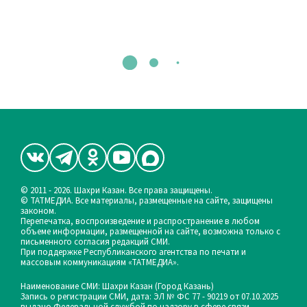
© 2011 - 2026. Шахри Казан. Все права защищены.
© ТАТМЕДИА. Все материалы, размещенные на сайте, защищены
законом.
Перепечатка, воспроизведение и распространение в любом
объеме информации, размещенной на сайте, возможна только с
письменного согласия редакций СМИ.
При поддержке Республиканского агентства по печати и
массовым коммуникациям «ТАТМЕДИА».
Наименование СМИ: Шахри Казан (Город Казань)
Запись о регистрации СМИ, дата: ЭЛ № ФС 77 - 90219 от 07.10.2025
выдано Федеральной службой по надзору в сфере связи,