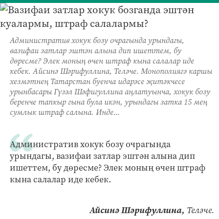
Административ хокук бозу очрагында урындагы,
вазифаи затлар эштән алына дип ишеттем, бу
дөресме? Элек моның өчен штраф кына салалар иде
кебек. Айсинә Шәрифуллина, Теләче. Монополиягә каршы
хезмәтнең Татарстан буенча идарәсе җитәкчесе
урынбасары Гүзәл Шәфигуллина аңлатуынча, хокук бозу
беренче тапкыр гына була икән, урындагы затка 15 мең
сумлык штраф салына. Инде...
Административ хокук бозу очрагында
урындагы, вазифаи затлар эштән алына дип
ишеттем, бу дөресме? Элек моның өчен штраф
кына салалар иде кебек.
Айсинә Шәрифуллина,
Теләче.