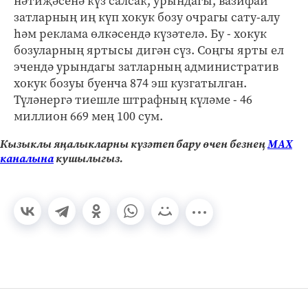
нәтиҗәсенә күз салсак, урындагы, вазифаи
затларның иң күп хокук бозу очрагы сату-алу
һәм реклама өлкәсендә күзәтелә. Бу - хокук
бозуларның яртысы дигән сүз. Соңгы ярты ел
эчендә урындагы затларның административ
хокук бозуы буенча 874 эш кузгатылган.
Түләнергә тиешле штрафның күләме - 46
миллион 669 мең 100 сум.
Кызыклы яңалыкларны күзәтеп бару өчен безнең
МАХ
каналына
кушылыгыз.