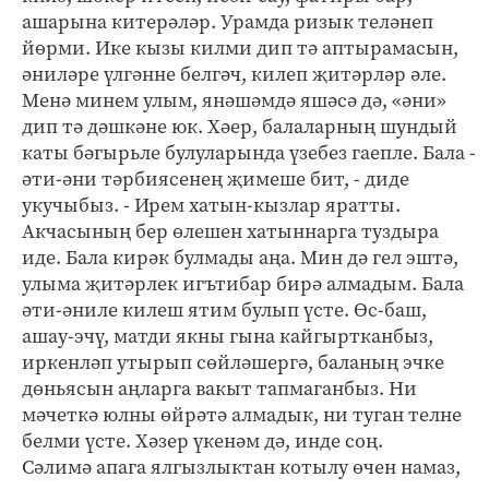
ашарына китерәләр. Урамда ризык теләнеп
йөрми. Ике кызы килми дип тә аптырамасын,
әниләре үлгәнне белгәч, килеп җитәрләр әле.
Менә минем улым, янәшәмдә яшәсә дә, «әни»
дип тә дәшкәне юк. Хәер, балаларның шундый
каты бәгырьле булуларында үзебез гаепле. Бала -
әти-әни тәрбиясенең җимеше бит, - диде
укучыбыз. - Ирем хатын-кызлар яратты.
Акчасының бер өлешен хатыннарга туздыра
иде. Бала кирәк булмады аңа. Мин дә гел эштә,
улыма җитәрлек игътибар бирә алмадым. Бала
әти-әниле килеш ятим булып үсте. Өс-баш,
ашау-эчү, матди якны гына кайгыртканбыз,
иркенләп утырып сөйләшергә, баланың эчке
дөньясын аңларга вакыт тапмаганбыз. Ни
мәчеткә юлны өйрәтә алмадык, ни туган телне
белми үсте. Хәзер үкенәм дә, инде соң.
Сәлимә апага ялгызлыктан котылу өчен намаз,