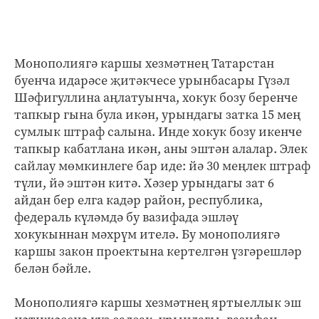
Монополиягә каршы хезмәтнең Татарстан
буенча идарәсе җитәкчесе урынбасары Гүзәл
Шәфигуллина аңлатуынча, хокук бозу беренче
тапкыр гына була икән, урындагы затка 15 мең
сумлык штраф салына. Инде хокук бозу икенче
тапкыр кабатлана икән, аны эштән алалар. Элек
сайлау мөмкинлеге бар иде: йә 30 меңлек штраф
түли, йә эштән китә. Хәзер урындагы зат 6
айдан бер елга кадәр район, республика,
федераль күләмдә бу вазифада эшләү
хокукыннан мәхрүм ителә. Бу монополиягә
каршы закон проектына кертелгән үзгәрешләр
белән бәйле.
Монополиягә каршы хезмәтнең яртыеллык эш