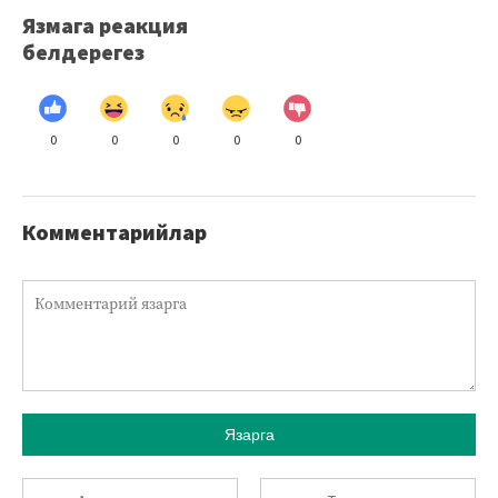
Язмага реакция
белдерегез
0
0
0
0
0
Комментарийлар
Язарга