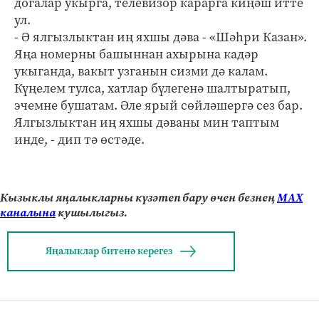
догалар укырга, телевизор карарга киңәш итте
ул.
- Ә ялгызлыктан иң яхшы дәва - «Шәһри Казан».
Яңа номерны башыннан ахырына кадәр
укыганда, вакыт узганын сизми дә калам.
Күңелем тулса, хатлар бүлегенә шалтыратып,
эчемне бушатам. Әле ярый сөйләшергә сез бар.
Ялгызлыктан иң яхшы дәваны мин таптым
инде, - дип тә өстәде.
Кызыклы яңалыкларны күзәтеп бару өчен безнең
МАХ
каналына
кушылыгыз.
Яңалыклар битенә керегез