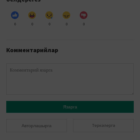
0
0
0
0
0
Комментарийлар
Язарга
Теркәлергә
Авторлашырга