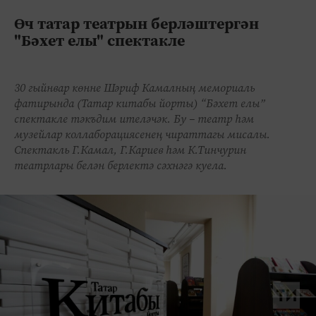
Өч татар театрын берләштергән
"Бәхет елы" спектакле
30 гыйнвар көнне Шәриф Камалның мемориаль
фатирында (Татар китабы йорты) “Бәхет елы”
спектакле тәкъдим ителәчәк. Бу – театр һәм
музейлар коллаборациясенең чираттагы мисалы.
Спектакль Г.Камал, Г.Кариев һәм К.Тинчурин
театрлары белән берлектә сәхнәгә куела.