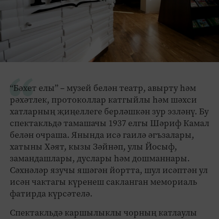
“Бәхет елы” – музей белән театр, авырту һәм
рәхәтлек, протоколлар катгыйлы һәм шәхси
хатларның җиңеллеге берләшкән зур эзләнү. Бу
спектакльдә тамашачы 1937 елгы Шәриф Камал
белән очраша. Янында исә гаилә әгъзалары,
хатыны Хәят, кызы Зәйнәп, улы Йосыф,
замандашлары, дуслары һәм дошманнары.
Сәхнәләр язучы яшәгән йортта, шул исәптән ул
исән чактагы күренеш сакланган мемориаль
фатирда күрсәтелә.
Спектакльдә каршылыклы чорның катлаулы