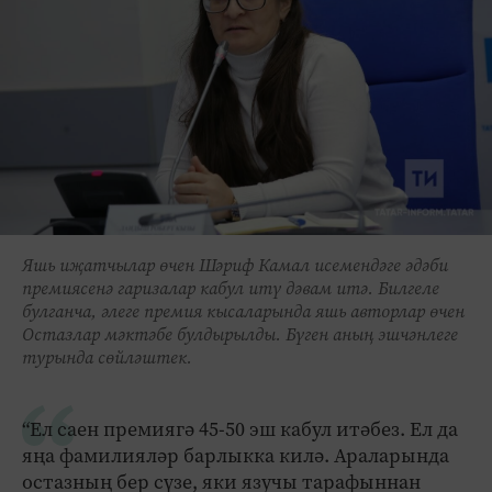
Яшь иҗатчылар өчен Шәриф Камал исемендәге әдәби
премиясенә гаризалар кабул итү дәвам итә. Билгеле
булганча, әлеге премия кысаларында яшь авторлар өчен
Остазлар мәктәбе булдырылды. Бүген аның эшчәнлеге
турында сөйләштек.
“Ел саен премиягә 45-50 эш кабул итәбез. Ел да
яңа фамилияләр барлыкка килә. Араларында
остазның бер сүзе, яки язучы тарафыннан