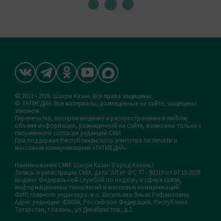
© 2011 - 2026. Шахри Казан. Все права защищены.
© ТАТМЕДИА. Все материалы, размещенные на сайте, защищены
законом.
Перепечатка, воспроизведение и распространение в любом
объеме информации, размещенной на сайте, возможна только с
письменного согласия редакций СМИ.
При поддержке Республиканского агентства по печати и
массовым коммуникациям «ТАТМЕДИА».
Наименование СМИ: Шахри Казан (Город Казань)
Запись о регистрации СМИ, дата: ЭЛ № ФС 77 - 90219 от 07.10.2025
выдано Федеральной службой по надзору в сфере связи,
информационных технологий и массовых коммуникаций
ФИО главного редактора: и.о. Васильева Эльза Рафаиловна
Адрес редакции: 420066, Российская Федерация, Республика
Татарстан, г.Казань, ул.Декабристов, д.2