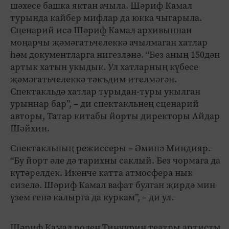
шәхесе башка яктан ачыла. Шәриф Камал
турында кайбер мифлар да юкка чыгарыла.
Сценарий исә Шәриф Камал архивыннан
моңарчы җәмәгатьчелеккә ачылмаган хатлар
һәм документларга нигезләнә. “Без аның 150дән
артык хатын укыдык. Ул хатларның күбесе
җәмәгатьчелеккә тәкъдим ителмәгән.
Спектакльдә хатлар турыдан-туры укылган
урыннар бар”, – ди спектакльнең сценарий
авторы, Татар китабы йорты директоры Айдар
Шәйхин.
Спектакльның режиссеры – Әминә Миндияр.
“Бу йорт әле дә тарихны саклый. Без чормага да
күтәрелдек. Икенче катта атмосфера нык
сизелә. Шәриф Камал вафат булган җирдә мин
үзем генә калырга да куркам”, – ди ул.
Шәриф Камал ролен Тинчурин театры артисты