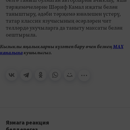
тәрҗемәчеләрне Шәриф Камал иҗаты белән
таныштыру, әдәби тәрҗемә юнәлешен үстерү,
татар классик язучысының әсәрләрен чит
телләрдә укучыларга да таныту максаты белән
оештырыла.
Кызыклы яңалыкларны күзәтеп бару өчен безнең
МАХ
каналына
кушылыгыз.
Язмага реакция
белдерегез