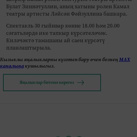
Булат Зиннәтуллин, аның хатыны ролен Камал
театры артисты Ләйсән Фәйзуллина башкара.
Спектакль 30 гыйнвар көнне 18.00 һәм 20.00
сәгатьләрдә ике тапкыр күрсәтеләчәк.
Киләчәктә тамашаны ай саен күрсәтү
планлаштырыла.
Кызыклы яңалыкларны күзәтеп бару өчен безнең
МАХ
каналына
кушылыгыз.
Яңалыклар битенә керегез