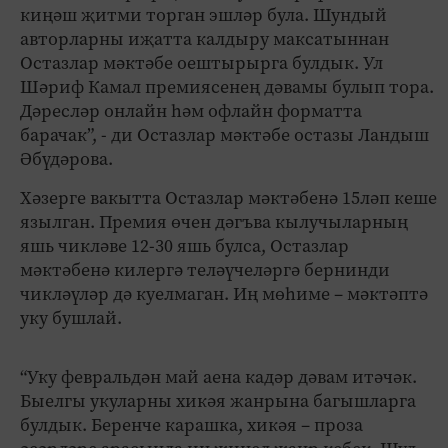
киңәш җитми торган эшләр була. Шундый
авторларны иҗатта калдыру максатыннан
Остазлар мәктәбе оештырырга булдык. Ул
Шәриф Камал премиясенең дәвамы булып тора.
Дәресләр онлайн һәм офлайн форматта
барачак”, - ди Остазлар мәктәбе остазы Ландыш
Әбүдәрова.
Хәзерге вакытта Остазлар мәктәбенә 15ләп кеше
язылган. Премия өчен дәгъва кылучыларның
яшь чикләве 12-30 яшь булса, Остазлар
мәктәбенә килергә теләүчеләргә бернинди
чикләүләр дә куелмаган. Иң мөһиме – мәктәптә
уку бушлай.
“Уку февральдән май аена кадәр дәвам итәчәк.
Быелгы укуларны хикәя жанрына багышларга
булдык. Беренче карашка, хикәя – проза