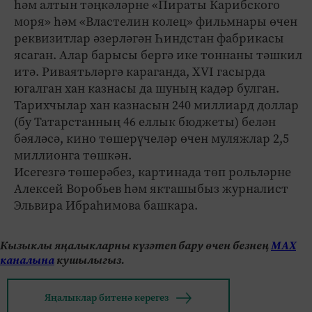
һәм алтын тәңкәләрне «Пираты Карибского
моря» һәм «Властелин колец» фильмнары өчен
реквизитлар әзерләгән Һиндстан фабрикасы
ясаган. Алар барысы бергә ике тоннаны тәшкил
итә. Риваятьләргә караганда, XVI гасырда
югалган хан казнасы да шуның кадәр булган.
Тарихчылар хан казнасын 240 миллиард доллар
(бу Татарстанның 46 еллык бюджеты) белән
бәяләсә, кино төшерүчеләр өчен муляжлар 2,5
миллионга төшкән.
Исегезгә төшерәбез, картинада төп рольләрне
Алексей Воробьев һәм якташыбыз журналист
Эльвира Ибраһимова башкара.
Кызыклы яңалыкларны күзәтеп бару өчен безнең
МАХ
каналына
кушылыгыз.
Яңалыклар битенә керегез