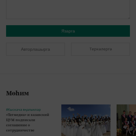
Язарга
Теркәлергә
Авторлашырга
Мөһим
#Кыскача яңалыклар
«Татмедиа» и казанский
ЦУМ подписали
соглашение о
сотрудничестве