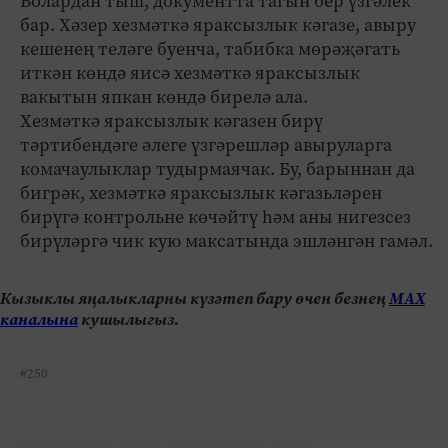
Болардан тыш, документта тагын бер үзгәлек
бар. Хәзер хезмәткә яраксызлык кәгазе, авыру
кешенең теләге буенча, табибка мөрәҗәгать
иткән көндә яисә хезмәткә яраксызлык
вакытын япкан көндә бирелә ала.
Хезмәткә яраксызлык кәгазен бирү
тәртибендәге әлеге үзгәрешләр авыруларга
комачаулыклар тудырмаячак. Бу, барыннан да
бигрәк, хезмәткә яраксызлык кәгазьләрен
бирүгә контрольне көчәйтү һәм аны нигезсез
бирүләргә чик кую максатында эшләнгән гамәл.
Кызыклы яңалыкларны күзәтеп бару өчен безнең
МАХ
каналына
кушылыгыз.
#250