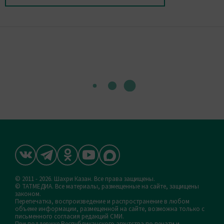
© 2011 - 2026. Шахри Казан. Все права защищены.
© ТАТМЕДИА. Все материалы, размещенные на сайте, защищены
законом.
Перепечатка, воспроизведение и распространение в любом
объеме информации, размещенной на сайте, возможна только с
письменного согласия редакций СМИ.
При поддержке Республиканского агентства по печати и