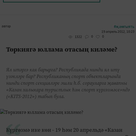
автор
#җәмгыять
19 апрель 2012, 10:23
0
0
1322
Төркиягә юллама отасың киләме?
Ял итәргә кая барырга? Республикада нинди ял итү
үзәкләре бар? Республиканың спорт объектларында
нинди спорт секцияләре эшли һ.б. сорауларга җавапны
«Казан халыкара туристлык һәм спорт күргәзмәсе»ндә
(«KITS-2012») табып була.
Күргәзмә ике көн - 19 һәм 20 апрельдә «Казан