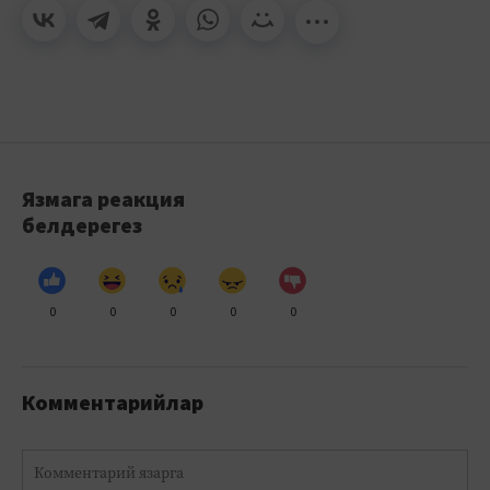
Язмага реакция
белдерегез
0
0
0
0
0
Комментарийлар