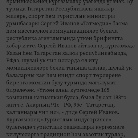
ярминкәсе»нең күргәзмәләр үзәгендә үтәчәк. Бу
турыда Татарстан Республикасы яшьләр
эшләре, спорт һәм туристлык министры
урынбасары Сергей Иванов «Татмедиа» басма
һәм массакүләм коммуникацияләр буенча
республика агентлыгында үткән брифингта
хәбәр итте. Сергей Иванов әйткәнчә, күргәзмәдә
Казан һәм Татарстан халкы республикабызда,
РФдә, шулай ук чит илләрдә ял итү
мөмкинлекләре белән таныша алачак, шулай ук
балаларны кая һәм нинди спорт төрләренә
бирергә мөмкин булу турында мәгълүмат
биреләчәк. «Үткән елны күргәзмәдә 165
компания катнашкан булса, быел бу сан 188гә
җитте. Аларның 91е - РФ, 95е - Татарстан,
калганнары чит ил», - диде Сергей Иванов.
Күргәзмәнең «Туристлык индустриясе»
бүлегендә туристлык оешмалары күргәзмәгә
килүчеләргә традицион һәм экзотик турлар,