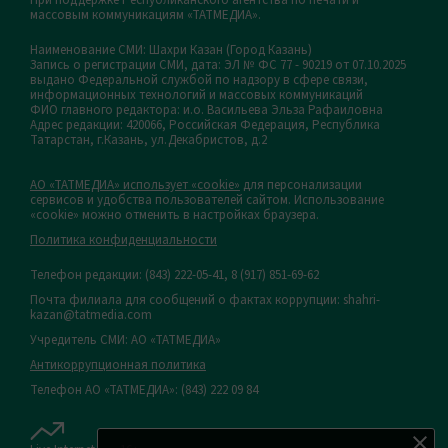
массовым коммуникациям «ТАТМЕДИА».
Наименование СМИ: Шахри Казан (Город Казань)
Запись о регистрации СМИ, дата: ЭЛ № ФС 77 - 90219 от 07.10.2025
выдано Федеральной службой по надзору в сфере связи,
информационных технологий и массовых коммуникаций
ФИО главного редактора: и.о. Васильева Эльза Рафаиловна
Адрес редакции: 420066, Российская Федерация, Республика
Татарстан, г.Казань, ул.Декабристов, д.2
АО «ТАТМЕДИА» использует «cookie»
для персонализации
сервисов и удобства пользователей сайтом. Использование
«cookie» можно отменить в настройках браузера.
Политика конфиденциальности
Телефон редакции:
(843) 222-05-41, 8 (917) 851-69-62
Почта филиала для сообщений о фактах коррупции: shahri-
kazan@tatmedia.com
Учредитель СМИ: АО «ТАТМЕДИА»
Антикоррупционная политика
Телефон АО «ТАТМЕДИА»: (843) 222 09 84