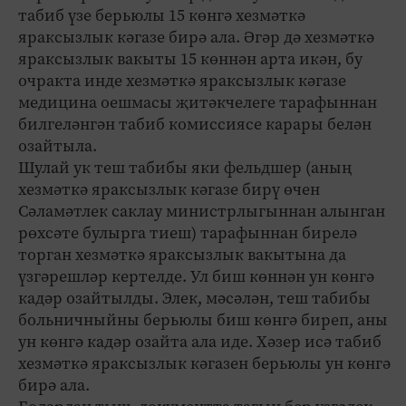
табиб үзе берьюлы 15 көнгә хезмәткә
яраксызлык кәгазе бирә ала. Әгәр дә хезмәткә
яраксызлык вакыты 15 көннән арта икән, бу
очракта инде хезмәткә яраксызлык кәгазе
медицина оешмасы җитәкчелеге тарафыннан
билгеләнгән табиб комиссиясе карары белән
озайтыла.
Шулай ук теш табибы яки фельдшер (аның
хезмәткә яраксызлык кәгазе бирү өчен
Сәламәтлек саклау министрлыгыннан алынган
рөхсәте булырга тиеш) тарафыннан бирелә
торган хезмәткә яраксызлык вакытына да
үзгәрешләр кертелде. Ул биш көннән ун көнгә
кадәр озайтылды. Элек, мәсәлән, теш табибы
больничныйны берьюлы биш көнгә биреп, аны
ун көнгә кадәр озайта ала иде. Хәзер исә табиб
хезмәткә яраксызлык кәгазен берьюлы ун көнгә
бирә ала.