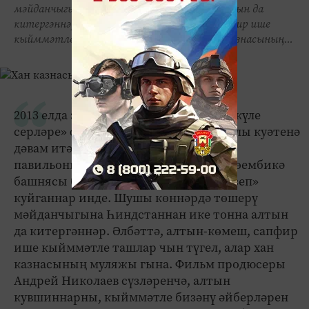
мәйданчыгына Һиндстаннан ике тонна алтын да
китергәннәр. Әлбәттә, алтын-көмеш, сапфир ише
кыйммәтле ташлар чын түгел, алар хан казнасының...
2013 елда экраннарга чыгачак «Кабан күле
серләре» фильмын төшерү эшләре тулы куәтенә
дәвам итә. Әлегә фильмны Мәскәү
павильоннарында төшерәләр. Анда Сөембикә
башнясы белән Казан Кремлен дә «төзеп»
куйганнар инде. Шушы көннәрдә төшерү
мәйданчыгына Һиндстаннан ике тонна алтын
да китергәннәр. Әлбәттә, алтын-көмеш, сапфир
ише кыйммәтле ташлар чын түгел, алар хан
казнасының муляжы гына. Фильм продюсеры
Андрей Николаев сүзләренчә, алтын
кувшиннарны, кыйммәтле бизәнү әйберләрен