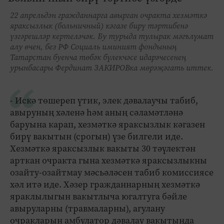
22 апрельдән гражданнарга авырган очракта хезмәткә
яраксызлык (больничный) кәгазе бирү тәртибенә
үзгәрешләр кертеләчәк. Бу турыда тулырак мәгълүмат
алу өчен, без РФ Социаль иминият фондының
Татарстан буенча төбәк бүлекчәсе идарәчесенең
урынбасары Фердинат ЗАКИРОВка мөрәҗәгать иттек.
- Искә төшереп үтик, элек дәвалаучы табиб,
авыруның хәленә һәм аның сәламәтләнә
баруына карап, хезмәткә яраксызлык кәгазен
бирү вакытын (срогын) үзе билгели иде.
Хезмәткә яраксызлык вакыты 30 тәүлектән
арткан очракта гына хезмәткә яраксызлыкны
озайту-озайтмау мәсьәләсен табиб комиссиясе
хәл итә иде. Хәзер гражданнарның хезмәткә
яраклылыгын вакытлыча югалтуга бәйле
авыруларны (травмаларны), агулану
очракларын амбулатор дәвалау вакытында