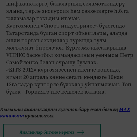
шифаханәләргә, балаларның сәламәтләндерү
ялына, төрле экскурсия һәм сәяхәтләргә һ.б.га
юлламалар тәкъдим итәчәк.
Күргәзмәнең «Спорт индустриясе» бүлегендә
Татарстанда булган спорт объектлары, аларда
эшли торган секцияләр турында тулы
мәгълүмат биреләчәк. Күргәзмә кысаларында
УНИКС баскетбол командасының уенчысы Петр
Самойленко белән очрашу булачак.
«KITS-2012» күргәзмәсенең икенче көнендә,
ягъни 20 апрель көнне сәгать көндезге 10нан
12гә кадәр күптөрле бүләкләр уйнатылачак. Төп
бүләк - Төркиягә ике кешелек юллама.
Кызыклы яңалыкларны күзәтеп бару өчен безнең
МАХ
каналына
кушылыгыз.
Яңалыклар битенә керегез