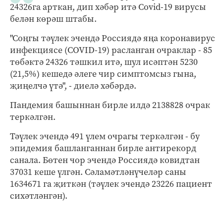
24326га арткан, дип хәбәр итә Covid-19 вирусы
белән көрәш штабы.
"Соңгы тәүлек эчендә Россиядә яңа коронавирус
инфекциясе (COVID-19) расланган очраклар - 85
төбәктә 24326 тәшкил итә, шул исәптән 5230
(21,5%) кешедә әлеге чир симптомсыз гына,
җиңелчә үтә", - диелә хәбәрдә.
Пандемия башыннан бирле илдә 2138828 очрак
теркәлгән.
Тәүлек эчендә 491 үлем очрагы теркәлгән - бу
эпидемия башланганнан бирле антирекорд
санала. Бөтен чор эчендә Россиядә ковидтан
37031 кеше үлгән. Сәламәтләнүчеләр саны
1634671 га җиткән (тәүлек эчендә 23226 пациент
сихәтләнгән).