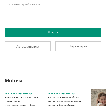
Язарга
Теркәлергә
Авторлашырга
Мөһим
#Кыскача яңалыклар
#Кыскача яңалыклар
Татарстанда миллионга
Казанда 5 яшьлек бала
якын кеше
10нчы кат тәрәзәсеннән
диспансеризация һәм
егылып һәлак булган