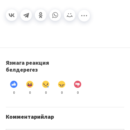
Язмага реакция
белдерегез
0
0
0
0
0
Комментарийлар