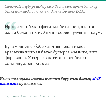
Санкт-Петербург шәһәрендә 38 яшьлек ир-ат балалар
белән фатирда бикләнгән, дип хәбәр итә ТАСС.
Ир-ат алты белән фатирда бикләнеп, аларга
балта белән яный. Аның исерек булуы мәгълүм.
Бу гамәлнең сәбәбе хатыны белән икесе
арасында чыккан бәхәс булырга мөмкин, дип
фаразлана. Хәзерге вакытта ир-ат белән
сөйләшү алып барыла.
Кызыклы яңалыкларны күзәтеп бару өчен безнең
МАХ
каналына
кушылыгыз.
#җинаять
#куркыныч
#заложник