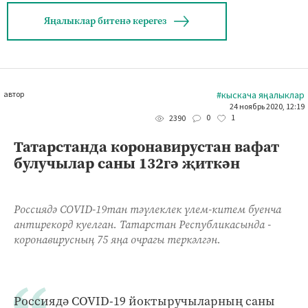
Яңалыклар битенә керегез
автор
#кыскача яңалыклар
24 ноябрь 2020, 12:19
0
1
2390
Татарстанда коронавирустан вафат
булучылар саны 132гә җиткән
Россиядә COVID-19тан тәүлеклек үлем-китем буенча
антирекорд куелган. Татарстан Республикасында -
коронавирусның 75 яңа очрагы теркәлгән.
Россиядә COVID-19 йоктыручыларның саны