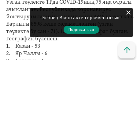
Узган тәүлектә ТРда COVID-19ның 75 яңа очрагы
ачыкланган. Республикада коронавирус
йоктыручыларның гомуми саны 9848 гә җиткән.
Безнең Вконтакте төркеменә языл!
Барлыгы 8598 кеше сәламәтләнгән (узган
Подписаться
тәүлектә бу сан - 71). 132 пациент вафат булган.
Географик бүленеш:
1. Казан - 53
2. Яр Чаллы - 6
3. Бөгелмә - 1
4. Югары Ослан - 4
5. Биектау районы - 1
6. Алабуга - 2
7. Яшел Үзән - 3
8. Лаеш - 2
9. Мөслим - 2
10. Саба - 1
ФОТО
: http://pixabay.com