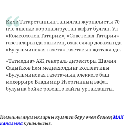
Кичә Татарстанның танылган журналисты 70
нче яшендә коронавирустан вафат булган. Ул
«Комсомолец Татарии», «Советская Татария»
газеталарында эшләгән, озак еллар дәвамында
«Бугульминская газета» газетасын җитәкләде.
«Татмедиа» АҖ генераль директоры Шамил
Садыйков һәм медиахолдинг коллективы
«Бугульминская газета»ның элеккеге баш
мөхәррире Владимир Изергинның вафат
булуына бәйле рәвештә кайгы уртаклашты.
Кызыклы яңалыкларны күзәтеп бару өчен безнең
МАХ
каналына
кушылыгыз.