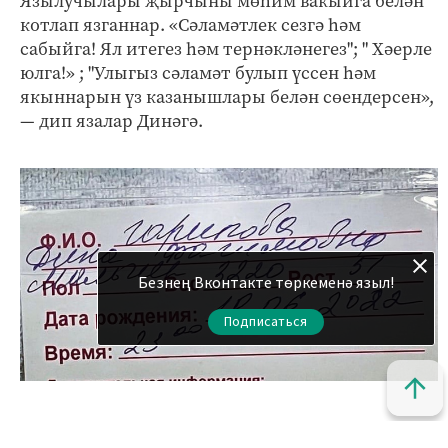
Язылучылары җырчыны мөһим вакыйга белән
котлап язганнар. «Сәламәтлек сезгә һәм
сабыйга! Ял итегез һәм тернәкләнегез"; " Хәерле
юлга!» ; "Улыгыз сәламәт булып үссен һәм
якыннарын үз казанышлары белән сөендерсен»,
— дип язалар Динәгә.
Безнең Вконтакте төркеменә языл!
Подписаться
Кызыклы яңалыкларны күзәтеп бару өчен безнең
МАХ