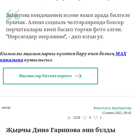
Заһитова көндәшенең исеме якын арада билгеле
булачак. Алинә социаль челтәрләрендә боксер
перчаткалары киеп басып торган фото элгән.
"Нәрсәгәдер әзерләнәм", - дип язган ул.
Кызыклы яңалыкларны күзәтеп бару өчен безнең
МАХ
каналына
кушылыгыз.
Яңалыклар битенә керегез
автор
#кыскача яңалыклар
21 июнь 2022, 09:42
0
1
2238
Җырчы Динә Гарипова әни булды