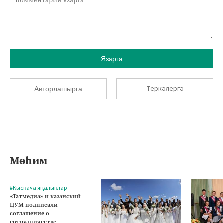
Язарга
Теркәлергә
Авторлашырга
Мөһим
#Кыскача яңалыклар
«Татмедиа» и казанский
ЦУМ подписали
соглашение о
сотрудничестве