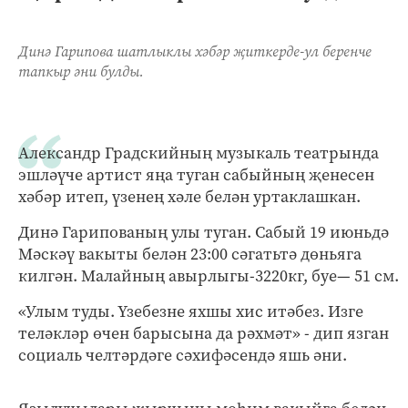
Динә Гарипова шатлыклы хәбәр җиткерде-ул беренче
тапкыр әни булды.
Александр Градскийның музыкаль театрында
эшләүче артист яңа туган сабыйның җенесен
хәбәр итеп, үзенең хәле белән уртаклашкан.
Динә Гарипованың улы туган. Сабый 19 июньдә
Мәскәү вакыты белән 23:00 сәгатьтә дөньяга
килгән. Малайның авырлыгы-3220кг, буе— 51 см.
«Улым туды. Үзебезне яхшы хис итәбез. Изге
теләкләр өчен барысына да рәхмәт» - дип язган
социаль челтәрдәге сәхифәсендә яшь әни.