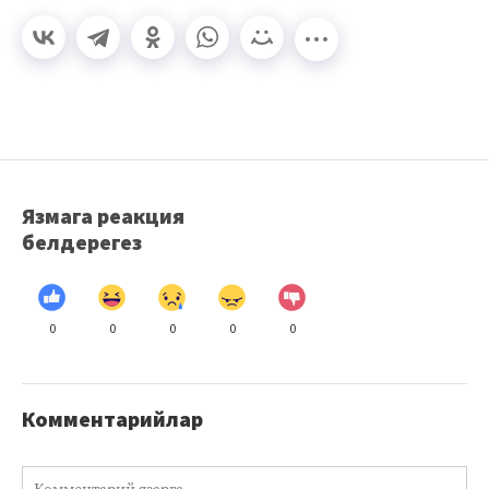
Язмага реакция
белдерегез
0
0
0
0
0
Комментарийлар