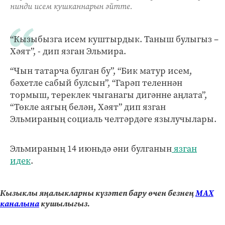
нинди исем кушканнарын әйтте.
“Кызыбызга исем куштырдык. Таныш булыгыз –
Хәят”, - дип язган Эльмира.
“Чын татарча булган бу”, “Бик матур исем,
бәхетле сабый булсын”, “Гарәп теленнән
тормыш, тереклек чыганагы дигәнне аңлата”,
“Төкле аягың белән, Хәят” дип язган
Эльмираның социаль челтәрдәге язылучылары.
Эльмираның 14 июньдә әни булганын
язган
идек
.
Кызыклы яңалыкларны күзәтеп бару өчен безнең
МАХ
каналына
кушылыгыз.