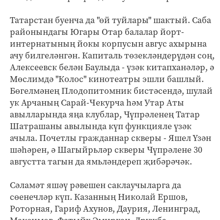
Татарстан буенча да "өй туйлары" шактый. Саба
районындагы Югары Отар балалар йорт-
интернатының йокы корпусын авгус ахырына
ачу билгеләнгән. Капиталь төзекләндерүдән соң,
Алексеевск белән Баулыда - үзәк китапханәләр, ә
Мөслимдә "Колос" кинотеатры эшли башлый.
Бөгелмәнең Плодопитомник бистәсендә, шулай
ук Арчаның Сарай-Чекурча һәм Утар Аты
авылларында яңа клублар, Чүпрәленең Татар
Шатрашаны авылында күп функцияле үзәк
ачыла. Почетлы гражданнар скверы - Яшел Үзән
шәһәрен, ә Шагыйрьләр скверы Чүпрәлене 30
августта тагын да ямьләндереп җибәрәчәк.
Сәламәт яшәү рәвешен саклаучыларга да
сөенечләр күп. Казанның Николай Ершов,
Роторная, Гариф Ахунов, Даурия, Ленинград,