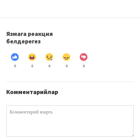
Язмага реакция
белдерегез
0
0
0
0
0
Комментарийлар