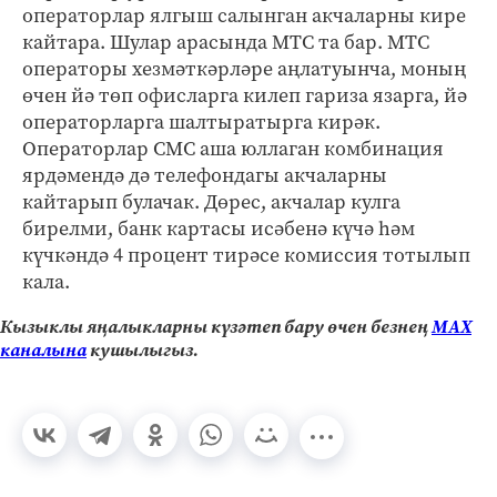
операторлар ялгыш салынган акчаларны кире
кайтара. Шулар арасында МТС та бар. МТС
операторы хезмәткәрләре аңлатуынча, моның
өчен йә төп офисларга килеп гариза язарга, йә
операторларга шалтыратырга кирәк.
Операторлар СМС аша юллаган комбинация
ярдәмендә дә телефондагы акчаларны
кайтарып булачак. Дөрес, акчалар кулга
бирелми, банк картасы исәбенә күчә һәм
күчкәндә 4 процент тирәсе комиссия тотылып
кала.
Кызыклы яңалыкларны күзәтеп бару өчен безнең
МАХ
каналына
кушылыгыз.