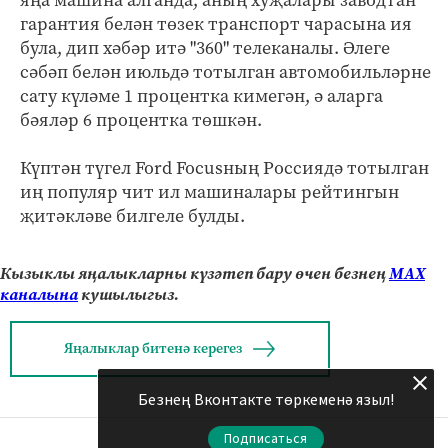
яңа машина алганда, аның хуҗалары заводтан
гарантия белән төзек транспорт чарасына ия
була, дип хәбәр итә "360" телеканалы. Әлеге
сәбәп белән июльдә тотылган автомобильләрне
сату күләме 1 процентка кимегән, ә аларга
бәяләр 6 процентка төшкән.
Күптән түгел Ford Focusның Россиядә тотылган
иң популяр чит ил машиналары рейтингын
җитәкләве билгеле булды.
Кызыклы яңалыкларны күзәтеп бару өчен безнең
МАХ
каналына
кушылыгыз.
Яңалыклар битенә керегез
Безнең Вконтакте төркеменә языл!
Подписаться