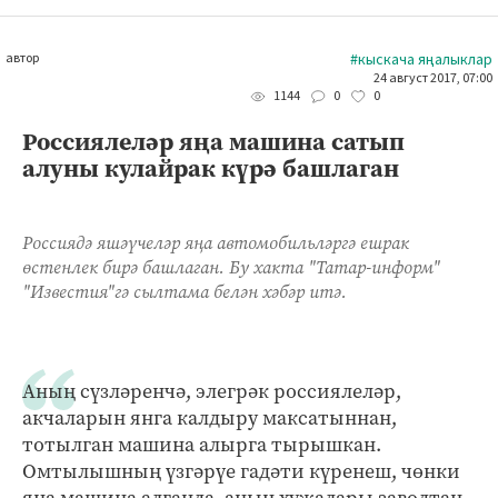
автор
#кыскача яңалыклар
24 август 2017, 07:00
0
0
1144
Россиялеләр яңа машина сатып
алуны кулайрак күрә башлаган
Россиядә яшәүчеләр яңа автомобильләргә ешрак
өстенлек бирә башлаган. Бу хакта "Татар-информ"
"Известия"гә сылтама белән хәбәр итә.
Аның сүзләренчә, элегрәк россиялеләр,
акчаларын янга калдыру максатыннан,
тотылган машина алырга тырышкан.
Омтылышның үзгәрүе гадәти күренеш, чөнки