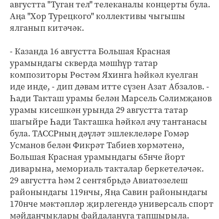
августта "Туган тел" телеканалы концерты була.
Аңа "Хор Турецкого" коллективы чыгышы
ялганып китәчәк.
- Казанда 16 августта Большая Красная
урамындагы скверда мәшһүр татар
композиторы Рөстәм Яхинга һәйкәл куелган
иде инде, - дип дәвам итте сүзен Азат Абзалов. -
Һади Такташ урамы белән Марсель Сәлимҗанов
урамы кисешкән урында 29 августта татар
шагыйре Һади Такташка һәйкәл ачу тантанасы
була. ТАССРның дәүләт эшлеклеләре Гомәр
Усманов белән Фикрәт Табиев хөрмәтенә,
Большая Красная урамындагы 65нче йорт
диварына, мемориаль такталар беркетеләчәк.
29 августта һәм 2 сентябрьдә Авиатөзелеш
районындагы 119нчы, Яңа Савин районындагы
170нче мәктәпләр җирлегендә универсаль спорт
мәйданчыклары файдалануга тапшырыла.