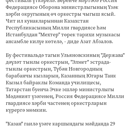
фестиваль үткәрелә. Беренче мәртәбә Россия
Федерациясе Оборона министрлыгының Үзәк
хәрби округының өч оркестры чыгыш ясый.
Чит ил кунакларыннан Казахстан
Республикасының Милли гвардиясе һәм
Истанбулдан "Мехтер" төрек тарихи музыкасы
ансамбле килүе көтелә, - диде Азат Абзалов.
Бу фестивальдә тагын Ульяновскиның "Держава"
дәүләт тынлы оркестрын, "Элмет" эстрада-
тынлы оркестрын, Түбән Новгородның
барабанчы кызларын, Казанның Югары Танк
Кызыл байраклы Команда училищесы,
Татарстан буенча Эчке эшләр министрлыгы
Мәдәният үзәгенең, Россия Федерациясе Милли
гвардиясе хәрби частенең оркестрларын
күрергә мөмкин.
"Казан" гаилә үзәге каршындагы мәйданда 29