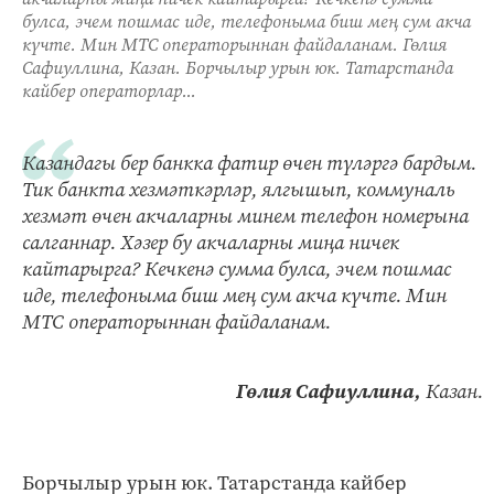
булса, эчем пошмас иде, телефоныма биш мең сум акча
күчте. Мин МТС операторыннан файдаланам. Гөлия
Сафиуллина, Казан. Борчылыр урын юк. Татарстанда
кайбер операторлар...
Казандагы бер банкка фатир өчен түләргә бардым.
Тик банкта хезмәткәрләр, ялгышып, коммуналь
хезмәт өчен акчаларны минем телефон номерына
салганнар. Хәзер бу акчаларны миңа ничек
кайтарырга? Кечкенә сумма булса, эчем пошмас
иде, телефоныма биш мең сум акча күчте. Мин
МТС операторыннан файдаланам.
Гөлия Сафиуллина,
Казан.
Борчылыр урын юк. Татарстанда кайбер