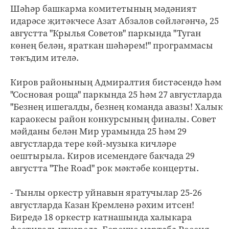
Шәһәр башкарма комитетының мәдәният
идарәсе җитәкчесе Азат Абзалов сөйләгәнчә, 25
августта "Крылья Советов" паркында "Туган
көнең белән, яраткан шәһәрем!" программасы
тәкъдим ителә.
Киров районының Адмиралтия бистәсендә һәм
"Сосновая роща" паркында 25 һәм 27 августларда
"Безнең ишегалды, безнең команда авазы! Халык
караокесы район конкурсының финалы. Совет
мәйданы белән Мир урамында 25 һәм 29
августларда тере көй-музыка кичләре
оештырыла. Киров исемендәге бакчада 29
августта "The Road" рок мәктәбе концерты.
- Тынлы оркестр уйнавын яратучылар 25-26
августларда Казан Кремленә рәхим итсен!
Биредә 18 оркестр катнашында халыкара