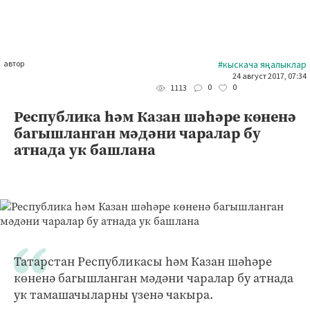
автор
#кыскача яңалыклар
24 август 2017, 07:34
0
0
1113
Республика һәм Казан шәһәре көненә
багышланган мәдәни чаралар бу
атнада ук башлана
Татарстан Республикасы һәм Казан шәһәре
көненә багышланган мәдәни чаралар бу атнада
ук тамашачыларны үзенә чакыра.