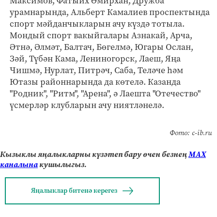
Максимов, Фатыйх Әмирхан, Дружба
урамнарында, Альберт Камалиев проспектында
спорт мәйданчыкларын ачу күздә тотыла.
Мондый спорт вакыйгалары Азнакай, Арча,
Әтнә, Әлмәт, Балтач, Бөгелмә, Югары Ослан,
Зәй, Түбән Кама, Лениногорск, Лаеш, Яңа
Чишмә, Нурлат, Питрәч, Саба, Теләче һәм
Ютазы районнарында да көтелә. Казанда
"Родник", "Ритм", "Арена", ә Лаешта "Отечество"
үсмерләр клубларын ачу ниятләнелә.
Фото: c-ib.ru
Кызыклы яңалыкларны күзәтеп бару өчен безнең
МАХ
каналына
кушылыгыз.
Яңалыклар битенә керегез