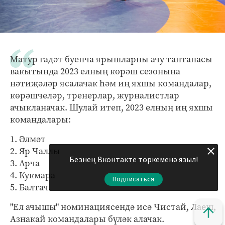
Матур гадәт буенча ярышларны ачу тантанасы
вакытында 2023 елның көрәш сезонына
нәтиҗәләр ясалачак һәм иң яхшы командалар,
көрәшчеләр, тренерлар, журналистлар
ачыкланачак. Шулай итеп, 2023 елның иң яхшы
командалары:
1. Әлмәт
2. Яр Чаллы
Безнең Вконтакте төркеменә языл!
3. Арча
4. Кукмара
Подписаться
5. Балтач.
"Ел ачышы" номинациясендә исә Чистай, Лаеш,
Азнакай командалары бүләк алачак.