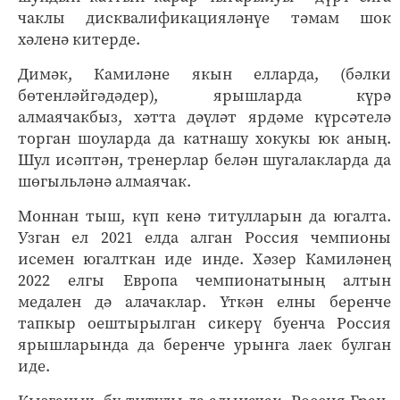
чаклы дисквалификацияләнүе тәмам шок
хәленә китерде.
Димәк, Камиләне якын елларда, (бәлки
бөтенләйгәдәдер), ярышларда күрә
алмаячакбыз, хәтта дәүләт ярдәме күрсәтелә
торган шоуларда да катнашу хокукы юк аның.
Шул исәптән, тренерлар белән шугалакларда да
шөгыльләнә алмаячак.
Моннан тыш, күп кенә титулларын да югалта.
Узган ел 2021 елда алган Россия чемпионы
исемен югалткан иде инде. Хәзер Камиләнең
2022 елгы Европа чемпионатының алтын
медален дә алачаклар. Үткән елны беренче
тапкыр оештырылган сикерү буенча Россия
ярышларында да беренче урынга лаек булган
иде.