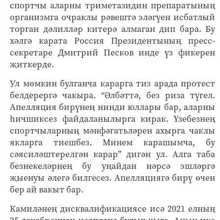
спортчы аларны триметазидин препаратының
организмга очраклы рәвештә эләгүен исбатлый
торган дәлилләр китерә алмаган дип бара. Бу
хәлгә карата Россия Президентының пресс-
секретаре Дмитрий Песков инде үз фикерен
җиткерде.
Ул мөмкин булганча карарга тиз арада протест
белдерергә чакыра. “Әлбәттә, без риза түгел.
Апелляция бирүнең нинди юллары бар, аларны
һичшиксез файдаланылырга кирак. Үзебезнең
спортчыларның мәнфәгатьләрен ахырга чаклы
якларга тиешбез. Минем карашымча, бу
сәясиләштерелгән карар” дигән ул. Алга таба
безнекеләрнең бу уңайдан нәрсә эшләргә
җыенуы әлегә билгесез. Апелляциягә бирү өчен
бер ай вакыт бар.
Камиләнең дисквалификациясе исә 2021 елның