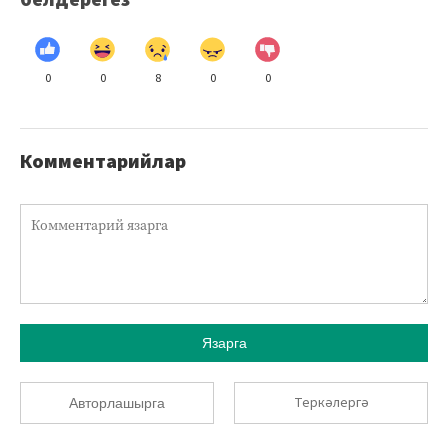
белдерегез
0
0
8
0
0
Комментарийлар
Язарга
Теркәлергә
Авторлашырга