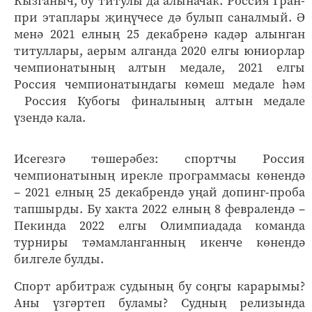
Кызганыч, бу титулы да алыначак. Россия Гран-
при этаплары җиңүчесе дә булып саналмый. Ә
менә 2021 елның 25 декабренә кадәр алынган
титуллары, аерым алганда 2020 елгы юниорлар
чемпионатының алтын медале, 2021 елгы
Россия чемпионатындагы көмеш медале һәм
Россия Кубогы финалының алтын медале
үзендә кала.
Исегезгә төшерәбез: спортчы Россия
чемпионатының ирекле программасы көнендә
– 2021 елның 25 декабрендә уңай допинг-проба
тапшырды. Бу хакта 2022 елның 8 февралендә –
Пекинда 2022 елгы Олимпиадада команда
турниры тәмамланганның икенче көнендә
билгеле булды.
Спорт арбитраж судының бу соңгы карарымы?
Аны үзгәртеп буламы? Судның релизында