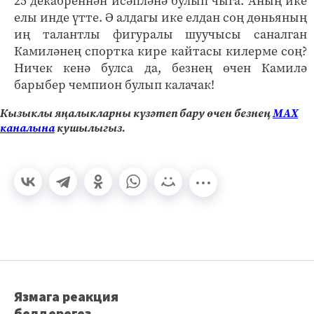
25 декабреннән исәпләнә булып чыга. Аның ике
елы инде үтте. Ә алдагы ике елдан соң дөньяның
иң талантлы фигуралы шуучысы саналган
Камиләнең спортка кире кайтасы килерме соң?
Ничек кенә булса да, безнең өчен Камилә
барыбер чемпион булып калачак!
Кызыклы яңалыкларны күзәтеп бару өчен безнең
МАХ
каналына
кушылыгыз.
Язмага реакция