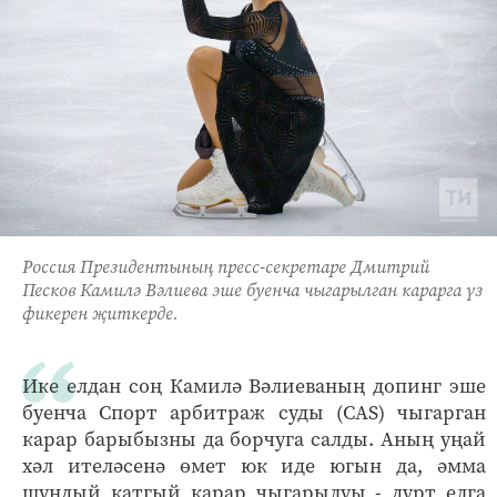
Россия Президентының пресс-секретаре Дмитрий
Песков Камилә Вәлиева эше буенча чыгарылган карарга үз
фикерен җиткерде.
Ике елдан соң Камилә Вәлиеваның допинг эше
буенча Спорт арбитраж суды (CAS) чыгарган
карар барыбызны да борчуга салды. Аның уңай
хәл ителәсенә өмет юк иде югын да, әмма
шундый катгый карар чыгарылуы - дүрт елга