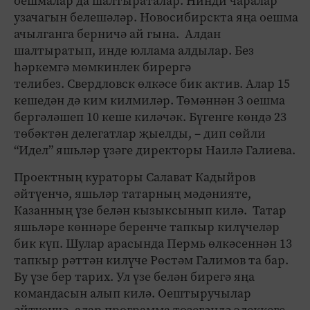
оешмалар да шалтыраталар. Нинди чаралар
узачагын белешәләр. Новосибирскта яңа оешма
ачылганга берничә ай гына. Алдан
шалтыратып, инде юллама алдылар. Без
һәркемгә мөмкинлек бирергә
телибез. Свердловск өлкәсе бик актив. Алар 15
кешедән дә ким килмиләр. Төмәннән 3 оешма
бергәләшеп 10 кеше киләчәк. Бүгенге көндә 23
төбәктән делегатлар җыелды, – дип сөйли
“Идел” яшьләр үзәге директоры Наилә Галиева.
Проектның кураторы Салават Кадыйров
әйтүенчә, яшьләр татарның мәдәнияте,
Казанның үзе белән кызыксынып килә. Татар
яшьләре көннәре беренче тапкыр килүчеләр
бик күп. Шулар арасында Пермь өлкәсеннән 13
тапкыр рәттән килүче Рөстәм Галимов та бар.
Бу үзе бер тарих. Ул үзе белән бирегә яңа
командасын алып килә. Оештыручылар