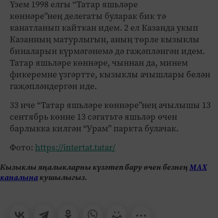
Үзем 1998 елгы “Татар яшьләре
көннәре”нең делегаты буларак бик тә
канатланып кайткан идем. 2 ел Казанда укып
Казанның матурлыгын, аның төрле кызыклы
биналарын күрмәгәнемә дә гаҗәпләнгән идем.
Татар яшьләре көннәре, чыннан да, минем
фикеремне үзгәртте, кызыклы ачышлары белән
гаҗәпләндергән иде.
33 нче “Татар яшьләре көннәре”нең ачылышы 13
сентябрь көнне 13 сәгатьтә яшьләр өчен
барлыкка килгән “Урам” паркта булачак.
Фото:
https://intertat.tatar/
Кызыклы яңалыкларны күзәтеп бару өчен безнең
МАХ
каналына
кушылыгыз.