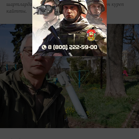
шартларда хезмәт итүләрен үз күзләре белән күреп
кайтты.