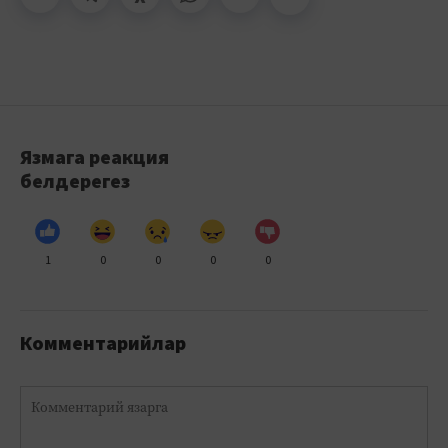
Язмага реакция
белдерегез
1
0
0
0
0
Комментарийлар