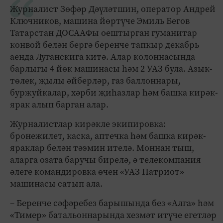
Журналист Зөфәр Дәүләтшин, оператор Андрей
Ключников, машина йөртүче Эмиль Бегов
Татарстан ДОСААФы оештырган гуманитар
конвой белән бергә беренче тапкыр декабрь
аенда Луганскига китә. Алар колоннасында
барлыгы 4 йөк машинасы һәм 2 УАЗ була. Азык-
төлек, җылы әйберләр, газ баллоннары,
буржуйкалар, хәрби җиһазлар һәм башка кирәк-
ярак алып барган алар.
Журналистлар кирәкле экипировка:
бронежилет, каска, аптечка һәм башка кирәк-
яраклар белән тәэмин ителә. Моннан тыш,
аларга озата баручы бирелә, ә телекомпания
әлеге командировка өчен «УАЗ Патриот»
машинасы сатып ала.
– Беренче сәфәребез барышында без «Алга» һәм
«Тимер» батальоннарында хезмәт итүче егетләр