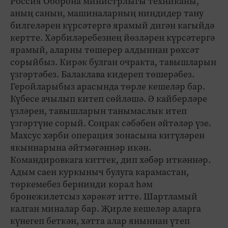
Россия Оборона министрлыгы техниканы,
аның санын, машиналарның ниндидер тану
билгеләрен күрсәтергә ярамый дигән кагыйдә
кертте. Хәрбиләребезнең йөзләрен күрсәтергә
ярамый, аларны төшерер алдыннан рөхсәт
сорыйбыз. Кирәк булган очракта, тавышларын
үзгәртәбез. Балаклава кидереп төшерәбез.
Геройларыбыз арасында төрле кешеләр бар.
Күбесе ачылып китеп сөйләшә. Ә кайберләре
үзләрен, тавышларын танымаслык итеп
үзгәртүне сорый. Соңрак сәбәбен әйтәләр үзе.
Махсус хәрби операция зонасына китүләрен
якыннарына әйтмәгәннәр икән.
Командировкага киттек, дип хәбәр иткәннәр.
Адым саен куркыныч булуга карамастан,
төркемебез бернинди корал һәм
бронежилетсыз хәрәкәт итте. Шартламый
калган миналар бар. Җирле кешеләр аларга
күнегеп беткән, хәтта алар яныннан үтеп