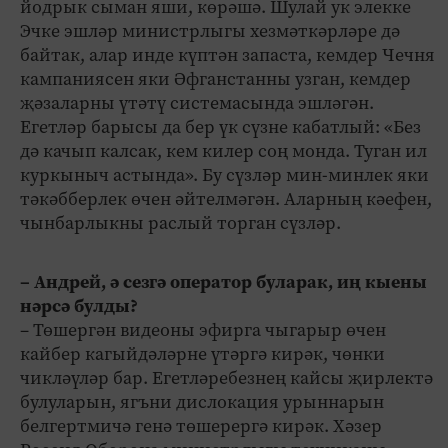
йодрык сыман яши, көрәшә. Шулай ук элекке
Эчке эшләр министрлыгы хезмәткәрләре дә
байтак, алар инде күптән запаста, кемдер Чечня
кампаниясен яки Әфганстанны узган, кемдер
җәзаларны үтәтү системасында эшләгән.
Егетләр барысы да бер үк сүзне кабатлый: «Без
дә качып калсак, кем килер соң монда. Туган ил
куркыныч астында». Бу сүзләр мин-минлек яки
тәкәбберлек өчен әйтелмәгән. Аларның кәефен,
чынбарлыкны раслый торган сүзләр.
– Андрей, ә сезгә оператор буларак, иң кыены
нәрсә булды?
– Төшергән видеоны эфирга чыгарыр өчен
кайбер кагыйдәләрне үтәргә кирәк, чөнки
чикләүләр бар. Егетләребезнең кайсы җирлектә
булуларын, ягъни дислокация урыннарын
белгертмичә генә төшерергә кирәк. Хәзер