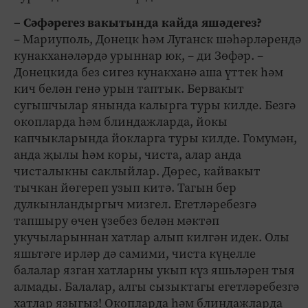
– Сәфәрегез вакытында кайда яшәдегез?
– Мариуполь, Донецк һәм Луганск шәһәрләрендә
кунакханәләрдә урыннар юк, – ди Зөфәр. –
Донецкида без сигез кунакханә аша үттек һәм
кич белән генә урын таптык. Бервакыт
сугышчылар янында калырга туры килде. Безгә
окопларда һәм блиндажларда, йокы
капчыкларында йокларга туры килде. Гомумән,
анда җылы һәм коры, чиста, алар анда
чисталыкны саклыйлар. Дөрес, кайвакыт
тычкан йөгереп узып китә. Тагын бер
дулкынландыргыч мизгел. Егетләребезгә
тапшыру өчен үзебез белән мәктәп
укучыларыннан хатлар алып килгән идек. Олы
яшьтәге ирләр дә самими, чиста күңелле
балалар язган хатларны укып күз яшьләрен тыя
алмады. Балалар, алгы сызыктагы егетләребезгә
хатлар языгыз! Окопларда һәм блиндажларда