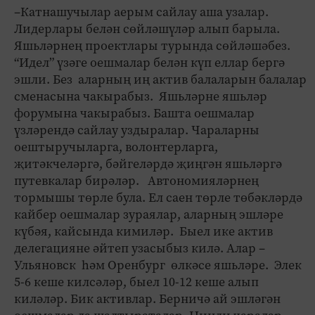
–Катнашучылар аерым сайлау аша узалар.
Лидерлары белән сөйләшүләр алып барыла.
Яшьләрнең проектлары турында сөйләшәбез.
“Идел” үзәге оешмалар белән күп еллар бергә
эшли. Без аларның иң актив балаларын балалар
сменасына чакырабыз. Яшьләрне яшьләр
форумына чакырабыз. Башта оешмалар
үзләрендә сайлау уздыралар. Чараларны
оештыручыларга, волонтерларга,
җитәкчеләргә, бәйгеләрдә җиңгән яшьләргә
путевкалар бирәләр. Автономияләрнең
тормышы төрле була. Ел саен төрле төбәкләрдә
кайбер оешмалар зураялар, аларның эшләре
күбәя, кайсында кимиләр. Быел ике актив
делегацияне әйтеп узасыбыз килә. Алар –
Ульяновск һәм Оренбург өлкәсе яшьләре. Элек
5-6 кеше килсәләр, быел 10-12 кеше алып
киләләр. Бик активлар. Берничә ай эшләгән