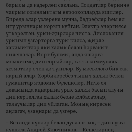
барысы да кадерләп саклана. Солдатлар берничә
чакрым озынлыктагы евроокопларда яшиләр.
Биредә алар үзләренә мунча, бәдрәфләр һәм ял
итү урыннары корып куйган. Электр энергиясе
үткәрелгән, урын-җирләре чиста. Дислокация
урынын үзгәртергә туры килсә, җирле
хакимиятләр яки халык белән һәрвакыт
килешәләр. Йорт бушмы, анда яшәргә
мөмкинме, дип сорыйлар, хәтта коммуналь
хезмәтләр өчен дә түлиләр. Бу мәсьәләгә бик сак
карый алар. Хәрбиләребез тыныч халык белән
гуманитар ярдәмне бүлешәләр. Ничә ел
дәвамында аңнарына урыс халкы басып алучы
дип кертелгән халык безне юлбасарлар,
талаучылар дип уйлаган. Моның киресен
аңлагач, үзаңнары да үзгәрә.
– Без анда күпләр белән дуслаштык, – дип сүзгә
кушыла Андрей Ключников. – Кешеләрнең