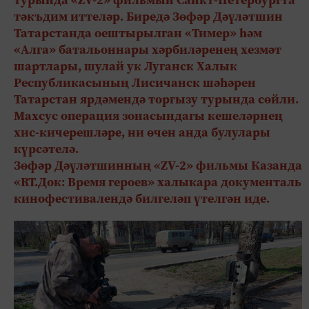
тәкъдим иттеләр. Биредә Зөфәр Дәүләтшин
Татарстанда оештырылган «Тимер» һәм
«Алга» батальоннары хәрбиләренең хезмәт
шартлары, шулай ук Луганск Халык
Республикасының Лисичанск шәһәрен
Татарстан ярдәмендә торгызу турында сөйли.
Махсус операция зонасындагы кешеләрнең
хис-кичерешләре, ни өчен анда булулары
күрсәтелә.
Зөфәр Дәүләтшинның «ZV-2» фильмы Казанда
«RT.Док: Время героев» халыкара документаль
кинофестивалендә билгеләп үтелгән иде.