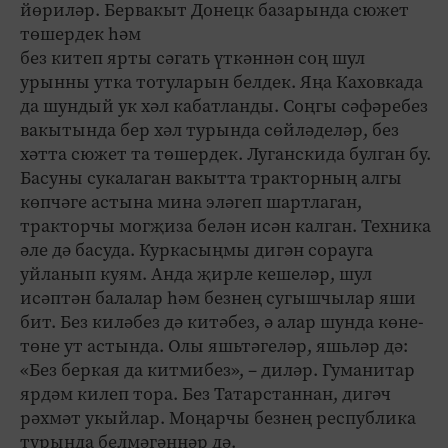
йөриләр. Бервакыт Донецк базарында сюжет
төшердек һәм
без китеп ярты сәгать үткәннән соң шул
урынны утка тотуларын белдек. Яңа Каховкада
да шундый ук хәл кабатланды. Соңгы сәфәребез
вакытында бер хәл турында сөйләделәр, без
хәтта сюжет та төшердек. Луганскида булган бу.
Басуны сукалаган вакытта тракторның алгы
көпчәге астына мина эләгеп шартлаган,
тракторчы могҗиза белән исән калган. Техника
әле дә басуда. Куркасыңмы дигән сорауга
уйланып куям. Анда җирле кешеләр, шул
исәптән балалар һәм безнең сугышчылар яши
бит. Без киләбез дә китәбез, ә алар шунда көне-
төне ут астында. Олы яшьтәгеләр, яшьләр дә:
«Без беркая да китмибез», – диләр. Гуманитар
ярдәм килеп тора. Без Татарстаннан, дигәч
рәхмәт укыйлар. Моңарчы безнең республика
турында белмәгәннәр дә.