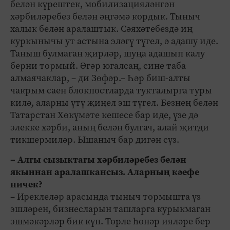
белән күрештек, мобилизацияләнгән
хәрбиләребез белән әңгәмә кордык. Тыныч
халык белән аралаштык. Сәяхәтебездә иң
куркынычы ут астына эләгү түгел, ә адашу иде.
Таныш булмаган җирләр, шуңа адашып калу
берни тормый. Әгәр югалсаң, сине таба
алмаячаклар, – ди Зөфәр.– Һәр биш-алты
чакрым саен блокпостларда тукталырга туры
килә, аларны үтү җиңел эш түгел. Безнең белән
Татарстан Хөкүмәте кешесе бар иде, үзе дә
элекке хәрби, аның белән булгач, алай җитди
тикшермиләр. Ышаныч бар дигән сүз.
– Алгы сызыктагы хәрбиләребез белән
якыннан аралашкансыз. Аларның кәефе
ничек?
– Иреклеләр арасында тыныч тормышта үз
эшләрен, бизнесларын ташларга курыкмаган
эшмәкәрләр бик күп. Төрле һөнәр ияләре бер