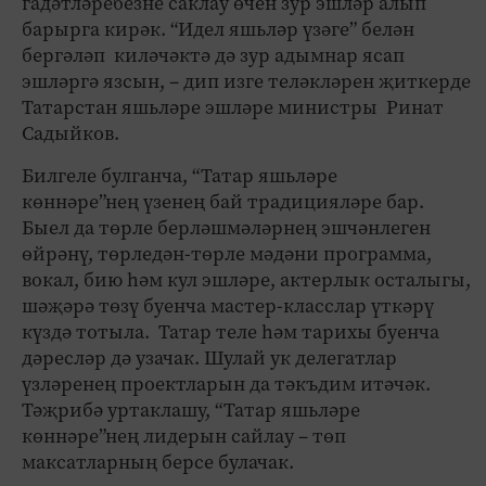
гадәтләребезне саклау өчен зур эшләр алып
барырга кирәк. “Идел яшьләр үзәге” белән
бергәләп киләчәктә дә зур адымнар ясап
эшләргә язсын, – дип изге теләкләрен җиткерде
Татарстан яшьләре эшләре министры Ринат
Садыйков.
Билгеле булганча, “Татар яшьләре
көннәре”нең үзенең бай традицияләре бар.
Быел да төрле берләшмәләрнең эшчәнлеген
өйрәнү, төрледән-төрле мәдәни программа,
вокал, бию һәм кул эшләре, актерлык осталыгы,
шәҗәрә төзү буенча мастер-класслар үткәрү
күздә тотыла. Татар теле һәм тарихы буенча
дәресләр дә узачак. Шулай ук делегатлар
үзләренең проектларын да тәкъдим итәчәк.
Тәҗрибә уртаклашу, “Татар яшьләре
көннәре”нең лидерын сайлау – төп
максатларның берсе булачак.