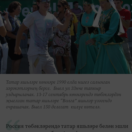
Татар яшьләре көннәре 1990 елда нигез салынган
хәрәкәтләрнең берсе. Быел ул 33нче тапкыр
уздырылачак. 13-17 сентябрь көннәрендә төбәкләрдән
җыелган татар яшьләре “Волга” яшьләр үзәгендә
очрашачак. Быел 150 делегат килүе көтелә.
Россия төбәкләрендә татар яшьләре белән эшли