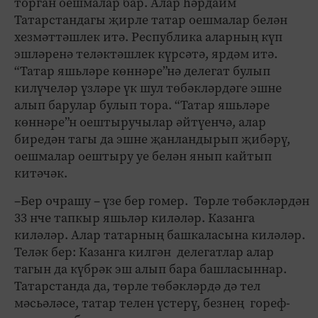
торган оешмалар бар. Алар һәрдаим
Татарстандагы җирле татар оешмалар белән
хезмәттәшлек итә. Республика аларның күп
эшләренә теләктәшлек күрсәтә, ярдәм итә.
“Татар яшьләре көннәре”нә делегат булып
килүчеләр үзләре үк шул төбәкләрдәге эшне
алып барулар булып тора. “Татар яшьләре
көннәре”н оештыручылар әйтүенчә, алар
биредән тагы да эшне җанландырып җибәрү,
оешмалар оештыру уе белән янып кайтып
китәчәк.
–Бер очрашу – үзе бер гомер. Төрле төбәкләрдән
33 нче тапкыр яшьләр киләләр. Казанга
киләләр. Алар татарның башкаласына киләләр.
Теләк бер: Казанга килгән делегатлар алар
тагын да күбрәк эш алып бара башласыннар.
Татарстанда да, төрле төбәкләрдә дә тел
мәсьәләсе, татар телен үстерү, безнең гореф-