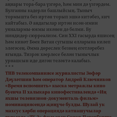
аңнары тора-бара үзгәрә, һәм мин дә үзгәрдем.
Булганны кадерли башлыйсың. Тыныч
тормышта без иртән торып эшкә китәбез, кич
кайтабыз. Ә андагылар иртән исән-имин
уяналармы-юкмы икәнен дә белми. Бу
ниндидер сюрреализм. Син XXI гасырда яшисең
һәм кинәт Бөек Ватан сугышы елларына килеп
эләгәсең. Әмма дөреслек безнең егетләребез
ягында. Тизрәк хәерлесе белән тынычлык
урнашсын иде дигән теләктә калабыз.
* * *
ТНВ телекомпаниясе журналисты Зөфәр
Дәүләтшин һәм оператор Андрей Ключников
«Время вспомнить» кыска метражлы кино
буенча II халыкара кинофестивалендә «Иң
яхшы телевизион-документаль фильм»
номинациясендә җиңүче булды. Шулай ук
махсус хәрби операциядә катнашучылар
турында «ZV-2» фильмын Санкт-Петербургта