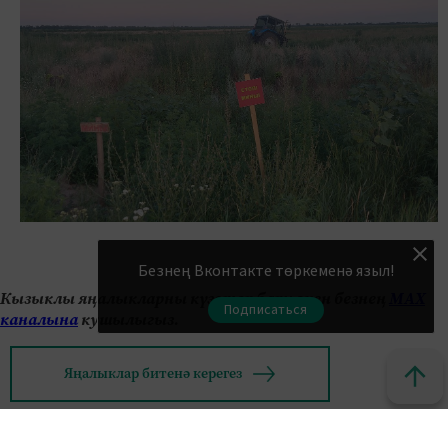
Безнең Вконтакте төркеменә языл!
Кызыклы яңалыкларны күзәтеп бару өчен безнең
МАХ
Подписаться
каналына
кушылыгыз.
Яңалыклар битенә керегез