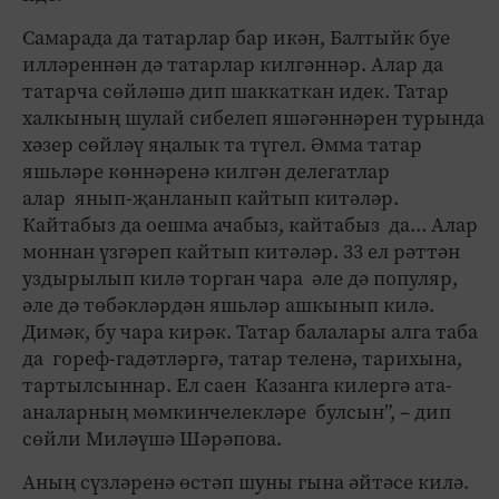
Самарада да татарлар бар икән, Балтыйк буе
илләреннән дә татарлар килгәннәр. Алар да
татарча сөйләшә дип шаккаткан идек. Татар
халкының шулай сибелеп яшәгәннәрен турында
хәзер сөйләү яңалык та түгел. Әмма татар
яшьләре көннәренә килгән делегатлар
алар янып-җанланып кайтып китәләр.
Кайтабыз да оешма ачабыз, кайтабыз да... Алар
моннан үзгәреп кайтып китәләр. 33 ел рәттән
уздырылып килә торган чара әле дә популяр,
әле дә төбәкләрдән яшьләр ашкынып килә.
Димәк, бу чара кирәк. Татар балалары алга таба
да гореф-гадәтләргә, татар теленә, тарихына,
тартылсыннар. Ел саен Казанга килергә ата-
аналарның мөмкинчелекләре булсын”, – дип
сөйли Миләүшә Шәрәпова.
Аның сүзләренә өстәп шуны гына әйтәсе килә.