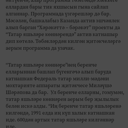
әйтүенчә, алар программа төзегәндә элеккеге
еллардан бары тик яхшысын гына сайлап
алганнар. Программада үзгәрешләр дә бар.
Мәсәлән, башкалабыз Казанда актив эшчәнлек
алып барган “Хәрәкәттә – бәрәкәт” проекты да
“Татар яшьләре көннәрендә” актив катнашыр
дип көтелә. Төбәкләрдән килгән җитәкчеләргә
аерым программа да узачак.
“Татар яшьләре көннәре”нең беренче
елларыннан башлап бүгенгәчә алып баруда
катнашкан Федераль татар милли-мәдәни
мохтарияте аппараты җитәкчесе Миләүшә
Шәрәпова да бар. Ул беренче елларны, гомумән,
татар яшьләре көннәрен аерым бер җылылык
белән искә алды. “Иң беренче татар яшьләренә
килгәндә, 1991 елда иң күп халык катнашкан
иде. 600дән артык татар яшьләре килгәннәр
иде.