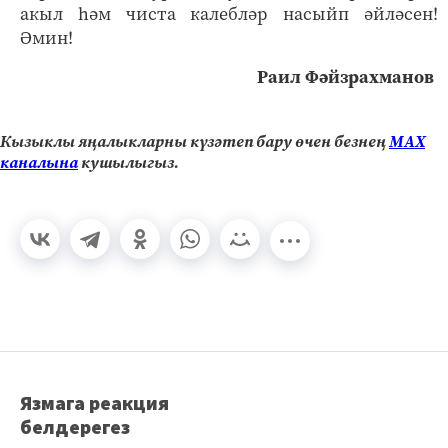
акыл һәм чиста калебләр насыйп әйләсен!
Әмин!
Раил Фәйзрахманов
Кызыклы яңалыкларны күзәтеп бару өчен безнең
МАХ
каналына
кушылыгыз.
Язмага реакция
белдерегез