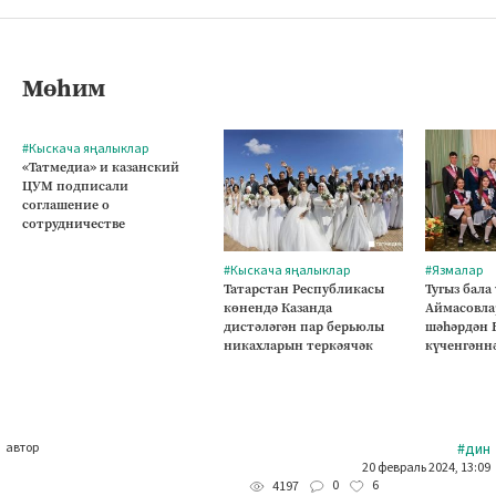
Мөһим
#Кыскача яңалыклар
«Татмедиа» и казанский
ЦУМ подписали
соглашение о
сотрудничестве
#Кыскача яңалыклар
#Язмалар
Татарстан Республикасы
Тугыз бала
көнендә Казанда
Аймасовла
дистәләгән пар берьюлы
шәһәрдән 
никахларын теркәячәк
күченгәнн
автор
#дин
20 февраль 2024, 13:09
0
6
4197