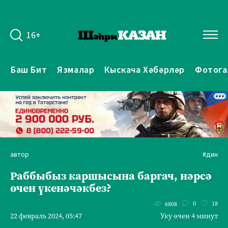
16+
Баш Бит
Язмалар
Кыскача Хәбәрләр
Фотога
автор
#дин
Раббыбыз каршысына баргач, нәрсә
өчен үкенәчәкбез?
0
18
6808
22 февраль 2024, 05:47
Уку өчен 4 минут