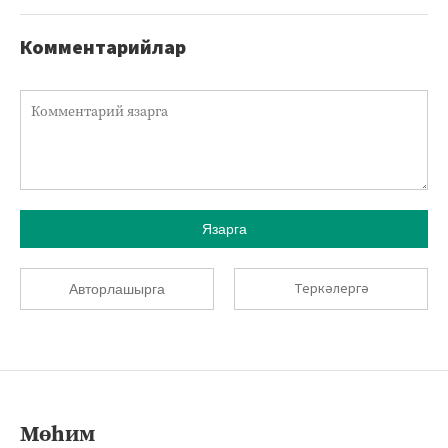
Комментарийлар
Язарга
Теркәлергә
Авторлашырга
Мөһим