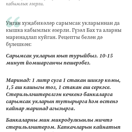
кабымлык әзерли.
Уңган хуҗабикәләр сарымсак укларыннан да
кышка кабымлык әзерли. Гүзәл Бах та аларны
маринадлап куйган. Рецепты белән дә
бүлешкән:
Сарымсак укларын юып турыйбыз. 10-15
минут йомшарганчы пешерәбез.
Маринад: 1 литр суга 1 стакан шикәр комы,
1,5 аш кашыгы тоз, 1 стакан аш серкәсе.
Стерильләштерелгән кечкенә банкаларга
сарымсак укларын тутырырга һәм өстенә
кайнар маринад агызырга.
Банкаларны мин микродулкынлы мичтә
стерильләштерәм. Капкачларын кайнатып