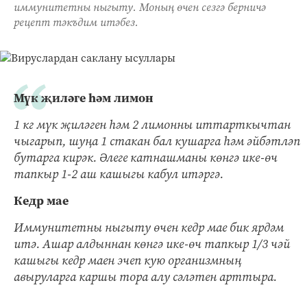
иммунитетны ныгыту. Моның өчен сезгә берничә
рецепт тәкъдим итәбез.
Мүк җиләге һәм лимон
1 кг мүк җиләген һәм 2 лимонны иттарткычтан
чыгарып, шуңа 1 стакан бал кушарга һәм әйбәтләп
бутарга кирәк. Әлеге катнашманы көнгә ике-өч
тапкыр 1-2 аш кашыгы кабул итәргә.
Кедр мае
Иммунитетны ныгыту өчен кедр мае бик ярдәм
итә. Ашар алдыннан көнгә ике-өч тапкыр 1/3 чәй
кашыгы кедр маен эчеп кую организмның
авыруларга каршы тора алу сәләтен арттыра.