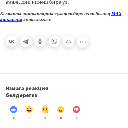
алам
, дип киңәш бирә ул.
Кызыклы яңалыкларны күзәтеп бару өчен безнең
МАХ
каналына
кушылыгыз.
Язмага реакция
белдерегез
6
0
0
0
0