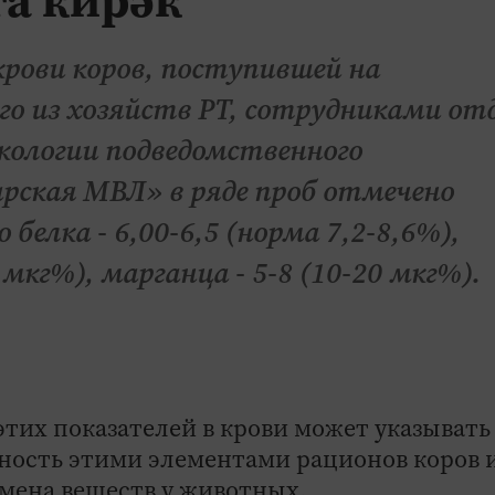
крови коров, поступившей на
го из хозяйств РТ, сотрудниками от
кологии подведомственного
арская МВЛ» в ряде проб отмечено
белка - 6,00-6,5 (норма 7,2-8,6%),
0 мкг%), марганца - 5-8 (10-20 мкг%).
их показателей в крови может указывать
ность этими элементами рационов коров 
мена веществ у животных.