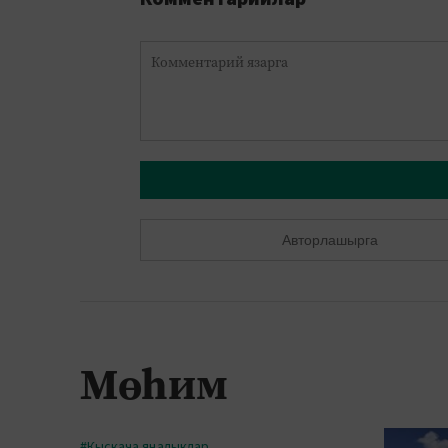
Авторлашырга
Мөһим
#Кыскача яңалыклар