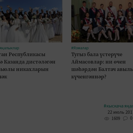
 яңалыклар
#Язмалар
тан Республикасы
Тугыз бала үстерүче
ә Казанда дистәләгән
Аймасовлар: ни өчен
рьюлы никахларын
шәһәрдән Балтач авыл
чәк
күченгәннәр?
#кыскача яңа
22 июль 2017
0
1609