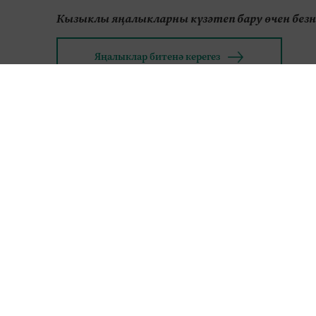
Кызыклы яңалыкларны күзәтеп бару өчен без
Яңалыклар битенә керегез