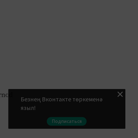
rnod
Безнең Вконтакте төркеменә
языл!
Подписаться