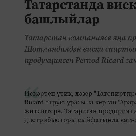
Татарстанда вис
башлыйлар
Татарстан компаниясе яңа п
Шотландиядән виски спиртын
продукциясен Pernod Ricard з
Искәртеп үтик, хәзер "Татспиртп
Ricard структурасына кергән "Ара
җитештерә. Татарстан предприяти
дистрибьюторы сыйфатында катн