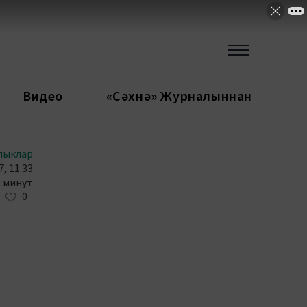
Видео
«Сәхнә» Журналыннан
лыклар
, 11:33
2 минут
0