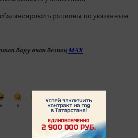
 сбалансировать рационы по указанным
теп бару өчен безнең
МАХ
0
0
0
0