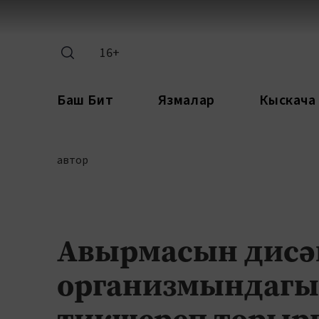
16+
Баш Бит
Язмалар
Кыскача
автор
Авырмасын дисә
организмындагы
тикшереп торырг