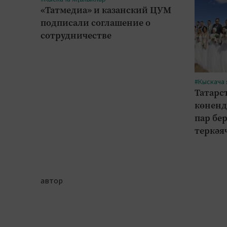
«Татмедиа» и казанский ЦУМ
подписали соглашение о
сотрудничестве
#Кыскача
Татарс
көненд
пар бе
теркәя
автор