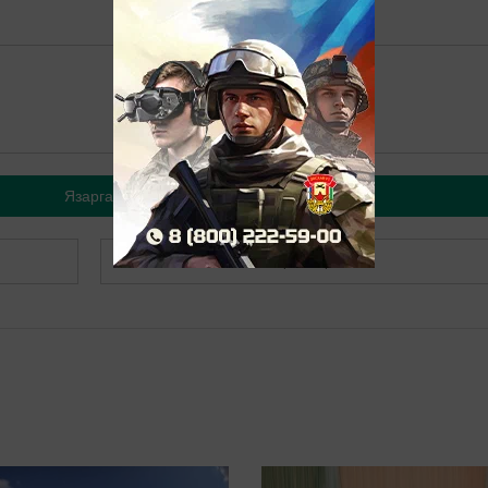
Язарга
Теркәлергә