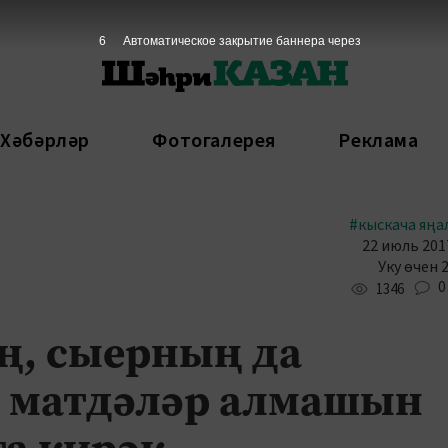
5
Автоматическое закрытие баннера через
 Хәбәрләр
Фотогалерея
Реклама
#кыскача яңа
22 июль 2017
Уку өчен 
0
1346
ң, сыерның да
 матдәләр алмашын
а кирәк