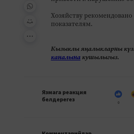
Хозяйству рекомендовано
показателям.
Кызыклы яңалыкларны күзә
каналына
кушылыгыз.
Язмага реакция
белдерегез
0
Комментарийлар