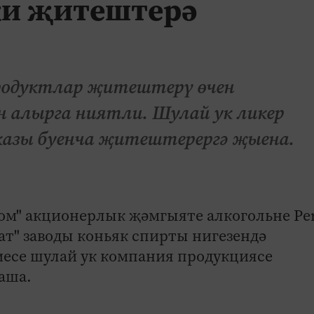
ки җитештерә
родуктлар җитештерү өчен
 алырга ниятли. Шулай ук ликер
аказы буенча җитештерергә җыена.
ром" акционерлык җәмгыяте алкогольне Pe
рат" заводы коньяк спирты нигезендә
есе шулай ук компания продукциясе
аша.