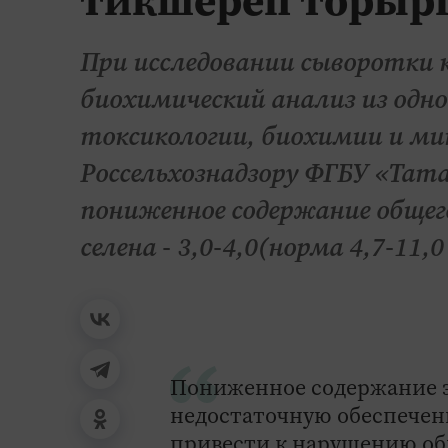
При исследовании сыворотки 
биохимический анализ из одно
токсикологии, биохимии и ми
Россельхознадзору ФГБУ «Тат
пониженное содержание общего 
селена - 3,0-4,0(норма 4,7-11,
Пониженное содержание эт
недостаточную обеспечен
привести к нарушению об