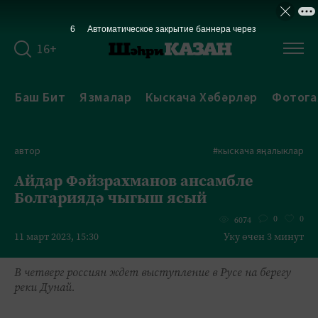
5
Автоматическое закрытие баннера через
16+
Баш Бит
Язмалар
Кыскача Хәбәрләр
Фотога
автор
#кыскача яңалыклар
Айдар Фәйзрахманов ансамбле
Болгариядә чыгыш ясый
0
0
6074
11 март 2023, 15:30
Уку өчен 3 минут
В четверг россиян ждет выступление в Русе на берегу
реки Дунай.