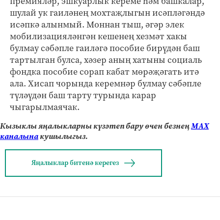
премияләр, эшкуарлык кереме һәм башкалар,
шулай ук гаиләнең мохтаҗлыгын исәпләгәндә
исәпкә алынмый. Моннан тыш, әгәр элек
мобилизацияләнгән кешенең хезмәт хакы
булмау сәбәпле гаиләгә пособие бирүдән баш
тартылган булса, хәзер аның хатыны социаль
фондка пособие сорап кабат мөрәҗәгать итә
ала. Хисап чорында керемнәр булмау сәбәпле
түләүдән баш тарту турында карар
чыгарылмаячак.
Кызыклы яңалыкларны күзәтеп бару өчен безнең
МАХ
каналына
кушылыгыз.
Яңалыклар битенә керегез