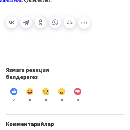
каналына
кушылыгыз.
Язмага реакция
белдерегез
2
0
0
0
0
Комментарийлар