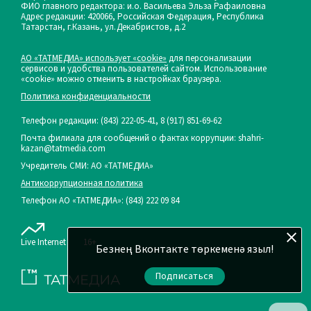
ФИО главного редактора: и.о. Васильева Эльза Рафаиловна
Адрес редакции: 420066, Российская Федерация, Республика
Татарстан, г.Казань, ул.Декабристов, д.2
АО «ТАТМЕДИА» использует «cookie»
для персонализации
сервисов и удобства пользователей сайтом. Использование
«cookie» можно отменить в настройках браузера.
Политика конфиденциальности
Телефон редакции:
(843) 222-05-41, 8 (917) 851-69-62
Почта филиала для сообщений о фактах коррупции: shahri-
kazan@tatmedia.com
Учредитель СМИ: АО «ТАТМЕДИА»
Антикоррупционная политика
Телефон АО «ТАТМЕДИА»: (843) 222 09 84
Live Internet
16+
Безнең Вконтакте төркеменә языл!
Подписаться