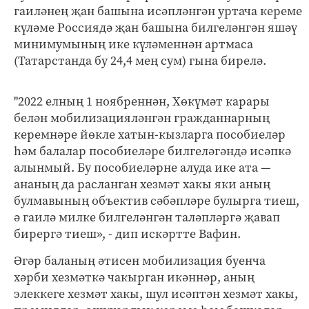
гаиләнең җан башына исәпләнгән уртача кереме
күләме Россиядә җан башына билгеләнгән яшәү
минимумының ике күләменнән артмаса
(Татарстанда бу 24,4 мең сум) гына бирелә.
"2022 елның 1 ноябреннән, Хөкүмәт карары
белән мобилизацияләнгән гражданнарның
керемнәре йөкле хатын-кызларга пособиеләр
һәм балалар пособиеләре билгеләгәндә исәпкә
алынмый. Бу пособиеләрне алуда ике ата —
ананың да расланган хезмәт хакы яки аның
булмавының объектив сәбәпләре булырга тиеш,
ә гаилә милке билгеләнгән таләпләргә җавап
бирергә тиеш», - дип искәртте Вафин.
Әгәр баланың әтисен мобилизация буенча
хәрби хезмәткә чакырган икәннәр, аның
элеккеге хезмәт хакы, шул исәптән хезмәт хакы,