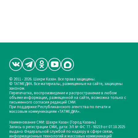
© 2011 - 2026. Шахри Казан. Все права защищены.
© ТАТМЕДИА. Все материалы, размещенные на сайте, защищены
законом.
Перепечатка, воспроизведение и распространение в любом
объеме информации, размещенной на сайте, возможна только с
письменного согласия редакций СМИ.
При поддержке Республиканского агентства по печати и
массовым коммуникациям «ТАТМЕДИА».
Наименование СМИ: Шахри Казан (Город Казань)
Запись о регистрации СМИ, дата: ЭЛ № ФС 77 - 90219 от 07.10.2025
выдано Федеральной службой по надзору в сфере связи,
информационных технологий и массовых коммуникаций