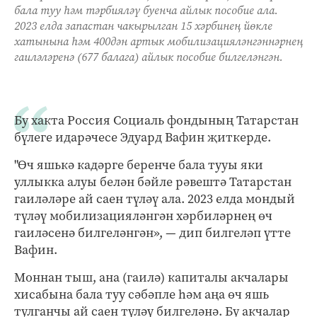
бала туу һәм тәрбияләү буенча айлык пособие ала.
2023 елда запастан чакырылган 15 хәрбинең йөкле
хатынына һәм 400дән артык мобилизацияләнгәннәрнең
гаиләләренә (677 балага) айлык пособие билгеләнгән.
Бу хакта Россия Социаль фондының Татарстан
бүлеге идарәчесе Эдуард Вафин җиткерде.
"Өч яшькә кадәрге беренче бала тууы яки
уллыкка алуы белән бәйле рәвештә Татарстан
гаиләләре ай саен түләү ала. 2023 елда мондый
түләү мобилизацияләнгән хәрбиләрнең өч
гаиләсенә билгеләнгән», — дип билгеләп үтте
Вафин.
Моннан тыш, ана (гаилә) капиталы акчалары
хисабына бала туу сәбәпле һәм аңа өч яшь
тулганчы ай саен түләү билгеләнә. Бу акчалар