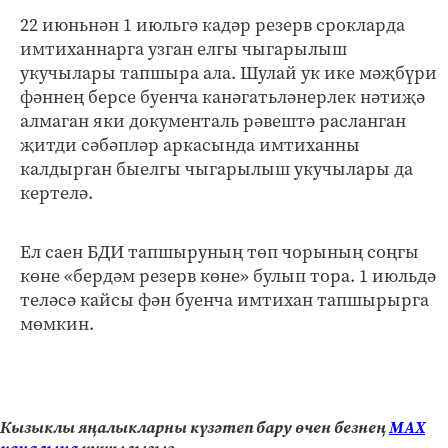
22 июньнән 1 июльгә кадәр резерв срокларда
имтиханнарга узган елгы чыгарылыш
укучылары тапшыра ала. Шулай ук ике мәҗбүри
фәннең берсе буенча канәгатьләнерлек нәтиҗә
алмаган яки документаль рәвештә расланган
җитди сәбәпләр аркасында имтиханны
калдырган быелгы чыгарылыш укучылары да
кертелә.
Ел саен БДИ тапшыруның төп чорының соңгы
көне «бердәм резерв көне» булып тора. 1 июльдә
теләсә кайсы фән буенча имтихан тапшырырга
мөмкин.
Кызыклы яңалыкларны күзәтеп бару өчен безнең
МАХ