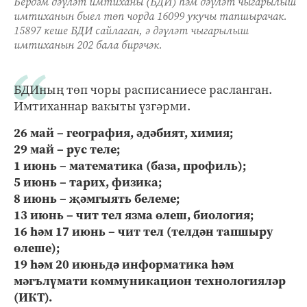
Бердәм дәүләт имтиханы (БДИ) һәм дәүләт чыгарылыш
имтиханын быел төп чорда 16099 укучы тапшырачак.
15897 кеше БДИ сайлаган, ә дәүләт чыгарылыш
имтиханын 202 бала бирәчәк.
БДИның төп чоры расписаниесе расланган.
Имтиханнар вакыты үзгәрми.
26 май – география, әдәбият, химия;
29 май – рус теле;
1 июнь – математика (база, профиль);
5 июнь – тарих, физика;
8 июнь – җәмгыять белеме;
13 июнь – чит тел язма өлеш, биология;
16 һәм 17 июнь – чит тел (телдән тапшыру
өлеше);
19 һәм 20 июньдә информатика һәм
мәгълүмати коммуникацион технологияләр
(ИКТ).