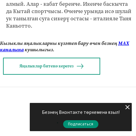
алмый. Алар - кабат беренче. Икенче баскычта
да Кытай спортчысы. Өченче урында исә шулай
ук танылган суга сикерү остасы - италияле Таня
Каньотто.
Кызыклы яңалыкларны күзәтеп бару өчен безнең
МАХ
каналына
кушылыгыз.
Яңалыклар битенә керегез
Безнең Вконтакте төркеменә языл!
Подписаться