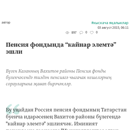
автор
#кыскача яңалыклар
03 август 2015, 06:11
0
0
897
Пенсия фондында “кайнар элемтә”
эшли
Бүген Казанның Вахитов районы Пенсия фонды
бүлекчәсендә тиздән пенсиягә чыгачак кешеләрнең
сорауларына җавап бирәчәкләр.
Бу уңайдан Россия пенсия фондының Татарстан
буенча идарәсенең Вахитов районы бүлегендә
"кайнар элемтә" эшлиячәк. Иминият