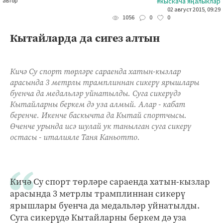
автор
#кыскача яңалыклар
02 август 2015, 09:29
0
0
1056
Кытайларда да сигез алтын
Кичә Су спорт төрләре сараенда хатын-кызлар
арасында 3 метрлы трамплиннан сикерү ярышлары
буенча да медальләр уйнатылды. Суга сикерүдә
Кытайларны беркем дә уза алмый. Алар - кабат
беренче. Икенче баскычта да Кытай спортчысы.
Өченче урында исә шулай ук танылган суга сикерү
остасы - италияле Таня Каньотто.
Кичә Су спорт төрләре сараенда хатын-кызлар
арасында 3 метрлы трамплиннан сикерү
ярышлары буенча да медальләр уйнатылды.
Суга сикерүдә Кытайларны беркем дә уза