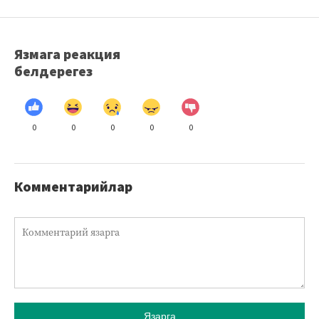
Язмага реакция
белдерегез
0
0
0
0
0
Комментарийлар
Язарга