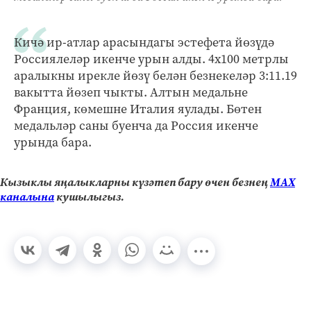
Кичә ир-атлар арасындагы эстефета йөзүдә
Россиялеләр икенче урын алды. 4х100 метрлы
аралыкны ирекле йөзү белән безнекеләр 3:11.19
вакытта йөзеп чыкты. Алтын медальне
Франция, көмешне Италия яулады. Бөтен
медальләр саны буенча да Россия икенче
урында бара.
Кызыклы яңалыкларны күзәтеп бару өчен безнең
МАХ
каналына
кушылыгыз.