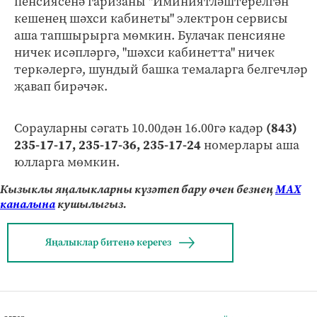
пенсиясенә гаризаны "Иминиятләштерелгән
кешенең шәхси кабинеты" электрон сервисы
аша тапшырырга мөмкин. Булачак пенсияне
ничек исәпләргә, "шәхси кабинетта" ничек
теркәлергә, шундый башка темаларга белгечләр
җавап бирәчәк.
Сорауларны сәгать 10.00дән 16.00гә кадәр
(843)
235-17-17, 235-17-36, 235-17-24
номерлары аша
юлларга мөмкин.
Кызыклы яңалыкларны күзәтеп бару өчен безнең
МАХ
каналына
кушылыгыз.
Яңалыклар битенә керегез