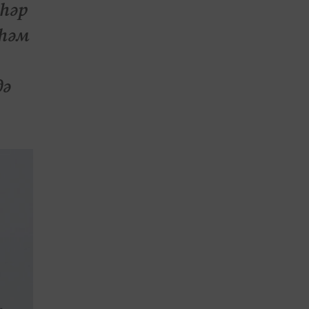
әһәр
 һәм
дә