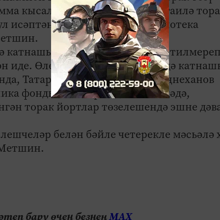
мма кысаларында, узган ел 1647 гаилә тор
 исәптән 1260 гаилә социаль ипотека
Метшин.
ә катнашып, фатир ала алмыйча тилмере
ән иде. Өлешле торак төзелешендә катнаш
нда, Татарстан Рәисе Рөстәм Миңнеханов
блика фонды оештырылды. Нәтиҗәдә,
нгән торак йортлар төзелешендә эшне дәв
өлешчеләр белән бәйле четерекле мәсьәлә 
 Метшин.
теп бару өчен безнең
МАХ