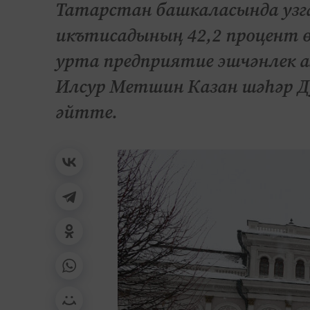
Татарстан башкаласында узга
икътисадының 42,2 процент ө
урта предприятие эшчәнлек а
Илсур Метшин Казан шәһәр Ду
әйтте.