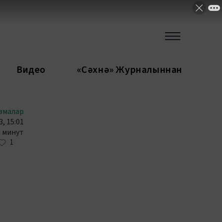
Видео
«Сәхнә» Журналыннан
змалар
, 15:01
3 минут
1