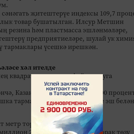
ум.
сәнәгать җитештерүе индексы 109,7 проц
умлык товар бушатылган. Илсур Метшин
ың резина һәм пластмасса эшләнмәләре,
ештерү предприятиеләре, шулай ук хими
ү тармаклары үсешкә ирешкән.
әләсе хәл ителде
мең квадрат метр торак файдалануга
чә, Казанда төзелеш тармагы 100 процен
ашка тармаклардагы 10-12 кешене эш белә
т метр торак төзеп, файдалануга
миллион 250 мең квадрат метр торак төзү