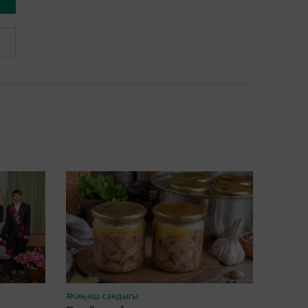
#Киңәш сандыгы
#Авыл