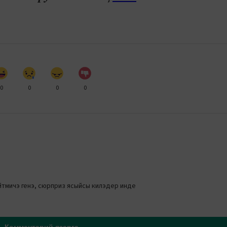
0
0
0
0
эйтмичэ генэ, сюрприз ясыйсы килэдер инде
Комментарий язарга