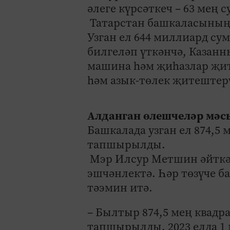
әлеге күрсәткеч – 63 мең с
Татарстан башкаласының 
Узган ел 644 миллиард с
билгеләп үткәнчә, Казанн
машина һәм җиһазлар җит
һәм азык-төлек җитештер
Алданган өлешчеләр мәсь
Башкалада узган ел 874,5 
тапшырылды.
Мэр Илсур Метшин әйткән
эшчәнлектә. Һәр төзүче б
тәэмин итә.
– Былтыр 874,5 мең квадра
тапшырылды. 2023 елда 1 