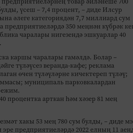
че предприятиеләрнең товар әйләнеше 700
лды, үсеш – 7,4 процент, – диде Илсур
на әлеге категориядән 7,7 миллиард сум
та предприятиеләрдә 350 меңнән күбрәк к
блика чаралары нигезендә эшкуарлар 40
.
ска каршы чаралары гамәлдә. Болар –
йге түләүсез веранда-кафе; реклама
аган өчен түләүләрне кичектереп түләү;
аммасы; муниципаль парковкалардан
режим.
0 процентка арткан һәм хәзер 81 мең
хезмәт хакы 53 мең 780 сум булды, – диде м
 эре предприятиеләрдә 2022 елның 11 аен