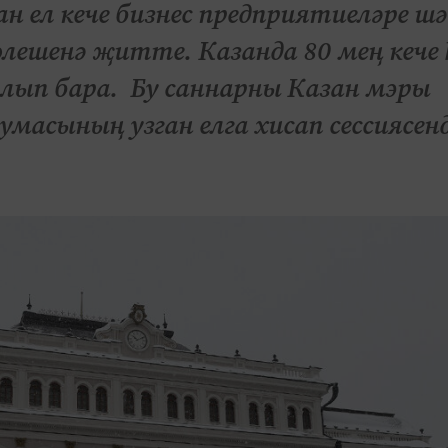
н ел кече бизнес предприятиеләре ш
лешенә җитте. Казанда 80 мең кече
лып бара. Бу саннарны Казан мэры
масының узган елга хисап сессиясен