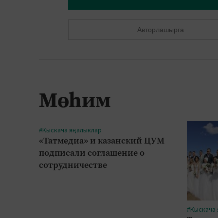
Авторлашырга
Мөһим
#Кыскача яңалыклар
«Татмедиа» и казанский ЦУМ
подписали соглашение о
сотрудничестве
#Кыскача