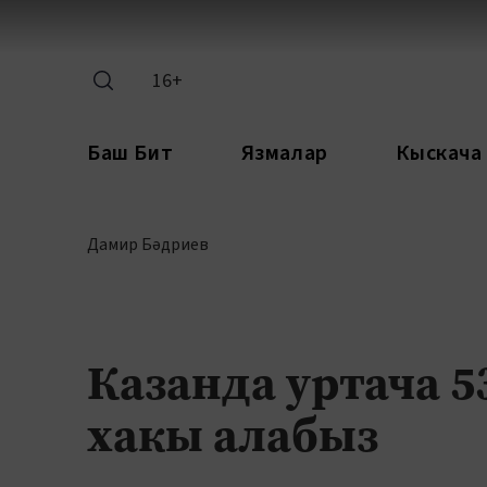
16+
Баш Бит
Язмалар
Кыскача
Дамир Бәдриев
Казанда уртача 5
хакы алабыз