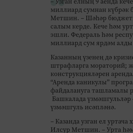
– Узган елның 9 аенда ке
миллиард сумнан күбрәк бу
Метшин. – Шәһәр бюджеты
салым керде. Кече һәм ур
эшли. Федераль һәм респу
миллиард сум ярдәм алды
Казанның үзенең дә кризи
штрафларга мораторий; җә
конструкцияләрен арендал
“Аренда каникулы” прогр
файдалануга ташламалы 
Башкалада үзмәшгульләр 4
үзмәшгуль исәпләнә.
– Казанда узган ел уртача 
Илсур Метшин. – Урта һәм