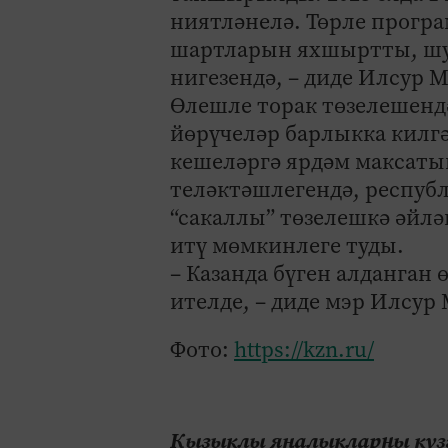
ниятләнелә. Төрле програ
шартларын яхшыртты, шул
нигезендә, – диде Илсур 
Өлешле торак төзелешенд
йөрүчеләр барлыкка килг
кешеләргә ярдәм максаты
теләктәшлегендә, респу
“сакаллы” төзелешкә әйлә
итү мөмкинлеге туды.
– Казанда бүген алданган 
ителде, – диде мэр Илсур
Фото:
https://kzn.ru/
Кызыклы яңалыкларны күзә