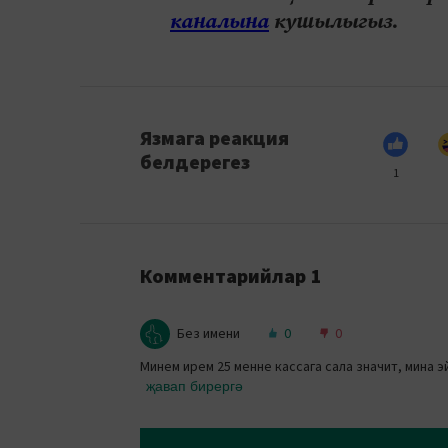
каналына
кушылыгыз.
Язмага реакция
белдерегез
1
Комментарийлар
1
Без имени
0
0
Минем ирем 25 менне кассага сала значит, мина 
җавап бирергә