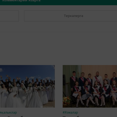
Теркәлергә
 яңалыклар
#Язмалар