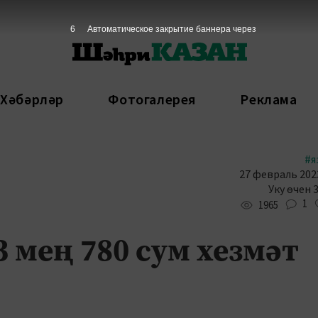
5
Автоматическое закрытие баннера через
 Хәбәрләр
Фотогалерея
Реклама
#я
27 февраль 2023
Уку өчен 
1
1965
3 мең 780 сум хезмәт