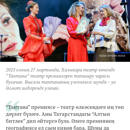
2023 елның 27 мартында, Халыкара театр көнендә
“Тантана” театр премияләрен тапшыру чарасы
булачак. Быелгы тантананың үзенчәлеге шунда – ул
Әлмәт шәһәрендә узачак.
“Тантана” премиясе – театр өлкәсендәге иң төп
дәүләт бүләге. Аны Татарстандагы “Алтын
битлек” дип әйтергә була. Әлеге премиянең
географиясе ел саен киңәя бара. Шуны да