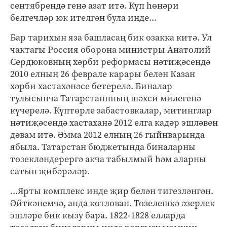
сентябрендә генә азат итә. Күп һөнәри
белгечләр юк ителгән була инде...
Бар тарихын яза башласаң бик озакка китә. Ул
чактагы Россия оборона министры Анатолий
Сердюковның хәрби реформасы нәтиҗәсендә
2010 елның 26 феврале карары белән Казан
хәрби хастахәнәсе бетерелә. Биналар
тулысынча Татарстаннның шәхси милегенә
күчерелә. Күптөрле забастовкалар, митинглар
нәтиҗәсендә хастаханә 2012 елга кадәр эшләвен
дәвам итә. Әмма 2012 елның 26 гыйнварында
ябыла. Татарстан бюджетында биналарны
төзекләндерергә акча табылмый һәм аларны
сатып җибәрәләр.
...Ярты комплекс инде җир белән тигезләнгән.
Әйткәнемчә, анда котлован. Төзелешкә әзерлек
эшләре бик кызу бара. 1822-1828 елларда