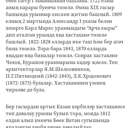
бөек Петр I заманыннан башлана. 1722 елны
аның карары буенча төзелә. Әмма XIX гасыр
башында урыннар кискен җитми башлый. 1809
елның 2 мартында Александр I указы белән
хәзерге Карл Маркс урамындагы “Арча кыры”
дип аталган урында яңа хастаханә төзелә
башлый. 1822-1828 елларда ике таш һәм бер агач
бина төзелә. Тора-бара 1843, 1870 елларда
яңадан-яңа биналар төзелә. Соңрак хастахәнә
Чехов, Курашов урамнарына кадәр җәелә. Төп
архитекторлар Я.М.Шелковников,
П.Г.Пятницкий (1842-1843), Л.К.Хрщонович
(1872-1873) булалар. Хастаханәнен үзенең
чиркәве дә була.
Бер гасырдан артык Казан хәрбиләр хастаханәсе
төп дәвалау урыны булып тора, монда 1812
елдан алып икенче Бөек Ватан сугышында
яраланган хәрбиләрне дәвалыйлар.