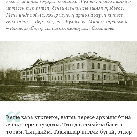
кызыгып йөргән җиргә якынаям. Шулчак, тыныч шимбә
иртәсен тетрәтеп, бензин пычкысы эшләп җибәрде.
Менә инде койма, хәзер шуның артына кереп китәсе
генә калды... Бер, ике, өч... Булды бу. Минем каршымда
– Казан хәрбиләр хастаханәсенең иске биналары.
Кеше кара күргәнче, ватык тәрәзә аркылы бина
эченә кереп чумдым. Тын да алмыйча басып
торам. Тыңлыйм. Тавышлар килми бугай, этләр