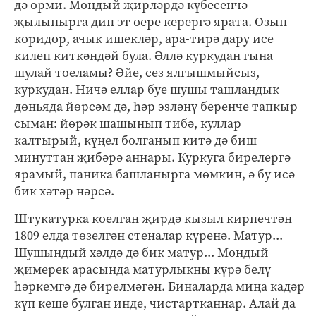
дә өрми. Мондый җирләрдә күбесенчә
җылынырга дип эт өере керергә ярата. Озын
коридор, ачык ишекләр, ара-тирә дару исе
килеп киткәндәй була. Әллә куркудан гына
шулай тоеламы? Әйе, сез ялгышмыйсыз,
куркудан. Ничә еллар буе шушы ташландык
дөньяда йөрсәм дә, һәр эзләнү беренче тапкыр
сыман: йөрәк шашынып тибә, куллар
калтырый, күңел болганып китә дә биш
минуттан җибәрә аннары. Куркуга бирелергә
ярамый, паника башланырга мөмкин, ә бу исә
бик хәтәр нәрсә.
Штукатурка коелган җирдә кызыл кирпечтән
1809 елда төзелгән стеналар күренә. Матур...
Шушындый хәлдә дә бик матур... Мондый
җимерек арасында матурлыкны күрә белү
һәркемгә дә бирелмәгән. Биналарда миңа кадәр
күп кеше булган инде, чистартканнар. Алай да