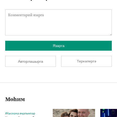
Язарга
Теркәлергә
Авторлашырга
Мөһим
#Кыскача яңалыклар