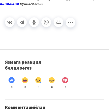
каналына
кушылыгыз.
Язмага реакция
белдерегез
0
0
0
0
0
Комментарийлар