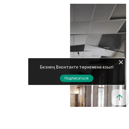
Безнең Вконтакте төркеменә языл!
Подписаться