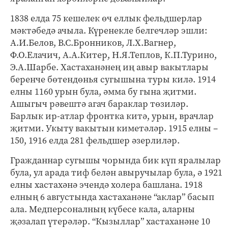
1838 елда 75 кешелек өч еллык фельдшерлар
мәктәбедә ачыла. Күренекле белгечләр эшли:
А.И.Белов, В.С.Бронников, Л.Х.Вагнер,
Ф.О.Елачич, А.А.Китер, Н.Я.Теплов, К.П.Турино,
Э.А.Шарбе. Хастаханәнең иң авыр вакытлары
беренче бөтендөнья сугышына туры килә. 1914
елны 1160 урын була, әмма бу гына җитми.
Ашыгыч рәвештә агач бараклар төзиләр.
Барлык ир-атлар фронтка китә, урын, врачлар
җитми. Укыту вакытын киметәләр. 1915 елны –
150, 1916 елда 281 фельдшер әзерлиләр.
Гражданнар сугышы чорында бик күп яралылар
була, ул арада тиф белән авыручылар була, ә 1921
елны хастахәнә эчендә холера башлана. 1918
елның 6 августында хастаханәне “аклар” басып
ала. Медперсоналның күбесе кала, аларны
җәзалап үтерәләр. “Кызыллар” хастаханәне 10