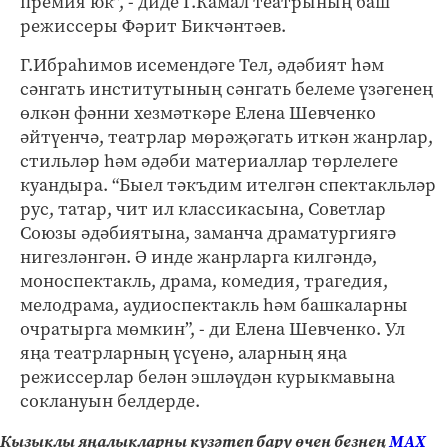
премия юк”, - диде Г.Камал театрының баш
режиссеры Фәрит Бикчәнтәев.
Г.Ибраһимов исемендәге Тел, әдәбият һәм
сәнгать институтының сәнгать белеме үзәгенең
өлкән фәнни хезмәткәре Елена Шевченко
әйтүенчә, театрлар мөрәҗәгать иткән жанрлар,
стильләр һәм әдәби материаллар төрлелеге
куандыра. “Быел тәкъдим ителгән спектакльләр
рус, татар, чит ил классикасына, Советлар
Союзы әдәбиятына, заманча драматургиягә
нигезләнгән. Ә инде жанрларга килгәндә,
моноспектакль, драма, комедия, трагедия,
мелодрама, аудиоспектакль һәм башкаларны
очратырга мөмкин”, - ди Елена Шевченко. Ул
яңа театрларның үсүенә, аларның яңа
режиссерлар белән эшләүдән курыкмавына
соклануын белдерде.
Кызыклы яңалыкларны күзәтеп бару өчен безнең
МАХ