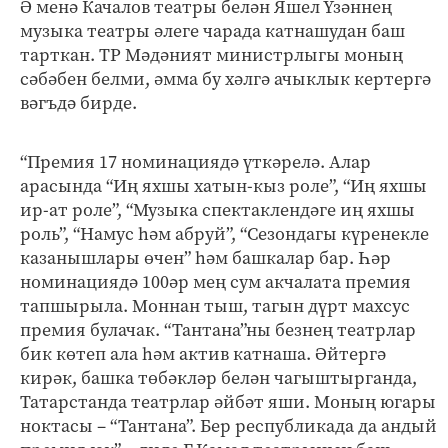
Ә менә Качалов театры белән Яшел Үзәннең
музыка театры әлеге чарада катнашудан баш
тарткан. ТР Мәдәният министрлыгы моның
сәбәбен белми, әмма бу хәлгә ачыклык кертергә
вәгъдә бирде.
“Премия 17 номинациядә үткәрелә. Алар
арасында “Иң яхшы хатын-кыз роле”, “Иң яхшы
ир-ат роле”, “Музыка спектаклендәге иң яхшы
роль”, “Намус һәм абруй”, “Сезондагы күренекле
казанышлары өчен” һәм башкалар бар. Һәр
номинациядә 100әр мең сум акчалата премия
тапшырыла. Моннан тыш, тагын дүрт махсус
премия булачак. “Тантана”ны безнең театрлар
бик көтеп ала һәм актив катнаша. Әйтергә
кирәк, башка төбәкләр белән чагыштырганда,
Татарстанда театрлар әйбәт яши. Моның югары
ноктасы – “Тантана”. Бер республикада да андый