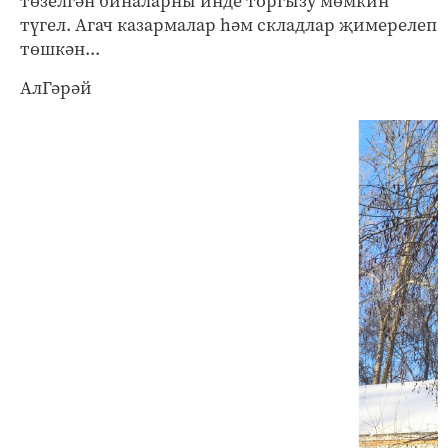
төзелгән биналарны инде торгызу мөмкин
түгел. Агач казармалар һәм складлар җимерелеп
төшкән...
АлГәрәй