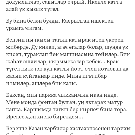
документлар, савытлар очрый. Икенче катта
алай ук кызык түгел.
Бу бина белән булды. Каерылган ишектән
урамга чыгам.
Бензин пычкысы тагын катырак итеп үкереп
җибәрде. Ду килеп, агач егалар болар, шунда ук
кисеп, тураклап йөк машинасына төйиләр. Бик
җәһәт эшлиләр, кырмыскалар кебек... Ерак
түгел киләчәк күп катлы йорт өчен котлован да
казып куйганнар инде. Миңа игътибар
итмиләр, эшләре бик каты.
Баксаң, мин паркка чыкканмын икән инде.
Менә монда фонтан булган, уң яктарак матур
капка. Каршымда тагын бер кирпеч бина тора.
Ирексездән хискә бирелдем…
Беренче Казан хәрбиләр хастахәнәсенен тарихы