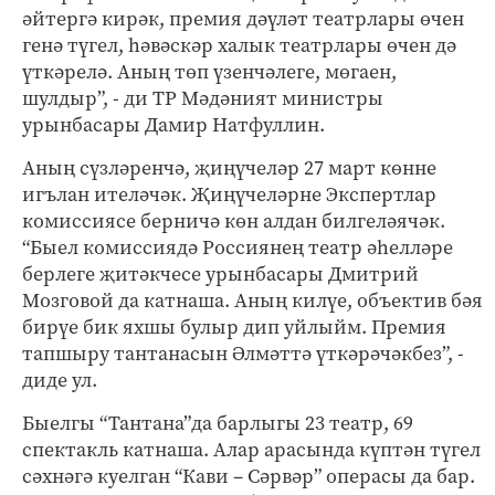
әйтергә кирәк, премия дәүләт театрлары өчен
генә түгел, һәвәскәр халык театрлары өчен дә
үткәрелә. Аның төп үзенчәлеге, мөгаен,
шулдыр”, - ди ТР Мәдәният министры
урынбасары Дамир Натфуллин.
Аның сүзләренчә, җиңүчеләр 27 март көнне
игълан ителәчәк. Җиңүчеләрне Экспертлар
комиссиясе берничә көн алдан билгеләячәк.
“Быел комиссиядә Россиянең театр әһелләре
берлеге җитәкчесе урынбасары Дмитрий
Мозговой да катнаша. Аның килүе, объектив бәя
бирүе бик яхшы булыр дип уйлыйм. Премия
тапшыру тантанасын Әлмәттә үткәрәчәкбез”, -
диде ул.
Быелгы “Тантана”да барлыгы 23 театр, 69
спектакль катнаша. Алар арасында күптән түгел
сәхнәгә куелган “Кави – Сәрвәр” операсы да бар.