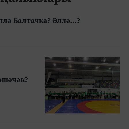
лә Балтачка? Әллә...?
әшәчәк?