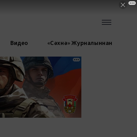
Видео
«Сәхнә» Журналыннан