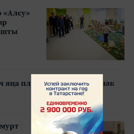
 «Алсу»
ар
ашты
өч яңа пляж барлыкка киләчәк
дмурт