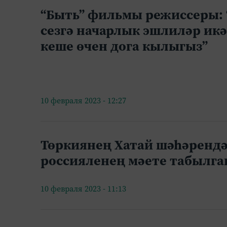
“Быть” фильмы режиссеры: 
сезгә начарлык эшлиләр икә
кеше өчен дога кылыгыз”
10 февраля 2023 - 12:27
Төркиянең Хатай шәһәрендә
россияленең мәете табылга
10 февраля 2023 - 11:13