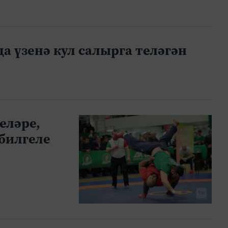
 үзенә кул салырга теләгән
еләре,
билгеле