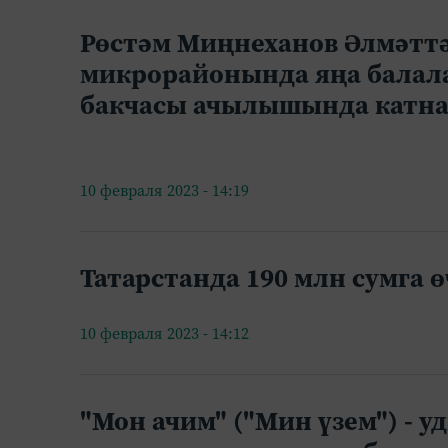
Рөстәм Миңнеханов Әлмәттә
микрорайонында яңа балал
бакчасы ачылышында катн
10 февраля 2023 - 14:19
Татарстанда 190 млн сумга 
10 февраля 2023 - 14:12
"Мон ачим" ("Мин үзем") - у