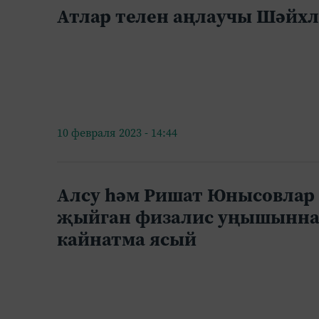
Атлар телен аңлаучы Шәйх
10 февраля 2023 - 14:44
Алсу һәм Ришат Юнысовлар 
җыйган физалис уңышынна
кайнатма ясый