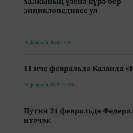
халкының үзенә күрә бер
энциклопедиясе ул
10 февраля 2023 - 14:04
11 нче февральдә Казанда «
10 февраля 2023 - 13:58
Путин 21 февральдә Федер
итәчәк