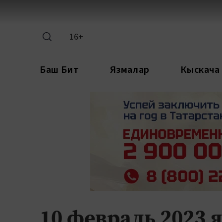
16+
Баш Бит
Язмалар
Кыскача
10 февраль 2023