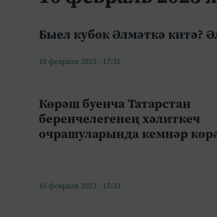
Быел кубок Әлмәткә китә? Әл
10 февраля 2023 - 17:31
Көрәш буенча Татарстан
беренчелегенең хәлиткеч
очрашуларында кемнәр көр
10 февраля 2023 - 15:33