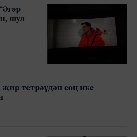
“Әгәр
н, шул
 җир тетрәүдән соң ике
н