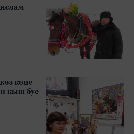
лислам
көз көне
н кыш буе