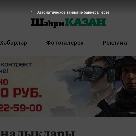
6
Автоматическое закрытие баннера через
 Хәбәрләр
Фотогалерея
Реклама
 яңалыклары