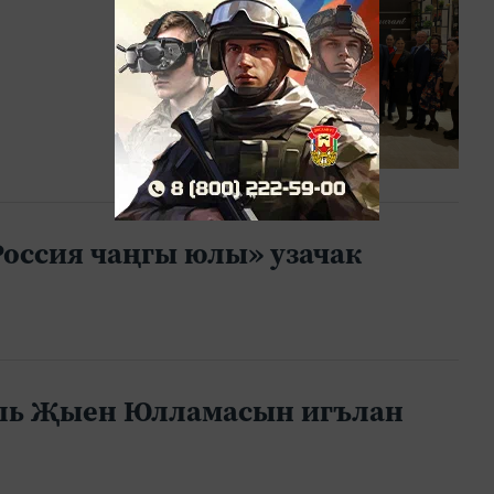
Россия чаңгы юлы» узачак
аль Җыен Юлламасын игълан