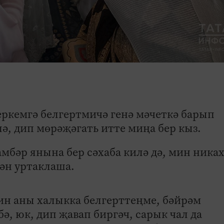
еркемгә белгертмичә генә мәчеткә барып
, дип мөрәҗәгать итте миңа бер кыз.
мбәр янына бер сәхаба килә дә, мин ника
ән уртаклаша.
ин аны халыкка белгерттеңме, бәйрәм
ә, юк, дип җавап биргәч, сарык чал да