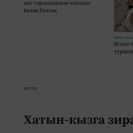
кат тәрәзәсеннән егылып
һәлак булган
#Шоу-биз
Илназ 
турынд
автор
Хатын-кызга зир