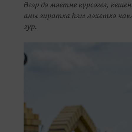
Әгәр дә мәетне күрсәгез, кеше
аны зиратка һәм ләхеткә ча
зур.