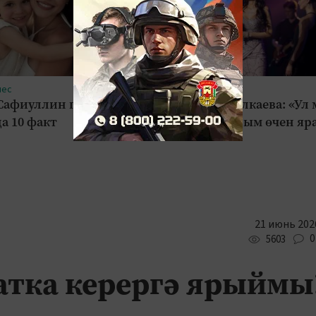
нес
#Шоу-бизнес
Сафиуллин гаиләсе
Зәринә Асылкаева: «Ул
а 10 факт
кеше булганым өчен яр
21 июнь 2026
0
5603
атка керергә ярыймы