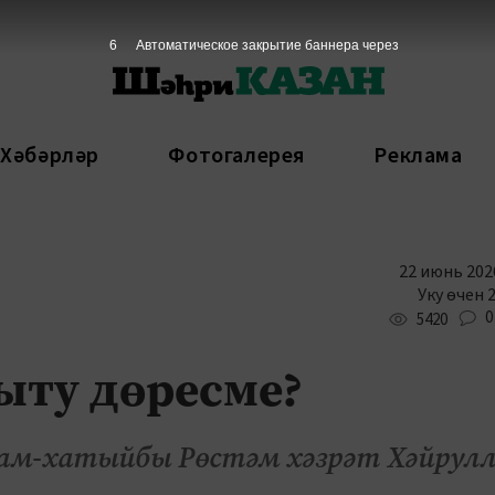
4
Автоматическое закрытие баннера через
 Хәбәрләр
Фотогалерея
Реклама
22 июнь 2026
Уку өчен 
0
5420
ыту дөресме?
имам-хатыйбы Рөстәм хәзрәт Хәйрул