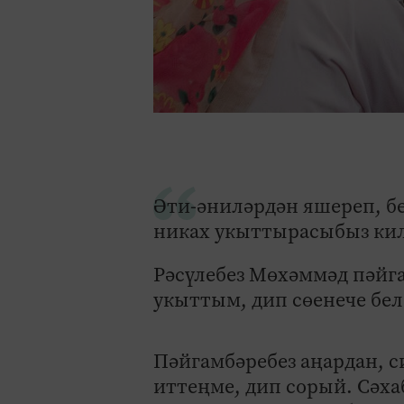
Әти-әниләрдән яшереп, б
никах укыттырасыбыз килә
Рәсүлебез Мөхәммәд пәйга
укыттым, дип сөенече бел
Пәйгамбәребез аңардан, с
иттеңме, дип сорый. Сәхаб