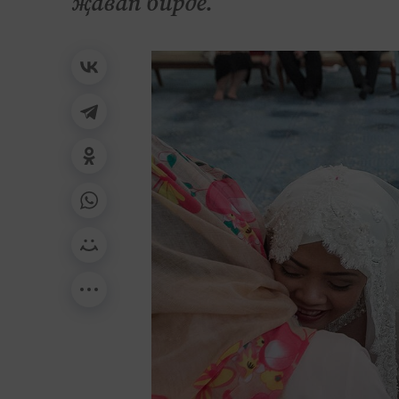
җавап бирде.