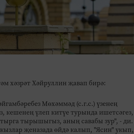
әм хәзрәт Хәйруллин җавап бирә:
әйгамбәребез Мөхәммәд (с.г.с.) үзенең
ез, кешенең үлеп китүе турында ишетсәгез,
тырга тырышыгыз, аның савабы зур", - ди.
-кызлар җеназада өйдә калып, "Ясин" укып,