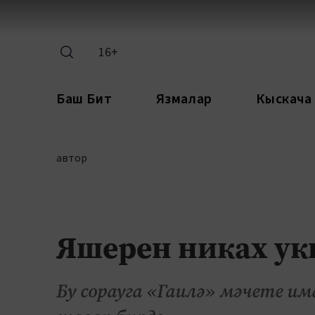
16+
Баш Бит
Язмалар
Кыскача
автор
Яшерен никах ук
Бу сорауга «Гаилә» мәчете 