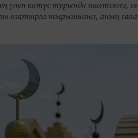
нең үлеп китүе турында ишетсәгез, се
клы озатырга тырышыгыз, аның сав