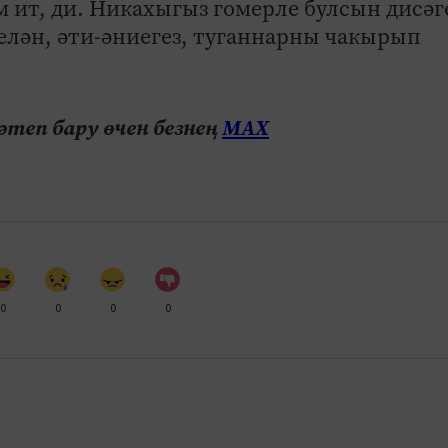
 ит, ди. Никахыгыз гомерле булсын дисәг
лән, әти-әниегез, туганнарны чакырып
теп бару өчен безнең
МАХ
0
0
0
0