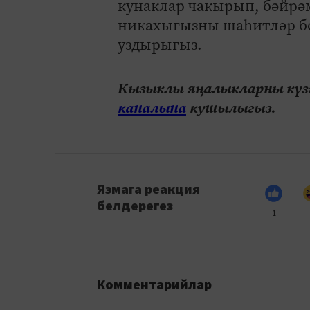
кунаклар чакырып, бәйрәм
никахыгызны шаһитләр бе
уздырыгыз.
Кызыклы яңалыкларны күзә
каналына
кушылыгыз.
Язмага реакция
белдерегез
1
Комментарийлар