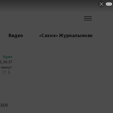
Видео
«Сәхнә» Журналыннан
#дин
, 06:37
2 минут
1
лин