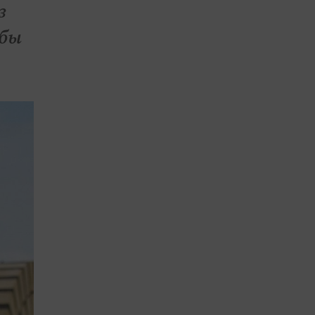
з
абы