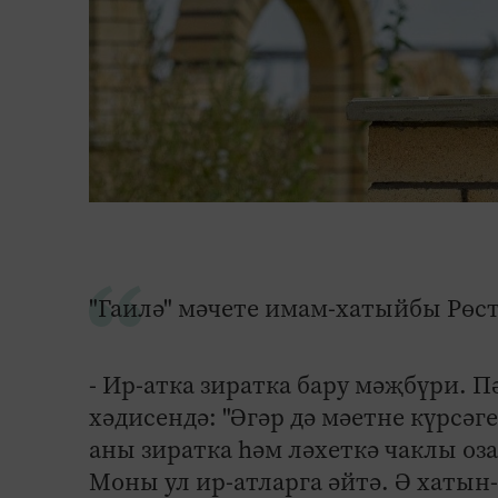
"Гаилә" мәчете имам-хатыйбы Рөст
- Ир-атка зиратка бару мәҗбүри. П
хәдисендә: "Әгәр дә мәетне күрсәг
аны зиратка һәм ләхеткә чаклы оза
Моны ул ир-атларга әйтә. Ә хатын