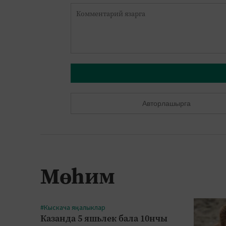
Авторлашырга
Мөһим
#Кыскача яңалыклар
Казанда 5 яшьлек бала 10нчы