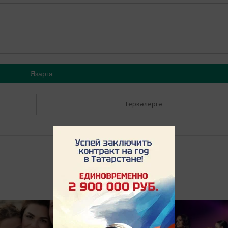
Язарга
Теркәлергә