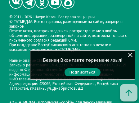
© 2011 - 2026. Шахри Казан. Все права защищены.
© ТАТМЕДИА. Все материалы, размещенные на сайте, защищены
законом.
Перепечатка, воспроизведение и распространение в любом
объеме информации, размещенной на сайте, возможна только с
письменного согласия редакций СМИ.
При поддержке Республиканского агентства по печати и
массовым коммуникациям «ТАТМЕДИА».
Безнең Вконтакте төркеменә языл!
Наименование СМИ: Шахри Казан (Город Казань)
Запись о регистрации СМИ, дата: ЭЛ № ФС 77 - 90219 от 07.10.2025
выдано Федеральной службой по надзору в сфере связи,
Подписаться
информационных технологий и массовых коммуникаций
ФИО главного редактора: и.о. Васильева Эльза Рафаиловна
Адрес редакции: 420066, Российская Федерация, Республика
Татарстан, г.Казань, ул.Декабристов, д.2
АО «ТАТМЕДИА» использует «cookie»
для персонализации
сервисов и удобства пользователей сайтом. Использование
«cookie» можно отменить в настройках браузера.
Политика конфиденциальности
Телефон редакции:
(843) 222-05-41, 8 (917) 851-69-62
Почта филиала для сообщений о фактах коррупции: shahri-