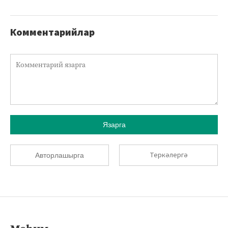
Комментарийлар
Язарга
Теркәлергә
Авторлашырга