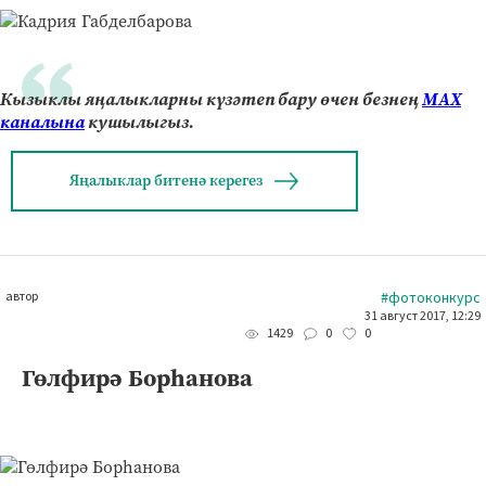
Кызыклы яңалыкларны күзәтеп бару өчен безнең
МАХ
каналына
кушылыгыз.
Яңалыклар битенә керегез
автор
#фотоконкурс
31 август 2017, 12:29
0
0
1429
Гөлфирә Борһанова