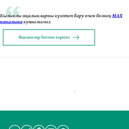
Кызыклы яңалыкларны күзәтеп бару өчен безнең
МАХ
каналына
кушылыгыз.
Яңалыклар битенә керегез