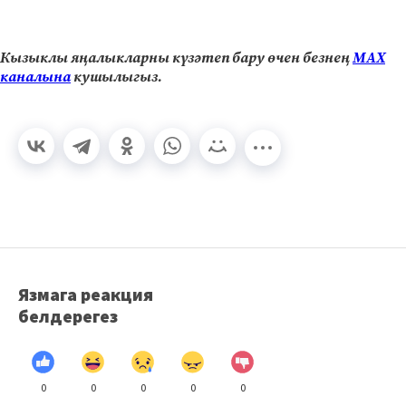
Кызыклы яңалыкларны күзәтеп бару өчен безнең
МАХ
каналына
кушылыгыз.
Язмага реакция
белдерегез
0
0
0
0
0