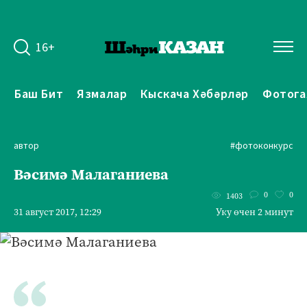
16+
Баш Бит
Язмалар
Кыскача Хәбәрләр
Фотога
автор
#фотоконкурс
Вәсимә Малаганиева
0
0
1403
31 август 2017, 12:29
Уку өчен 2 минут