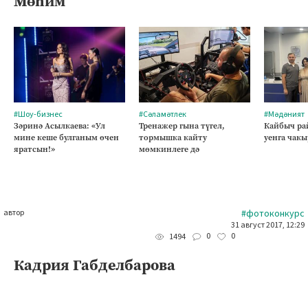
Мөһим
#Шоу-бизнес
#Сәламәтлек
#Мәдәният
Зәринә Асылкаева: «Ул
Тренажер гына түгел,
Кайбыч ра
мине кеше булганым өчен
тормышка кайту
уенга чакы
яратсын!»
мөмкинлеге дә
автор
#фотоконкурс
31 август 2017, 12:29
0
0
1494
Кадрия Габделбарова