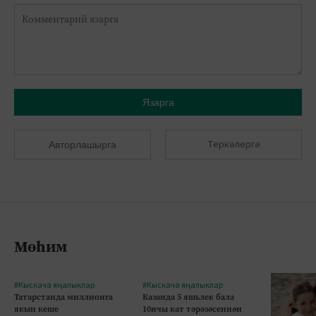
Язарга
Теркәлергә
Авторлашырга
Мөһим
#Кыскача яңалыклар
#Кыскача яңалыклар
Татарстанда миллионга
Казанда 5 яшьлек бала
якын кеше
10нчы кат тәрәзәсеннән