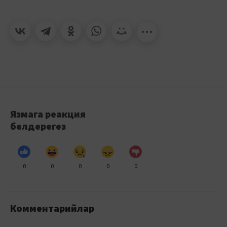
Язмага реакция
белдерегез
0
0
0
0
0
Комментарийлар