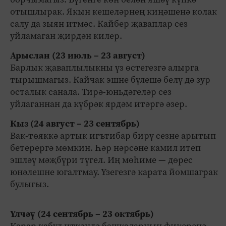
отышлырак. Якын кешеләрнең киңәшенә колак
салу да зыян итмәс. Кайбер җаваплар сез
уйламаган җирдән килер.
Арыслан (23 июль – 23 август)
Барлык җаваплылыкны үз өстегезгә алырга
тырышмагыз. Кайчак эшне бүлешә белү дә зур
осталык санала. Тирә-юньдәгеләр сез
уйлаганнан да күбрәк ярдәм итәргә әзер.
Кыз (24 август – 23 сентябрь)
Вак-төяккә артык игътибар бирү сезне арытып
бетерергә мөмкин. Һәр нәрсәне камил итеп
эшләү мәҗбүри түгел. Иң мөһиме — дөрес
юнәлешне югалтмау. Үзегезгә карата йомшаграк
булыгыз.
Үлчәү (24 сентябрь – 23 октябрь)