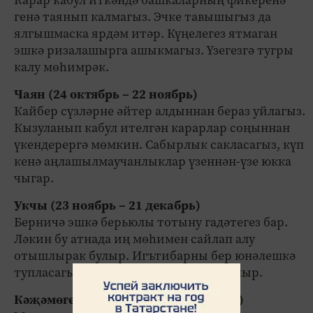
Карар кабул иткәндә башкаларның фикеренә
генә таянып калмагыз. Эчке тавышыгыз да
ялгышмаска ярдәм итәр. Күңелегез ятмаган
эшкә ризалашырга ашыкмагыз. Үзегезгә тугры
калу мөһимрәк.
Чаян (24 октябрь – 22 ноябрь)
Кайбер сүзләрне әйтер алдыннан бераз уйлагыз.
Кызуланып кабул ителгән карарлар соңыннан
үкендерергә мөмкин. Сабырлык сакласагыз, күп
кенә аңлашылмаучанлыклар үзеннән-үзе юкка
чыгар.
Укчы (23 ноябрь – 21 декабрь)
Берничә эшкә берьюлы тотыну гадәтегез бар.
Ләкин бу атнада иң мөһимен сайлап алу
отышлырак булыр. Игътибарны бер юнәлешкә
тупласагыз, нәтиҗәсе дә яхшырак булыр.
Кәҗәмөгез (22 декабрь – 20 гыйнвар)