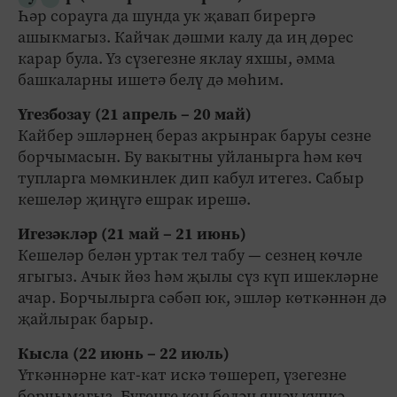
Һәр сорауга да шунда ук җавап бирергә
ашыкмагыз. Кайчак дәшми калу да иң дөрес
карар була. Үз сүзегезне яклау яхшы, әмма
башкаларны ишетә белү дә мөһим.
Үгезбозау (21 апрель – 20 май)
Кайбер эшләрнең бераз акрынрак баруы сезне
борчымасын. Бу вакытны уйланырга һәм көч
тупларга мөмкинлек дип кабул итегез. Сабыр
кешеләр җиңүгә ешрак ирешә.
Игезәкләр (21 май – 21 июнь)
Кешеләр белән уртак тел табу — сезнең көчле
ягыгыз. Ачык йөз һәм җылы сүз күп ишекләрне
ачар. Борчылырга сәбәп юк, эшләр көткәннән дә
җайлырак барыр.
Кысла (22 июнь – 22 июль)
Үткәннәрне кат-кат искә төшереп, үзегезне
борчымагыз. Бүгенге көн белән яшәү күпкә