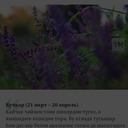
Кучкар (21 март – 20 апрель)
Кайчак чәйнең тәме шикәрдән түгел, ә
янәшәдәге кешедән тора. Бу атнада туганнар
һәм дуслар белән араларны тагын да ныгытырга