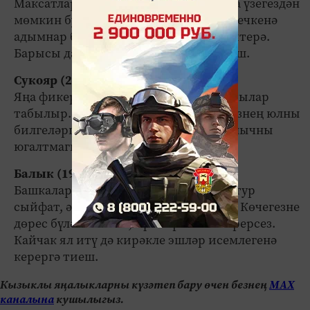
Максатларыгыз зур булуы яхшы, әмма үзегездән
мөмкин булмаганны таләп итмәгез. Кечкенә
адымнар белән бару да зур уңышка китерә.
Барысы да үз вакытында булырга тиеш.
Сукояр (21 гыйнвар – 18 февраль)
Яңа фикерләрегезгә шикләнеп караучылар
табылыр. Әмма һәркемнең фикере сезнең юлны
билгеләргә тиеш түгел. Үзегезгә ышанычны
югалтмагыз.
Балык (19 февраль – 20 март)
Башкалар турында кайгыртуыгыз матур
сыйфат, әмма үзегезне дә онытмагыз. Көчегезне
дөрес бүлә белсәгез, күп нәрсәгә өлгерерсез.
Кайчак ял итү дә кирәкле эшләр исемлегенә
керергә тиеш.
Кызыклы яңалыкларны күзәтеп бару өчен безнең
МАХ
каналына
кушылыгыз.