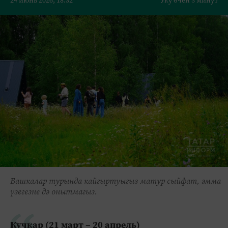
24 июнь 2026, 18:32
Уку өчен 3 минут
Башкалар турында кайгыртуыгыз матур сыйфат, әмма
үзегезне дә онытмагыз.
Кучкар (21 март – 20 апрель)