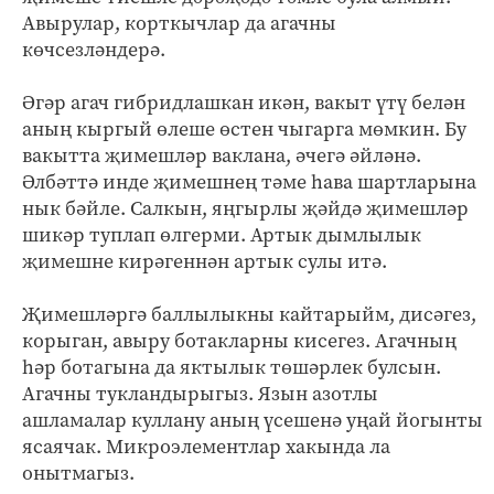
Авырулар, корткычлар да агачны
көчсезләндерә.
Әгәр агач гибридлашкан икән, вакыт үтү белән
аның кыргый өлеше өстен чыгарга мөмкин. Бу
вакытта җимешләр ваклана, әчегә әйләнә.
Әлбәттә инде җимешнең тәме һава шартларына
нык бәйле. Салкын, яңгырлы җәйдә җимешләр
шикәр туплап өлгерми. Артык дымлылык
җимешне кирәгеннән артык сулы итә.
Җимешләргә баллылыкны кайтарыйм, дисәгез,
корыган, авыру ботакларны кисегез. Агачның
һәр ботагына да яктылык төшәрлек булсын.
Агачны тукландырыгыз. Язын азотлы
ашламалар куллану аның үсешенә уңай йогынты
ясаячак. Микроэлементлар хакында ла
онытмагыз.