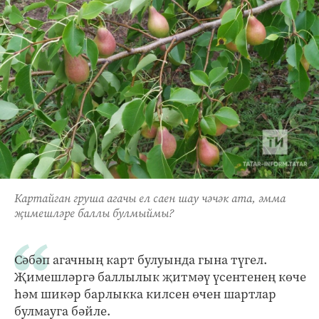
Картайган груша агачы ел саен шау чәчәк ата, әмма
җимешләре баллы булмыймы?
Сәбәп агачның карт булуында гына түгел.
Җимешләргә баллылык җитмәү үсентенең көче
һәм шикәр барлыкка килсен өчен шартлар
булмауга бәйле.