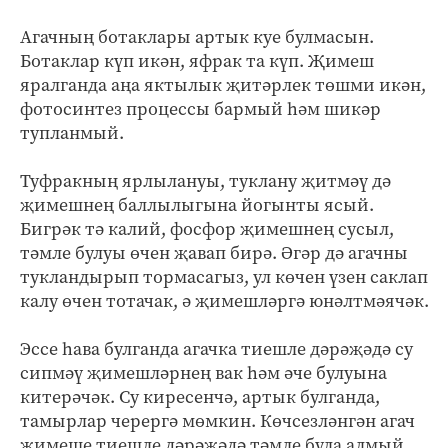
Агачның ботаклары артык куе булмасын.
Ботаклар күп икән, яфрак та күп. Җимеш
яралганда аңа яктылык җитәрлек төшми икән,
фотосинтез процессы бармый һәм шикәр
тупланмый.
Туфракның ярлылануы, туклану җитмәү дә
җимешнең баллылыгына йогынты ясый.
Бигрәк тә калий, фосфор җимешнең сусыл,
тәмле булуы өчен җавап бирә. Әгәр дә агачны
тукландырып тормасагыз, ул көчен үзен саклап
калу өчен тотачак, ә җимешләргә юнәлтмәячәк.
Эссе һава булганда агачка тиешле дәрәҗәдә су
сипмәү җимешләрнең вак һәм әче булуына
китерәчәк. Су киресенчә, артык булганда,
тамырлар черергә мөмкин. Көчсезләнгән агач
җимеше тиешле дәрәҗәдә тәмле була алмый.