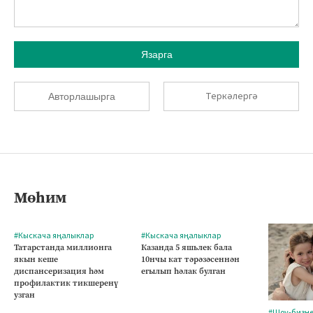
Язарга
Теркәлергә
Авторлашырга
Мөһим
#Кыскача яңалыклар
#Кыскача яңалыклар
Татарстанда миллионга
Казанда 5 яшьлек бала
якын кеше
10нчы кат тәрәзәсеннән
диспансеризация һәм
егылып һәлак булган
профилактик тикшеренү
узган
#Шоу-бизн