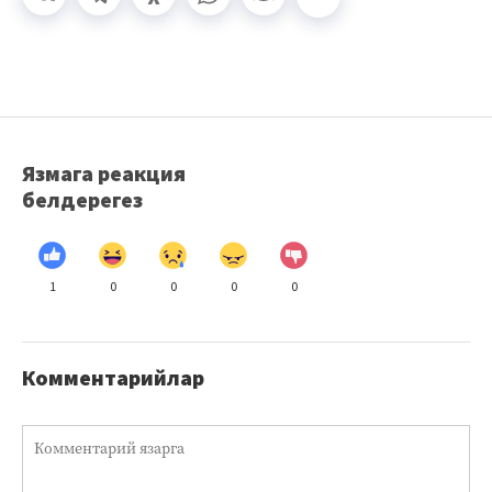
Язмага реакция
белдерегез
1
0
0
0
0
Комментарийлар