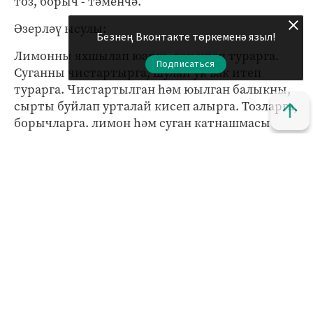
тоз, борыч - тәменчә.
Әзерләү ысулы:
Безнең Вконтакте төркеменә языл!
Лимонны яхшылап юарга, вак итеп турарга.
Подписаться
Суганны чистартырга, шулай ук вак итеп
турарга. Чистартылган һәм юылган балыкны,
сырты буйлап урталай кисеп алырга. Тозларга,
борычларга. лимон һәм суган катнашмасы
белән сылап чыгарга.
1 сәгатькә маринадлап калдырырга (никадәр
озак торса, шулкадәр яхшырак). Шашлык
пешерү өчен махсус рәшәткәне үсемлек мае
белән майларга (әзерләү вакытында балык
ябышмасын өчен). Тимер рәшәткә өстенә
балыкны тезәргә. Ут өстендә әзерләргә.
Икенче ысул өчен кирәк булачак ингредиентлар: