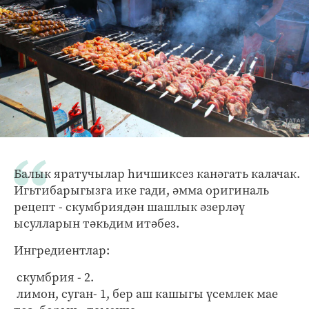
Балык яратучылар һичшиксез канәгать калачак.
Игьтибарыгызга ике гади, әмма оригиналь
рецепт - скумбриядән шашлык әзерләү
ысулларын тәкьдим итәбез.
Ингредиентлар:
скумбрия - 2.
лимон, суган- 1, бер аш кашыгы үсемлек мае