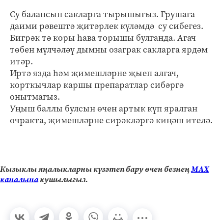
Су балансын сакларга тырышыгыз. Грушага
даими рәвештә җитәрлек күләмдә су сибегез.
Бигрәк тә коры һава торышы булганда. Агач
төбен мүлчәләү дымны озаграк сакларга ярдәм
итәр.
Иртә язда һәм җимешләрне җыеп алгач,
корткычлар каршы препаратлар сибәргә
онытмагыз.
Уңыш баллы булсын өчен артык күп яралган
очракта, җимешләрне сирәкләргә киңәш ителә.
Кызыклы яңалыкларны күзәтеп бару өчен безнең
МАХ
каналына
кушылыгыз.