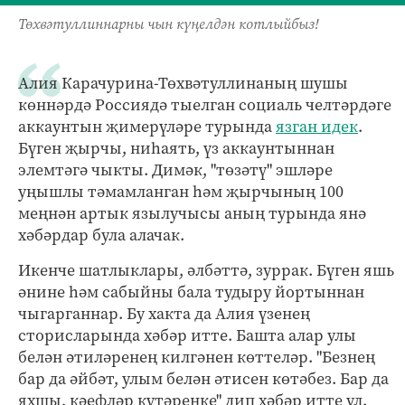
Төхвәтуллиннарны чын күңелдән котлыйбыз!
Алия Карачурина-Төхвәтуллинаның шушы
көннәрдә Россиядә тыелган социаль челтәрдәге
аккаунтын җимерүләре турында
язган идек
.
Бүген җырчы, ниһаять, үз аккаунтыннан
элемтәгә чыкты. Димәк, "төзәтү" эшләре
уңышлы тәмамланган һәм җырчының 100
меңнән артык язылучысы аның турында янә
хәбәрдар була алачак.
Икенче шатлыклары, әлбәттә, зуррак. Бүген яшь
әнине һәм сабыйны бала тудыру йортыннан
чыгарганнар. Бу хакта да Алия үзенең
сторисларында хәбәр итте. Башта алар улы
белән әтиләренең килгәнен көттеләр. "Безнең
бар да әйбәт, улым белән әтисен көтәбез. Бар да
яхшы, кәефләр күтәренке" дип хәбәр итте ул.