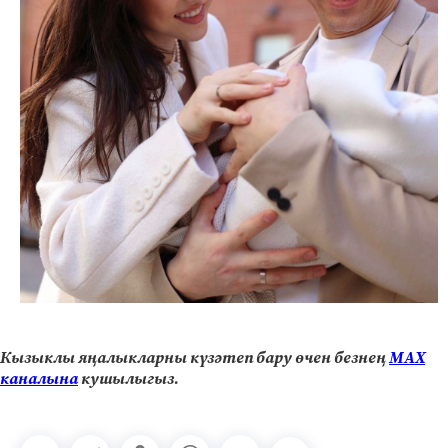
Кызыклы яңалыкларны күзәтеп бару өчен безнең
МАХ
каналына
кушылыгыз.