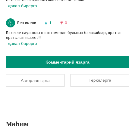
Бэхетле бала булсын.Гаилэ бэхетле телим!
җавап бирергә
Без имени
1
0
Бэхетле саулыклы озын гомерле булыгыз балакайлар, яратып
яратылып яшэгез!!!
җавап бирергә
Комментарий язарга
Теркәлергә
Авторлашырга
Мөһим