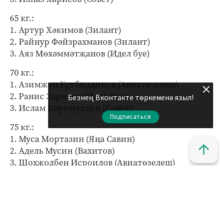
65 кг.:
1. Артур Хәкимов (Зилант)
2. Райнур Фәйзрахманов (Зилант)
3. Аяз Мөхәммәтҗанов (Идел буе)
70 кг.:
1. Азимжон Кутбиддинов (Авиатөзелеш)
2. Ранис Зарипов (Идел буе)
Безнең Вконтакте төркеменә языл!
3. Ислам Кәримуллин (Совет)
Подписаться
75 кг.:
1. Муса Мортазин (Яңа Савин)
2. Адель Мусин (Вахитов)
3. Шохжодбен Исроилов (Авиатөзелеш)
80 кг.:
1. Булат Тумаков (Мәскәү районы)
2. Ришат Гобәйдуллин (Зилант)
3. Булат Билалов (Вахитов)