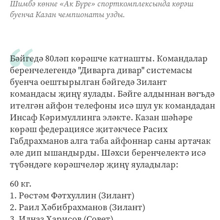
Шимбә көнне «Ак Бүре» спорткомплексында көрәш
буенча Казан чемпионаты узды.
Бәйгедә 80ләп көрәшче катнашты. Командалар
беренчелегендә "Диварга дивар" системасы
буенча оештырылган бәйгедә Зилант
командасы җиңү яулады. Бәйге алдыннан вәгъдә
ителгән айфон телефоны исә шул ук командадан
Инсаф Кәримуллинга эләкте. Казан шәһәре
көрәш федерациясе җитәкчесе Расих
Габдрахманов алга таба айфоннар саны артачак
әле дип ышандырды. Шәхси беренчелектә исә
түбәндәге көрәшчеләр җиңү яуладылар:
60 кг.
1. Рөстәм Фәтхуллин (Зилант)
2. Раил Хәбибрахманов (Зилант)
3. Илназ Харисов (Совет)