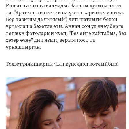
Ришат та читтә калмады. Баланы кулына алгач
та, "Яратып, тыныч кына үзенә карыйсым килә.
Бер тавышы да чыкмый", дип шатлыгы белән
уртаклаша бәхетле әти. Аннан соң ул өчәү бергә
төшәкн фотоларын куеп, "Без өйгә кайтабыз, без
хәзер өчәү" дип язып, аерым пост та
урнаштырган.
Төхвәтуллиннарны чын күңелдән котлыйбыз!