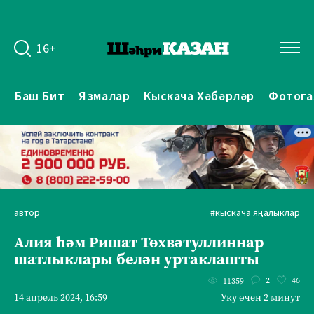
16+
Баш Бит
Язмалар
Кыскача Хәбәрләр
Фотога
автор
#кыскача яңалыклар
Алия һәм Ришат Төхвәтуллиннар
шатлыклары белән уртаклашты
2
46
11359
14 апрель 2024, 16:59
Уку өчен 2 минут