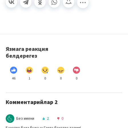
Язмага реакция
белдерегез
46
1
0
0
0
Комментарийлар
2
Без имени
2
0