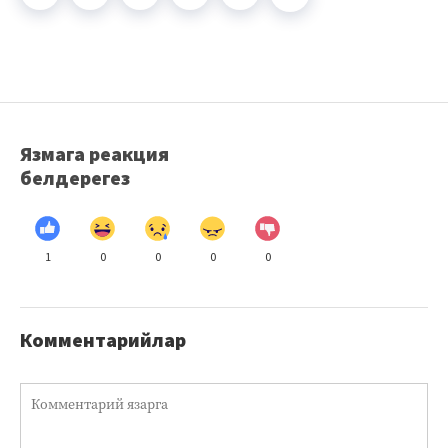
Язмага реакция
белдерегез
1
0
0
0
0
Комментарийлар