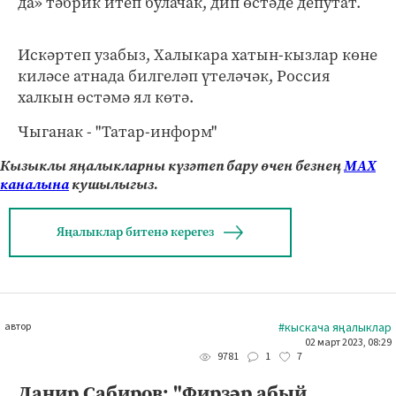
да» тәбрик итеп булачак, дип өстәде депутат.
Искәртеп узабыз, Халыкара хатын-кызлар көне
киләсе атнада билгеләп үтеләчәк, Россия
халкын өстәмә ял көтә.
Чыганак - "Татар-информ"
Кызыклы яңалыкларны күзәтеп бару өчен безнең
МАХ
каналына
кушылыгыз.
Яңалыклар битенә керегез
автор
#кыскача яңалыклар
02 март 2023, 08:29
1
7
9781
Данир Сабиров: "Фирзәр абый,