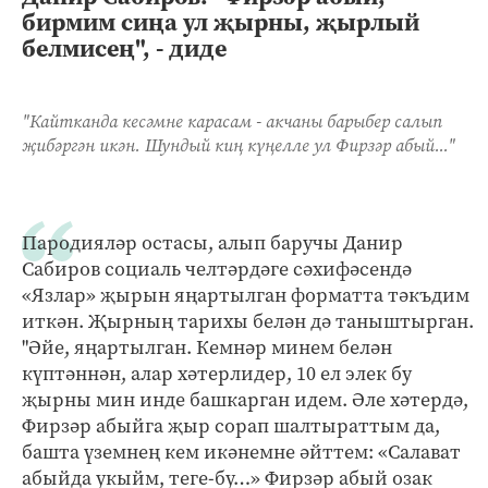
бирмим сиңа ул җырны, җырлый
белмисең", - диде
"Кайтканда кесәмне карасам - акчаны барыбер салып
җибәргән икән. Шундый киң күңелле ул Фирзәр абый..."
Пародияләр остасы, алып баручы Данир
Сабиров социаль челтәрдәге сәхифәсендә
«Язлар» җырын яңартылган форматта тәкъдим
иткән. Җырның тарихы белән дә таныштырган.
"Əйе, яңартылган. Кемнәр минем белән
күптәннән, алар хәтерлидер, 10 ел элек бу
җырны мин инде башкарган идем. Əле хәтердә,
Фирзәр абыйга җыр сорап шалтыраттым да,
башта үземнең кем икәнемне әйттем: «Салават
абыйда укыйм, теге-бу…» Фирзәр абый озак