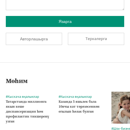
Язарга
Теркәлергә
Авторлашырга
Мөһим
#Кыскача яңалыклар
#Кыскача яңалыклар
Татарстанда миллионга
Казанда 5 яшьлек бала
якын кеше
10нчы кат тәрәзәсеннән
диспансеризация һәм
егылып һәлак булган
профилактик тикшеренү
узган
#Шоу-бизн