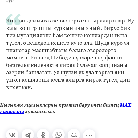
зур.
Яңа пандемиягә әзерләнергә чакыралар алар. Бу
юлы кош гриппы куркынычы яный. Вирус бик
тиз мутацияләнә һәм кешегә кошлардан гына
түгел, ә кешедән кешегә күчә ала. Шуңа күрә ул
планетар масштабтагы бәлагә әверелергә
мөмкин. Ричард Пибоди сүзләренчә, фәнни
бергәлек киләчәктә кирәк булачак вакцинаны
әзерли башлаган. Ул шулай ук үлә торган яки
үлгән кошларны кулга алырга кирәк түгел, дип
кисәткән.
Кызыклы яңалыкларны күзәтеп бару өчен безнең
МАХ
каналына
кушылыгыз.