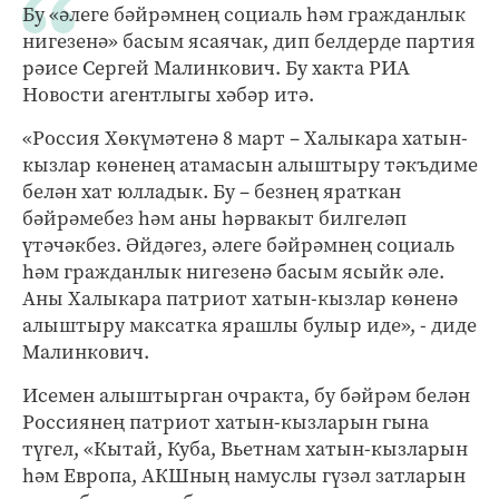
Бу «әлеге бәйрәмнең социаль һәм гражданлык
нигезенә» басым ясаячак, дип белдерде партия
рәисе Сергей Малинкович. Бу хакта РИА
Новости агентлыгы хәбәр итә.
«Россия Хөкүмәтенә 8 март – Халыкара хатын-
кызлар көненең атамасын алыштыру тәкъдиме
белән хат юлладык. Бу – безнең яраткан
бәйрәмебез һәм аны һәрвакыт билгеләп
үтәчәкбез. Әйдәгез, әлеге бәйрәмнең социаль
һәм гражданлык нигезенә басым ясыйк әле.
Аны Халыкара патриот хатын-кызлар көненә
алыштыру максатка ярашлы булыр иде», - диде
Малинкович.
Исемен алыштырган очракта, бу бәйрәм белән
Россиянең патриот хатын-кызларын гына
түгел, «Кытай, Куба, Вьетнам хатын-кызларын
һәм Европа, АКШның намуслы гүзәл затларын