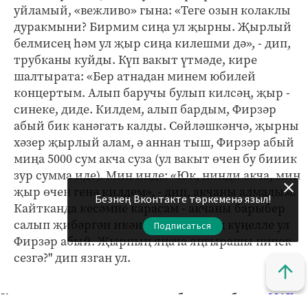
уйламый, «вежливо» гына: «Теге озын колаклы
дуракмыни? Бирмим сиңа ул җырны. Җырлый
белмисең һәм ул җыр сиңа килешми дә», - дип,
трубканы куйды. Күп вакыт үтмәде, кире
шалтырата: «Бер атнадан минем юбилей
концертым. Алып баручы булып килсәң, җыр -
синеке, диде. Килдем, алып бардым, Фирзәр
абый бик канәгать калды. Сөйләшкәнчә, җырны
хәзер җырлый алам, ә аннан тыш, Фирзәр абый
миңа 5000 сум акча суза (ул вакыт өчен бу бииик
зур сумма иде). Мин инде: «Юк, нинди акча, мин
җыр өчен генә килдем», - дип, акчаны алмадым.
Безнең Вконтакте төркеменә языл!
Кайтканда кесәмне карасам - акчаны барыбер
салып җибәргән икән. Шундый киң күңелле ул
Подписаться
Фирзәр абый. Җырның яңача яңгырашы ничек
сезгә?" дип язган ул.
Кызыклы яңалыкларны күзәтеп бару өчен безнең
МАХ