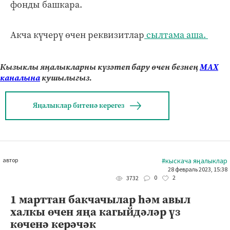
фонды башкара.
Акча күчерү өчен реквизитлар
сылтама аша.
Кызыклы яңалыкларны күзәтеп бару өчен безнең
МАХ
каналына
кушылыгыз.
Яңалыклар битенә керегез
автор
#кыскача яңалыклар
28 февраль 2023, 15:38
0
2
3732
1 марттан бакчачылар һәм авыл
халкы өчен яңа кагыйдәләр үз
көченә керәчәк