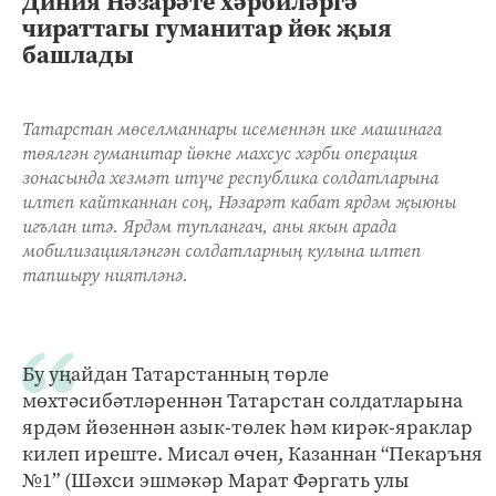
Диния Нәзарәте хәрбиләргә
чираттагы гуманитар йөк җыя
башлады
Татарстан мөселманнары исеменнән ике машинага
төялгән гуманитар йөкне махсус хәрби операция
зонасында хезмәт итүче республика солдатларына
илтеп кайтканнан соң, Нәзарәт кабат ярдәм җыюны
игълан итә. Ярдәм туплангач, аны якын арада
мобилизацияләнгән солдатларның кулына илтеп
тапшыру ниятләнә.
Бу уңайдан Татарстанның төрле
мөхтәсибәтләреннән Татарстан солдатларына
ярдәм йөзеннән азык-төлек һәм кирәк-яраклар
килеп иреште. Мисал өчен, Казаннан “Пекаръня
№1” (Шәхси эшмәкәр Марат Фәргать улы