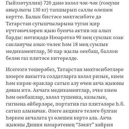
Гыйззәтуллин) 720 данә хәләл чәк-чәк (гомуми
авырлыгы 130 кг) тапшырып саллы өлешен
кертте. Балык бистәсе мөхтәсибәте дә
Татарстан сугышчыларына туган җир
күчтәнәчләрен җыю буенча актив эш алып
барды: нәтиҗәдә Нәзарәткә 90 мең сумлык озак
сакланучы азык-төлек һәм 18 мең сумлык
медикаментлар, 50 пар җылы оекбаш, баллон
белән газ плитәсе китерелде.
Исегезгә төшерәбез, Татарстан мөхтәсибәтләре
хәзерге вакытта солдатларга хәләл ризык, кием
һәм кирәк-яраклар сатып алу өчен акча җыюны
дәвам итә. Акчага медикаментлар, эчке кием
һәм оекбашлар, хәләл тушенка, казылык,
гигиена әйберләре, портатив газ плитәләре һ.б.
сатып алыначак. Әлеге акциягә теләге булган
һәркем акчалата үз өлешен кертә ала. Акча
җыюны Диния нәзарәтенең “Зәкят” хәйрия