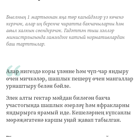
Быелның 1 мартыннан яңа төр кагыйдәләр үз көченә
керәчәк, алар иң беренче чиратта бакчачыларны һәм
авыл халкын сөендерәчәк. Гадәттән тыш хәлләр
министрлыгында гамәлдәге катгый нормативлардан
баш тарттылар.
Алар нигездә коры үләнне һәм чүп-чар яндыру
өчен мичкәләр, шашлык пешерү өчен мангаллар
урнаштыру белән бәйле.
Элек алты гектар мәйдан биләгән бакча
участогында шашлык әзерләү һәм яфракларны
яндырырга ярамый иде. Кешеләрнең күпсанлы
мөрәҗәгатенә каршы уңай җавап табылган.