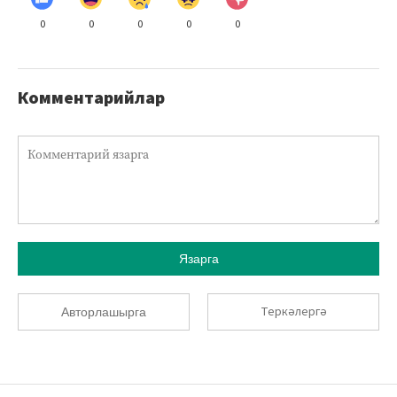
0
0
0
0
0
Комментарийлар
Язарга
Теркәлергә
Авторлашырга