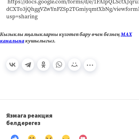
https://docs.google.com/forms/d/e/1FAIpQLSctXJq
dCXTo3jQhggVZwYnFZSp2TGmiyqmtXbNg/viewform
usp=sharing
Кызыклы яңалыкларны күзәтеп бару өчен безнең
МАХ
каналына
кушылыгыз.
Язмага реакция
белдерегез