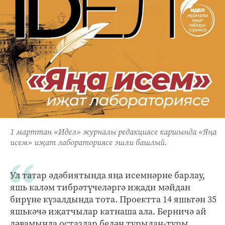
1 марттан «Идел» журналы редакциясе каршында «Яңа
исем» иҗат лабораториясе эшли башлый.
Ул татар әдәбиятында яңа исемнәрне барлау,
яшь каләм тибрәтүчеләргә иҗади мәйдан
бирүне күзалдында тота. Проектта 14 яшьтән 35
яшькәчә иҗатчылар катнаша ала. Берничә ай
дәвамында остазлар белән турыдан-туры