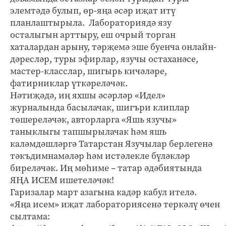
элемтәдә булып, өр-яңа әсәр иҗат итү
планлаштырыла. Лабораториядә язу
осталыгын арттыру, еш очрый торган
хаталардан арыну, тәрҗемә эше буенча онлайн-
дәресләр, туры эфирлар, язучы остаханәсе,
мастер-класслар, шигырь кичәләре,
фатирниклар үткәреләчәк.
Нәтиҗәдә, иң яхшы әсәрләр «Идел»
журналында басылачак, шигъри клиплар
төшереләчәк, авторларга «Яшь язучы»
таныклыгы тапшырылачак һәм яшь
каләмдәшләргә Татарстан Язучылар берлегенә
тәкъдимнамәләр һәм истәлекле бүләкләр
биреләчәк. Иң мөһиме – татар әдәбиятында
ЯҢА ИСЕМ ишетеләчәк!
Гаризалар март азагына кадәр кабул ителә.
«Яңа исем» иҗат лабораториясенә теркәлү өчен
сылтама: