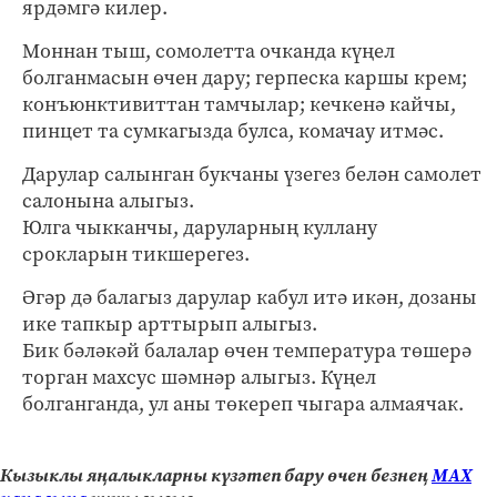
ярдәмгә килер.
Моннан тыш, сомолетта очканда күңел
болганмасын өчен дару; герпеска каршы крем;
конъюнктивиттан тамчылар; кечкенә кайчы,
пинцет та сумкагызда булса, комачау итмәс.
Дарулар салынган букчаны үзегез белән самолет
салонына алыгыз.
Юлга чыкканчы, даруларның куллану
срокларын тикшерегез.
Әгәр дә балагыз дарулар кабул итә икән, дозаны
ике тапкыр арттырып алыгыз.
Бик бәләкәй балалар өчен температура төшерә
торган махсус шәмнәр алыгыз. Күңел
болганганда, ул аны төкереп чыгара алмаячак.
Кызыклы яңалыкларны күзәтеп бару өчен безнең
МАХ