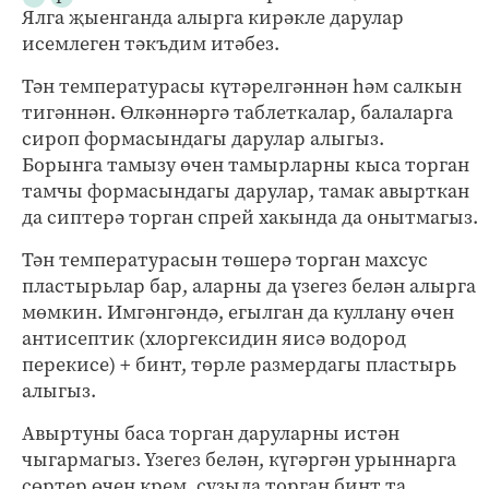
Ялга җыенганда алырга кирәкле дарулар
исемлеген тәкъдим итәбез.
Тән температурасы күтәрелгәннән һәм салкын
тигәннән. Өлкәннәргә таблеткалар, балаларга
сироп формасындагы дарулар алыгыз.
Борынга тамызу өчен тамырларны кыса торган
тамчы формасындагы дарулар, тамак авырткан
да сиптерә торган спрей хакында да онытмагыз.
Тән температурасын төшерә торган махсус
пластырьлар бар, аларны да үзегез белән алырга
мөмкин. Имгәнгәндә, егылган да куллану өчен
антисептик (хлоргексидин яисә водород
перекисе) + бинт, төрле размердагы пластырь
алыгыз.
Авыртуны баса торган даруларны истән
чыгармагыз. Үзегез белән, күгәргән урыннарга
сөртер өчен крем, сузыла торган бинт та