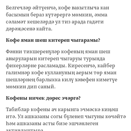
Белгечләр әйтүенчә, кофе вакытлыча кан
басымын бераз күтәрергә мөмкин, әмма
сәламәт кешеләрдә ул тиз арада гадәти
дәрәҗәсенә кайта.
Кофе яман шеш китереп чыгарамы?
Фәнни тикшеренүләр кофеның яман шеш
авыруларын китереп чыгаруы турында
фикерләрне расламады. Киресенчә, кайбер
галимнәр кофе куллануның аерым төр яман
шешләрнең барлыкка килү хәвефен киметүе
мөмкин дип саный.
Кофены ничек дөрес эчәргә?
Табиблар кофены ач карынга эчмәскә киңәш
итә. Ул ашказаны согы бүленеп чыгуны көчәйтә
һәм ашказаны асты бизе эшчәнлеген
активлаштыра.