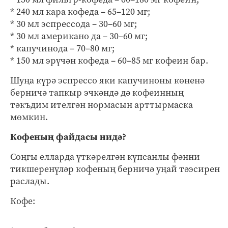
* 240 мл кара кофеда – 65–120 мг;
* 30 мл эспрессода – 30–60 мг;
* 30 мл американо да – 30–60 мг;
* капучинода – 70–80 мг;
* 150 мл эрүчән кофеда – 60–85 мг кофеин бар.
Шуңа күрә эспрессо яки капучиноны көненә
берничә тапкыр эчкәндә дә кофеинның
тәкъдим ителгән нормасын арттырмаска
мөмкин.
Кофеның файдасы нидә?
Соңгы елларда үткәрелгән күпсанлы фәнни
тикшеренүләр кофеның берничә уңай тәэсирен
раслады.
Кофе: