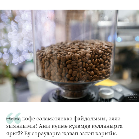
Әмма кофе сәламәтлеккә файдалымы, әллә
зыянлымы? Аны күпме күләмдә кулланырга
ярый? Бу сорауларга җавап эзләп карыйк.