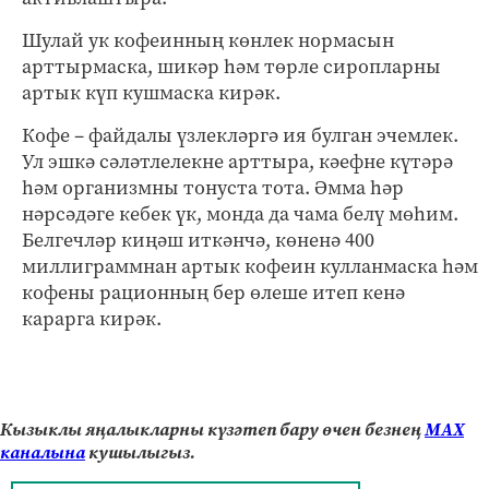
Шулай ук кофеинның көнлек нормасын
арттырмаска, шикәр һәм төрле сиропларны
артык күп кушмаска кирәк.
Кофе – файдалы үзлекләргә ия булган эчемлек.
Ул эшкә сәләтлелекне арттыра, кәефне күтәрә
һәм организмны тонуста тота. Әмма һәр
нәрсәдәге кебек үк, монда да чама белү мөһим.
Белгечләр киңәш иткәнчә, көненә 400
миллиграммнан артык кофеин кулланмаска һәм
кофены рационның бер өлеше итеп кенә
карарга кирәк.
Кызыклы яңалыкларны күзәтеп бару өчен безнең
МАХ
каналына
кушылыгыз.