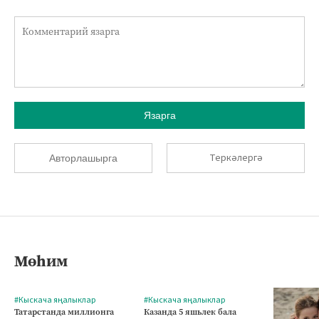
Язарга
Теркәлергә
Авторлашырга
Мөһим
#Кыскача яңалыклар
#Кыскача яңалыклар
Татарстанда миллионга
Казанда 5 яшьлек бала