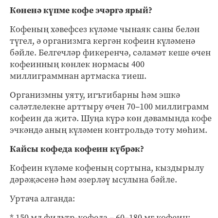
Көненә күпме кофе эчәргә ярый?
Кофеның хәвефсез күләме чынаяк саны белән
түгел, ә организмга кергән кофеин күләменә
бәйле. Белгечләр фикеренчә, сәламәт кеше өчен
кофеинның көнлек нормасы 400
миллиграммнан артмаска тиеш.
Организмны уяту, игътибарны һәм эшкә
сәләтлелекне арттыру өчен 70–100 миллиграмм
кофеин да җитә. Шуңа күрә көн дәвамында кофе
эчкәндә аның күләмен контрольдә тоту мөһим.
Кайсы кофеда кофеин күбрәк?
Кофеин күләме кофеның сортына, кыздырылу
дәрәҗәсенә һәм әзерләү ысулына бәйле.
Уртача алганда:
* 150 мл фильтр-кофеда – 60–180 мг кофеин;