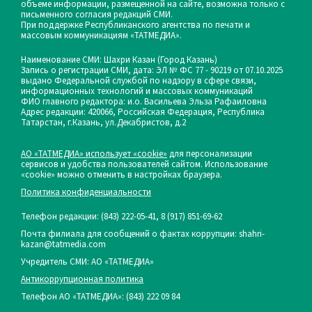
объеме информации, размещенной на сайте, возможна только с
письменного согласия редакций СМИ.
При поддержке Республиканского агентства по печати и
массовым коммуникациям «ТАТМЕДИА».
Наименование СМИ: Шахри Казан (Город Казань)
Запись о регистрации СМИ, дата: ЭЛ № ФС 77 - 90219 от 07.10.2025
выдано Федеральной службой по надзору в сфере связи,
информационных технологий и массовых коммуникаций
ФИО главного редактора: и.о. Васильева Эльза Рафаиловна
Адрес редакции: 420066, Российская Федерация, Республика
Татарстан, г.Казань, ул.Декабристов, д.2
АО «ТАТМЕДИА» использует «cookie»
для персонализации
сервисов и удобства пользователей сайтом. Использование
«cookie» можно отменить в настройках браузера.
Политика конфиденциальности
Телефон редакции:
(843) 222-05-41, 8 (917) 851-69-62
Почта филиала для сообщений о фактах коррупции: shahri-
kazan@tatmedia.com
Учредитель СМИ: АО «ТАТМЕДИА»
Антикоррупционная политика
Телефон АО «ТАТМЕДИА»: (843) 222 09 84