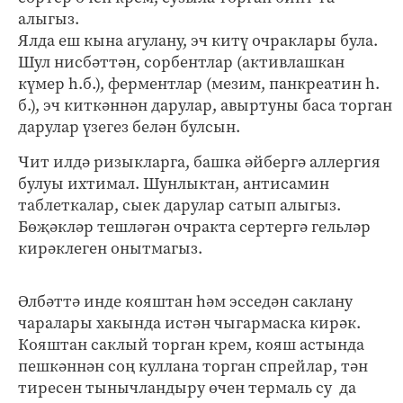
алыгыз.
Ялда еш кына агулану, эч китү очраклары була.
Шул нисбәттән, сорбентлар (активлашкан
күмер һ.б.), ферментлар (мезим, панкреатин һ.
б.), эч киткәннән дарулар, авыртуны баса торган
дарулар үзегез белән булсын.
Чит илдә ризыкларга, башка әйбергә аллергия
булуы ихтимал. Шунлыктан, антисамин
таблеткалар, сыек дарулар сатып алыгыз.
Бөҗәкләр тешләгән очракта сертергә гельләр
кирәклеген онытмагыз.
Әлбәттә инде кояштан һәм эсседән саклану
чаралары хакында истән чыгармаска кирәк.
Кояштан саклый торган крем, кояш астында
пешкәннән соң куллана торган спрейлар, тән
тиресен тынычландыру өчен термаль су да