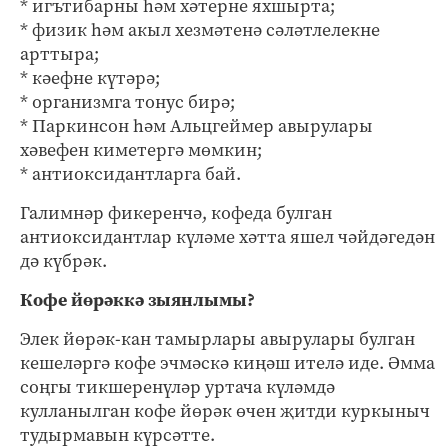
* игътибарны һәм хәтерне яхшырта;
* физик һәм акыл хезмәтенә сәләтлелекне
арттыра;
* кәефне күтәрә;
* организмга тонус бирә;
* Паркинсон һәм Альцгеймер авырулары
хәвефен киметергә мөмкин;
* антиоксидантларга бай.
Галимнәр фикеренчә, кофеда булган
антиоксидантлар күләме хәтта яшел чәйдәгедән
дә күбрәк.
Кофе йөрәккә зыянлымы?
Элек йөрәк-кан тамырлары авырулары булган
кешеләргә кофе эчмәскә киңәш ителә иде. Әмма
соңгы тикшеренүләр уртача күләмдә
кулланылган кофе йөрәк өчен җитди куркыныч
тудырмавын күрсәтте.