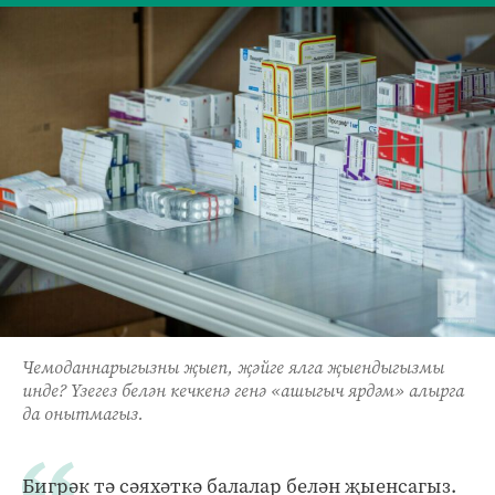
Чемоданнарыгызны җыеп, җәйге ялга җыендыгызмы
инде? Үзегез белән кечкенә генә «ашыгыч ярдәм» алырга
да онытмагыз.
Бигрәк тә сәяхәткә балалар белән җыенсагыз.