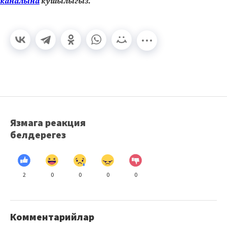
каналына
кушылыгыз.
Язмага реакция
белдерегез
2
0
0
0
0
Комментарийлар