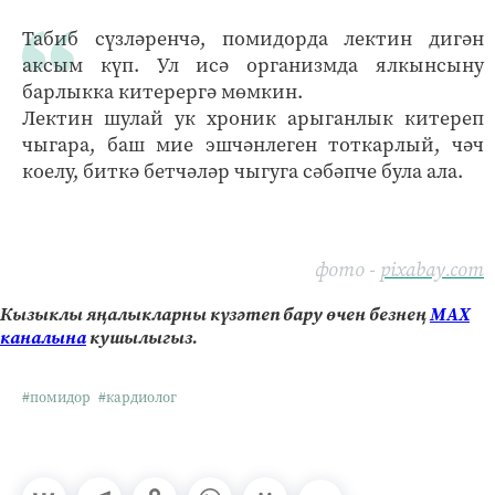
Табиб сүзләренчә, помидорда лектин дигән
аксым күп. Ул исә организмда ялкынсыну
барлыкка китерергә мөмкин.
Лектин шулай ук хроник арыганлык китереп
чыгара, баш мие эшчәнлеген тоткарлый, чәч
коелу, биткә бетчәләр чыгуга сәбәпче була ала.
фото -
pixabay.com
Кызыклы яңалыкларны күзәтеп бару өчен безнең
МАХ
каналына
кушылыгыз.
#помидор
#кардиолог