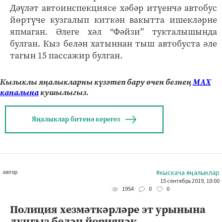
Дәүләт автоинспекциясе хәбәр итүенчә автобус
йөртүче кузгалып киткән вакытта ишекләрне
япмаган. Әлеге хәл “Фәйзи” тукталышында
булган. Кыз белән хатыннан тыш автобуста әле
тагын 15 пассажир булган.
Кызыклы яңалыкларны күзәтеп бару өчен безнең
МАХ
каналына
кушылыгыз.
Яңалыклар битенә керегез
автор
#кыскача яңалыклар
15 сентябрь 2019, 10:00
0
0
1954
Полиция хезмәткәрләре эт урынына
дуңгыз белән йөриячәк