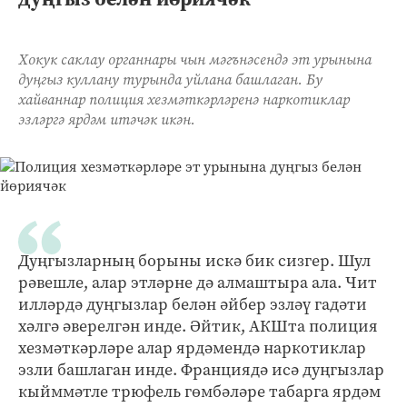
Хокук саклау органнары чын мәгънәсендә эт урынына
дуңгыз куллану турында уйлана башлаган. Бу
хайваннар полиция хезмәткәрләренә наркотиклар
эзләргә ярдәм итәчәк икән.
Дуңгызларның борыны искә бик сизгер. Шул
рәвешле, алар этләрне дә алмаштыра ала. Чит
илләрдә дуңгызлар белән әйбер эзләү гадәти
хәлгә әверелгән инде. Әйтик, АКШта полиция
хезмәткәрләре алар ярдәмендә наркотиклар
эзли башлаган инде. Франциядә исә дуңгызлар
кыйммәтле трюфель гөмбәләре табарга ярдәм