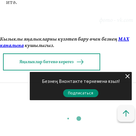
итә.
фото - vk.com
Кызыклы яңалыкларны күзәтеп бару өчен безнең
МАХ
каналына
кушылыгыз.
Яңалыклар битенә керегез
Безнең Вконтакте төркеменә языл!
Подписаться