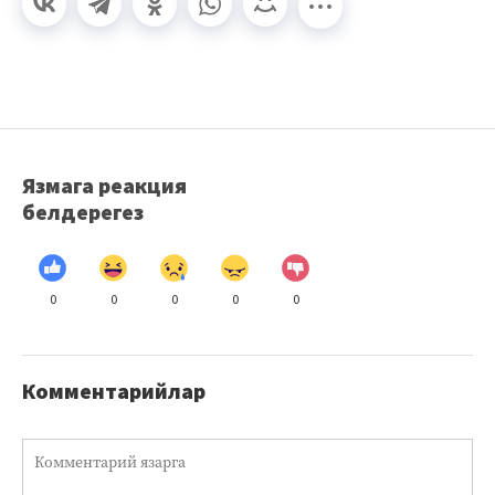
Язмага реакция
белдерегез
0
0
0
0
0
Комментарийлар