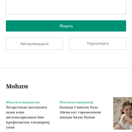
Язарга
Теркәлергә
Авторлашырга
Мөһим
#Кыскача яңалыклар
#Кыскача яңалыклар
Татарстанда миллионга
Казанда 5 яшьлек бала
якын кеше
10нчы кат тәрәзәсеннән
диспансеризация һәм
егылып һәлак булган
профилактик тикшеренү
узган