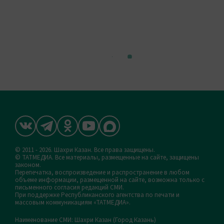
© 2011 - 2026. Шахри Казан. Все права защищены.
© ТАТМЕДИА. Все материалы, размещенные на сайте, защищены
законом.
Перепечатка, воспроизведение и распространение в любом
объеме информации, размещенной на сайте, возможна только с
письменного согласия редакций СМИ.
При поддержке Республиканского агентства по печати и
массовым коммуникациям «ТАТМЕДИА».
Наименование СМИ: Шахри Казан (Город Казань)