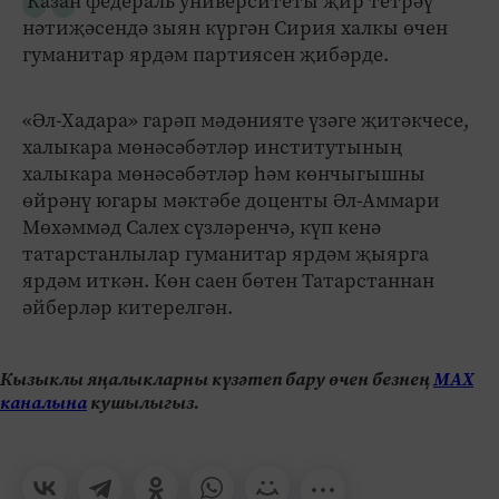
Казан федераль университеты җир тетрәү
нәтиҗәсендә зыян күргән Сирия халкы өчен
гуманитар ярдәм партиясен җибәрде.
«Әл-Хадара» гарәп мәдәнияте үзәге җитәкчесе,
халыкара мөнәсәбәтләр институтының
халыкара мөнәсәбәтләр һәм көнчыгышны
өйрәнү югары мәктәбе доценты Әл-Аммари
Мөхәммәд Салех сүзләренчә, күп кенә
татарстанлылар гуманитар ярдәм җыярга
ярдәм иткән. Көн саен бөтен Татарстаннан
әйберләр китерелгән.
Кызыклы яңалыкларны күзәтеп бару өчен безнең
МАХ
каналына
кушылыгыз.