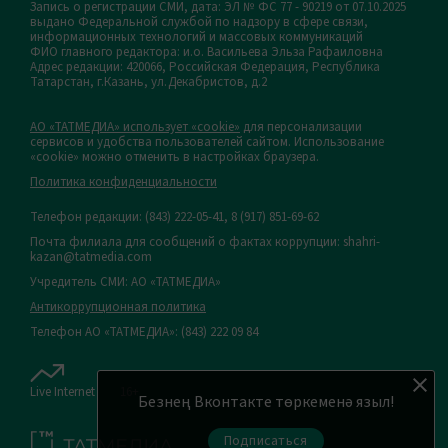
Запись о регистрации СМИ, дата: ЭЛ № ФС 77 - 90219 от 07.10.2025
выдано Федеральной службой по надзору в сфере связи,
информационных технологий и массовых коммуникаций
ФИО главного редактора: и.о. Васильева Эльза Рафаиловна
Адрес редакции: 420066, Российская Федерация, Республика
Татарстан, г.Казань, ул.Декабристов, д.2
АО «ТАТМЕДИА» использует «cookie»
для персонализации
сервисов и удобства пользователей сайтом. Использование
«cookie» можно отменить в настройках браузера.
Политика конфиденциальности
Телефон редакции:
(843) 222-05-41, 8 (917) 851-69-62
Почта филиала для сообщений о фактах коррупции: shahri-
kazan@tatmedia.com
Учредитель СМИ: АО «ТАТМЕДИА»
Антикоррупционная политика
Телефон АО «ТАТМЕДИА»: (843) 222 09 84
Live Internet
16+
Безнең Вконтакте төркеменә языл!
Подписаться