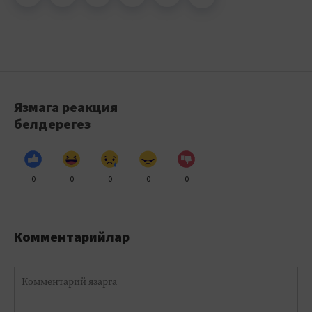
Язмага реакция
белдерегез
0
0
0
0
0
Комментарийлар