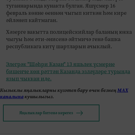
туганнарында кунакта булган. Яшүсмер 16
февраль көнне өеннән чыгып киткән һәм кире
әйләнеп кайтмаган.
Хәзерге вакытта полицейскийлар баланың юкка
чыгуы һәм әти-әнисенә әйтмичә генә башка
республикага китү шартларын ачыклый.
Элегрәк "Шәһри Казан" 13 яшьлек үсмерне
бишенче көн рәттән Казанда эзләүләре турында
язып чыккан иде.
Кызыклы яңалыкларны күзәтеп бару өчен безнең
МАХ
каналына
кушылыгыз.
Яңалыклар битенә керегез