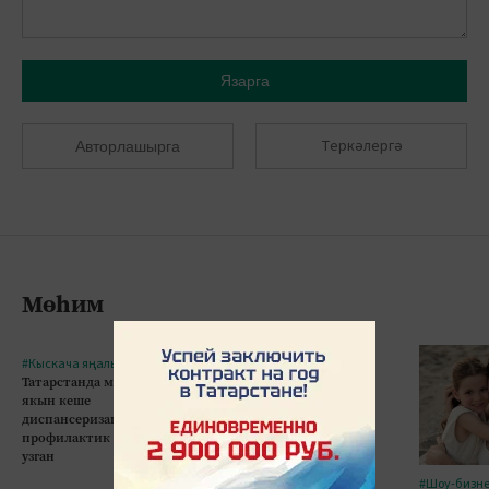
Язарга
Теркәлергә
Авторлашырга
Мөһим
#Кыскача яңалыклар
#Кыскача яңалыклар
Татарстанда миллионга
Казанда 5 яшьлек бала
якын кеше
10нчы кат тәрәзәсеннән
диспансеризация һәм
егылып һәлак булган
профилактик тикшеренү
узган
#Шоу-бизн