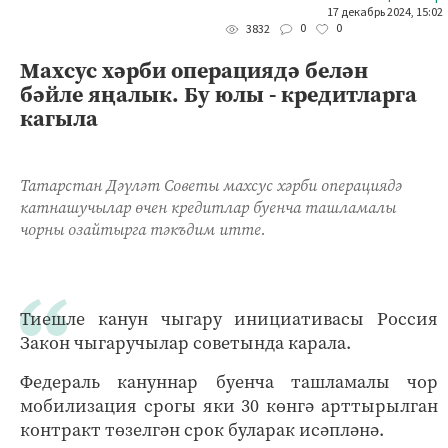
17 декабрь 2024, 15:02
0
0
3832
Махсус хәрби операциядә белән
бәйле яңалык. Бу юлы - кредитларга
кагыла
Татарстан Дәүләт Советы махсус хәрби операциядә
катнашучылар өчен кредитлар буенча ташламалы
чорны озайтырга тәкъдим итте.
Тиешле канун чыгару инициативасы Россия
Закон чыгаручылар советында карала.
Федераль кануннар буенча ташламалы чор
мобилизация срогы яки 30 көнгә арттырылган
контракт төзелгән срок буларак исәпләнә.