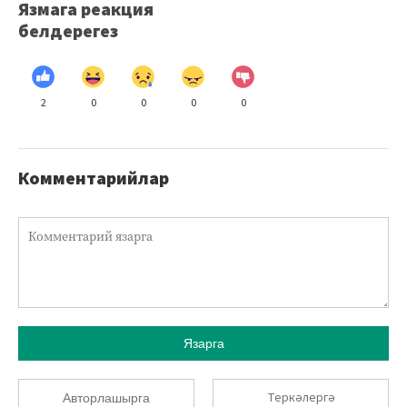
Язмага реакция
белдерегез
2
0
0
0
0
Комментарийлар
Язарга
Теркәлергә
Авторлашырга