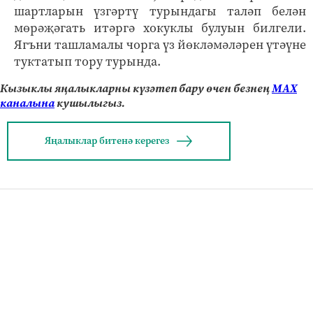
шартларын үзгәртү турындагы таләп белән
мөрәҗәгать итәргә хокуклы булуын билгели.
Ягъни ташламалы чорга үз йөкләмәләрен үтәүне
туктатып тору турында.
Кызыклы яңалыкларны күзәтеп бару өчен безнең
МАХ
каналына
кушылыгыз.
Яңалыклар битенә керегез