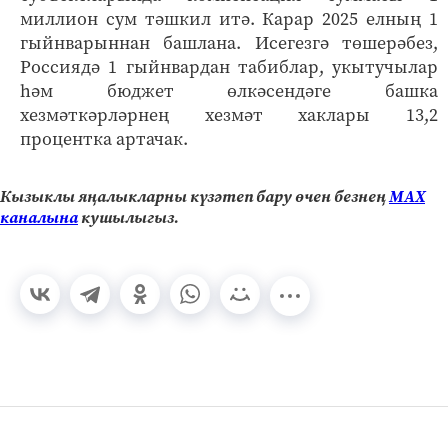
миллион сум тәшкил итә. Карар 2025 елның 1
гыйнварыннан башлана. Исегезгә төшерәбез,
Россиядә 1 гыйнвардан табиблар, укытучылар
һәм бюджет өлкәсендәге башка
хезмәткәрләрнең хезмәт хаклары 13,2
процентка артачак.
Кызыклы яңалыкларны күзәтеп бару өчен безнең
МАХ
каналына
кушылыгыз.