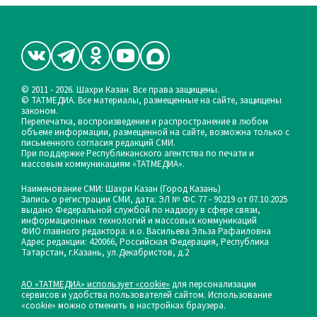
© 2011 - 2026. Шахри Казан. Все права защищены.
© ТАТМЕДИА. Все материалы, размещенные на сайте, защищены
законом.
Перепечатка, воспроизведение и распространение в любом
объеме информации, размещенной на сайте, возможна только с
письменного согласия редакций СМИ.
При поддержке Республиканского агентства по печати и
массовым коммуникациям «ТАТМЕДИА».
Наименование СМИ: Шахри Казан (Город Казань)
Запись о регистрации СМИ, дата: ЭЛ № ФС 77 - 90219 от 07.10.2025
выдано Федеральной службой по надзору в сфере связи,
информационных технологий и массовых коммуникаций
ФИО главного редактора: и.о. Васильева Эльза Рафаиловна
Адрес редакции: 420066, Российская Федерация, Республика
Татарстан, г.Казань, ул.Декабристов, д.2
АО «ТАТМЕДИА» использует «cookie»
для персонализации
сервисов и удобства пользователей сайтом. Использование
«cookie» можно отменить в настройках браузера.