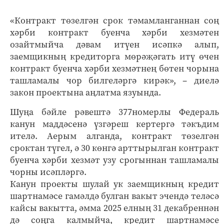
«Контракт төзелгән срок тәмамланганнан соң
хәрби контракт буенча хәрби хезмәтен
озайтмыйча дәвам итүен исәпкә алып,
заемщикның кредиторга мөрәҗәгать итү өчен
контракт буенча хәрби хезмәтнең бөтен чорына
ташламалы чор билгеләргә кирәк», – диелә
закон проектына аңлатма язуында.
Шуңа бәйле рәвештә 377номерлы Федераль
канун маддәсенә үзгәреш кертергә тәкъдим
ителә. Аерым алганда, контракт төзелгән
сроктан түгел, ә 30 көнгә арттырылган контракт
буенча хәрби хезмәт узу срогыннан ташламалы
чорны исәпләргә.
Канун проекты шулай ук заемщикның кредит
шартнамәсе гамәлдә булган вакыт эчендә теләсә
кайсы вакытта, әмма 2025 елның 31 декабреннән
дә соңга калмыйча, кредит шартнамәсе