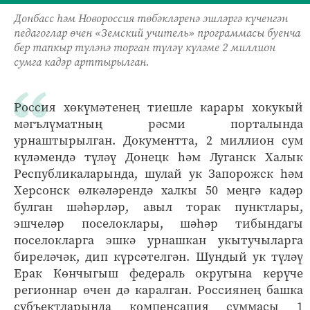
Донбасс һәм Новороссия төбәкләренә эшләргә күченгән
педагоглар өчен «Земский учитель» программасы буенча
бер тапкыр түләнә торган түләү күләме 2 миллион
сумга кадәр арттырылган.
Россия хөкүмәтенең тиешле карары хокукый
мәгълүматның рәсми порталында
урнаштырылган. Документта, 2 миллион сум
күләмендә түләү Донецк һәм Луганск Халык
Республикаларында, шулай ук Запорожск һәм
Херсонск өлкәләрендә халкы 50 меңгә кадәр
булган шәһәрләр, авыл торак пунктлары,
эшчеләр поселоклары, шәһәр тибындагы
поселокларга эшкә урнашкан укытучыларга
биреләчәк, дип күрсәтелгән. Шундый ук түләү
Ерак Көнчыгыш федераль округына керүче
регионнар өчен дә каралган. Россиянең башка
субъектларында компенсация суммасы 1