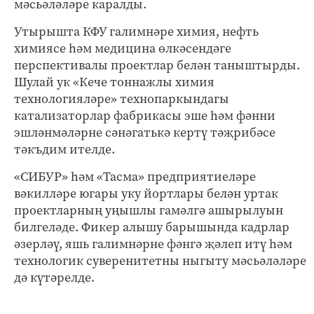
мәсьәләләре каралды.
Утырышта КФУ галимнәре химия, нефть
химиясе һәм медицина өлкәсендәге
перспективалы проектлар белән таныштырды.
Шулай ук «Кече тоннажлы химия
технологияләре» технопаркындагы
катализаторлар фабрикасы эше һәм фәнни
эшләнмәләрне сәнәгатькә кертү тәҗрибәсе
тәкъдим ителде.
«СИБУР» һәм «Тасма» предприятиеләре
вәкилләре югары уку йортлары белән уртак
проектларның уңышлы гамәлгә ашырылуын
билгеләде. Фикер алышу барышында кадрлар
әзерләү, яшь галимнәрне фәнгә җәлеп итү һәм
технологик суверенитетны ныгыту мәсьәләләре
дә күтәрелде.