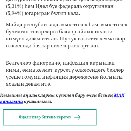
(5,31%) һәм Идел буе федераль округыннан
(5,94%) югарырак булып кала.
Майда республикада азык-төлек һәм азык-төлек
булмаган товарларга бәяләр айлык исәптә
кимүен дәвам иткән. Шул ук вакытта хезмәтләр
өлкәсендә бәяләр сизелерлек арткан.
Белгечләр фикеренчә, инфляция акрынлап
кими, әмма хезмәт күрсәтү өлкәсендәге бәяләр
үсеше гомуми инфляция дәрәҗәсенә йогынты
ясавын дәвам итә.
Кызыклы яңалыкларны күзәтеп бару өчен безнең
МАХ
каналына
кушылыгыз.
Яңалыклар битенә керегез