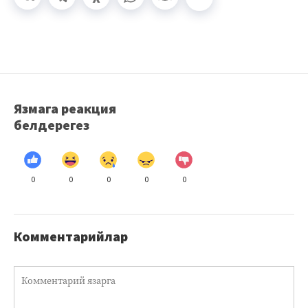
Язмага реакция
белдерегез
0
0
0
0
0
Комментарийлар