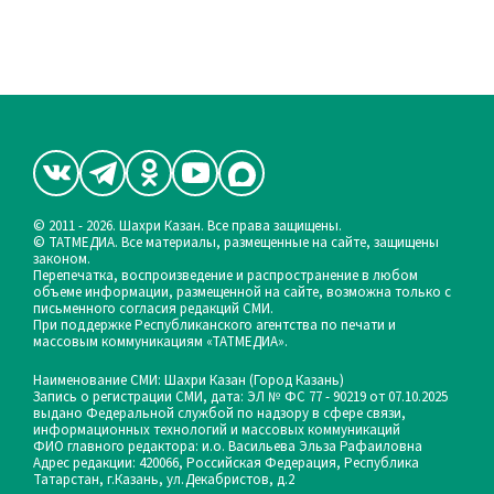
© 2011 - 2026. Шахри Казан. Все права защищены.
© ТАТМЕДИА. Все материалы, размещенные на сайте, защищены
законом.
Перепечатка, воспроизведение и распространение в любом
объеме информации, размещенной на сайте, возможна только с
письменного согласия редакций СМИ.
При поддержке Республиканского агентства по печати и
массовым коммуникациям «ТАТМЕДИА».
Наименование СМИ: Шахри Казан (Город Казань)
Запись о регистрации СМИ, дата: ЭЛ № ФС 77 - 90219 от 07.10.2025
выдано Федеральной службой по надзору в сфере связи,
информационных технологий и массовых коммуникаций
ФИО главного редактора: и.о. Васильева Эльза Рафаиловна
Адрес редакции: 420066, Российская Федерация, Республика
Татарстан, г.Казань, ул.Декабристов, д.2