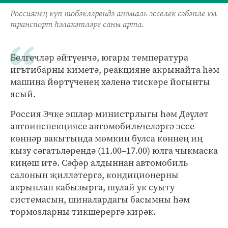
Россиянең күп төбәкләрендә аномаль эсселек сәбәпле юл-
транспорт һәлакәтләре саны арта.
Белгечләр әйтүенчә, югары температура
игътибарны киметә, реакцияне акрынайта һәм
машина йөртүченең хәленә тискәре йогынты
ясый.
Россия Эчке эшләр министрлыгы һәм Дәүләт
автоинспекциясе автомобильчеләргә эссе
көннәр вакытында мөмкин булса көннең иң
кызу сәгатьләрендә (11.00–17.00) юлга чыкмаска
киңәш итә. Сәфәр алдыннан автомобиль
салонын җилләтергә, кондиционерны
акрынлап кабызырга, шулай ук суыту
системасын, шиналардагы басымны һәм
тормозларны тикшерергә кирәк.