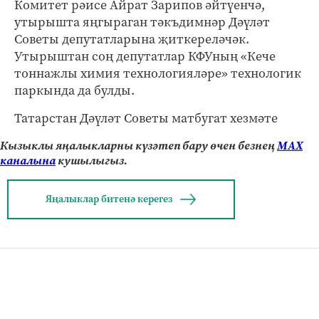
Комитет рәисе Айрат Зарипов әйтүенчә,
утырышта яңгыраган тәкъдимнәр Дәүләт
Советы депутатларына җиткереләчәк.
Утырыштан соң депутатлар КФУның «Кече
тоннажлы химия технологияләре» технологик
паркында да булды.
Татарстан Дәүләт Советы матбугат хезмәте
Кызыклы яңалыкларны күзәтеп бару өчен безнең
МАХ
каналына
кушылыгыз.
Яңалыклар битенә керегез