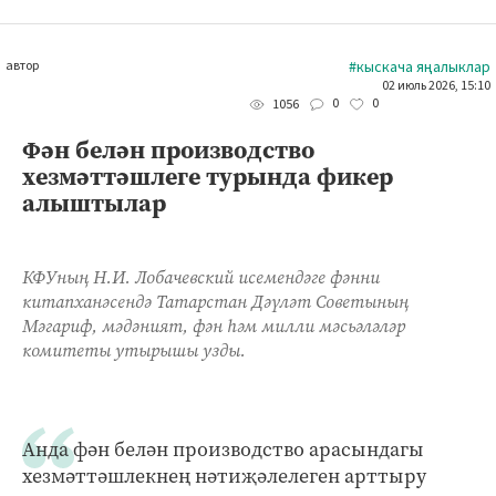
автор
#кыскача яңалыклар
02 июль 2026, 15:10
0
0
1056
Фән белән производство
хезмәттәшлеге турында фикер
алыштылар
КФУның Н.И. Лобачевский исемендәге фәнни
китапханәсендә Татарстан Дәүләт Советының
Мәгариф, мәдәният, фән һәм милли мәсьәләләр
комитеты утырышы узды.
Анда фән белән производство арасындагы
хезмәттәшлекнең нәтиҗәлелеген арттыру