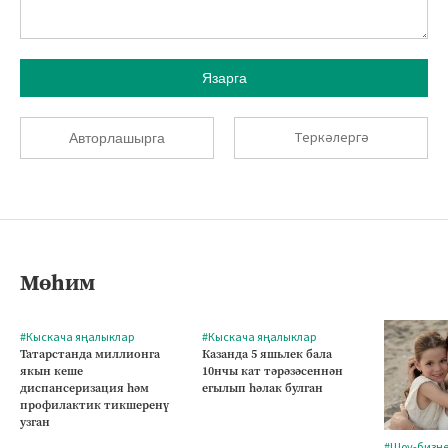
Язарга
Теркәлергә
Авторлашырга
Мөһим
#Кыскача яңалыклар
#Кыскача яңалыклар
Татарстанда миллионга
Казанда 5 яшьлек бала
якын кеше
10нчы кат тәрәзәсеннән
диспансеризация һәм
егылып һәлак булган
профилактик тикшеренү
узган
#Шоу-бизн