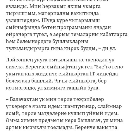
яуланды. Мин һәрвакыт яхшы укырга
тырыштым, материалны вакытында
үзләштердем. Шуңа күрә чыгарылыш
сыйныфында бөтен программаны яңадан
өйрәнергә түгел, ә аерым темаларны кабатларга
һәм белемнәрдәге бушлыкларны
тулыландырырга гына кирәк булды, – ди ул.
Ләйсәннең укуга омтылышы кечкенәдән үк
сизелә. Беренче сыйныфтан ук гел “5ле”гә генә
укыган кыз җиденче сыйныфтан IT-лицейда
белем ала башлый. 9нчы сыйныфта, бер
көтмәгәндә, ул химиягә гашыйк була.
– Балачактан ук мин төрле тәҗрибәләр
үткәрергә ярата идем: шампуньнар, слаймнар
ясый, төрле матдәләрне кушып уйный идем.
Әмма химия предметы керә башлагач, ул миңа
артык кызыклы тоелмады. Беренче вакытта