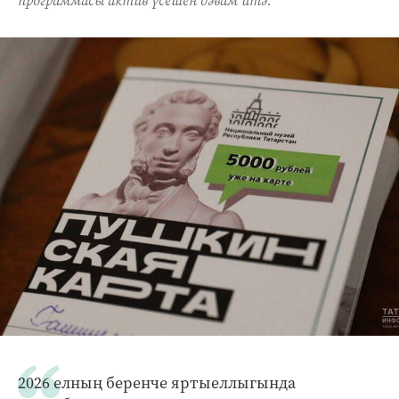
программасы актив үсешен дәвам итә.
2026 елның беренче яртыеллыгында