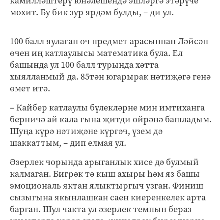
камилләштерү юнәлешендә эшләргә этәрүче
мохит. Бу бик зур ярдәм булды, – ди ул.
100 балл яулаган өч предмет арасыннан Ләйсән
өчен иң катлаулысы математика була. Ел
башында ул 100 балл турында хәтта
хыялланмый да. 85тән югарырак нәтиҗәгә генә
өмет итә.
– Кайбер катлаулы бүлекләрне мин имтиханга
берничә ай кала гына җитди өйрәнә башладым.
Шуңа күрә нәтиҗәне күргәч, үзем дә
шаккаттым, – дип елмая ул.
Әзерлек чорында арыганлык хисе дә булмый
калмаган. Бигрәк тә кыш ахыры һәм яз башы
эмоциональ яктан ялыктыргыч узган. Финиш
сызыгына якынлашкан саен киеренкелек арта
барган. Шул чакта ул әзерлек темпын бераз