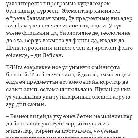
үзләштерелгән программа күңелсезрәк
булгандыр, күрәсең. Элементлар химиясен
өйрәнә башлагач кына, бу предметның никадәр
киң һәм үзенчәлекле икәнен аңладым. Ул үз
эченә физиканы да, биологияне дә, геологияне
дә ала. Бер үк вакытта ул фәнни дә, иҗади да.
Шуңа күрә химия минем өчен иң яраткан фәнгә
әйләнде, – ди Ләйсән.
БДИга әзерлекне исә ул унынчы сыйныфта
башлый. Төп белемне лицейда ала, әмма соңгы
елда өч предметтан өстәмә онлайн курслар да
сатып алып, өстәмә шөгыльләнә. Шулай да кыз
үз уңышында укытучыларының өлешен аеруча
зур дип саный.
– Безнең лицейда уку өчен бөтен мөмкинлекләр
дә бар: көчле укытучылар, интерактив
җиһазлар, тирәнтен программа, үз-үзеңне