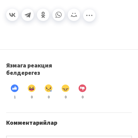
Язмага реакция
белдерегез
1
0
0
0
0
Комментарийлар