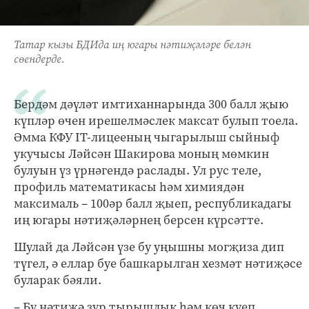
Татар кызы БДИда иң югары нәтиҗәләре белән
сөендерде.
Бердәм дәүләт имтиханнарында 300 балл җыю
күпләр өчен ирешелмәслек максат булып тоела.
Әмма КФУ IT-лицееның чыгарылыш сыйныф
укучысы Ләйсән Шакирова моның мөмкин
булуын үз үрнәгендә раслады. Ул рус теле,
профиль математикасы һәм химиядән
максималь – 100әр балл җыеп, республикадагы
иң югары нәтиҗәләрнең берсен күрсәтте.
Шулай да Ләйсән үзе бу уңышны могҗиза дип
түгел, ә еллар буе башкарылган хезмәт нәтиҗәсе
буларак бәяли.
– Бу нәтиҗә зур тырышлык һәм көч куеп