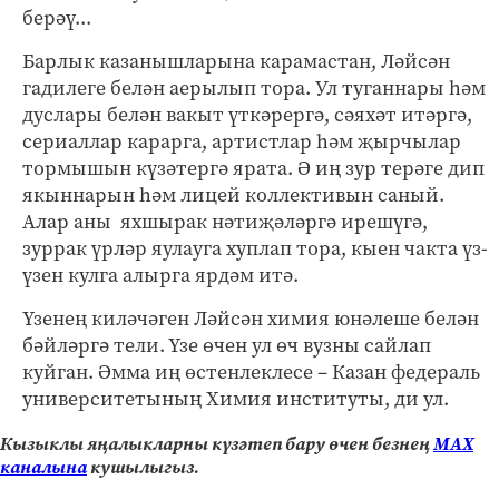
берәү...
Барлык казанышларына карамастан, Ләйсән
гадилеге белән аерылып тора. Ул туганнары һәм
дуслары белән вакыт үткәрергә, сәяхәт итәргә,
сериаллар карарга, артистлар һәм җырчылар
тормышын күзәтергә ярата. Ә иң зур терәге дип
якыннарын һәм лицей коллективын саный.
Алар аны яхшырак нәтиҗәләргә ирешүгә,
зуррак үрләр яулауга хуплап тора, кыен чакта үз-
үзен кулга алырга ярдәм итә.
Үзенең киләчәген Ләйсән химия юнәлеше белән
бәйләргә тели. Үзе өчен ул өч вузны сайлап
куйган. Әмма иң өстенлеклесе – Казан федераль
университетының Химия институты, ди ул.
Кызыклы яңалыкларны күзәтеп бару өчен безнең
МАХ
каналына
кушылыгыз.