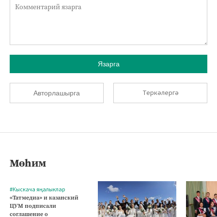
Язарга
Теркәлергә
Авторлашырга
Мөһим
#Кыскача яңалыклар
«Татмедиа» и казанский
ЦУМ подписали
соглашение о