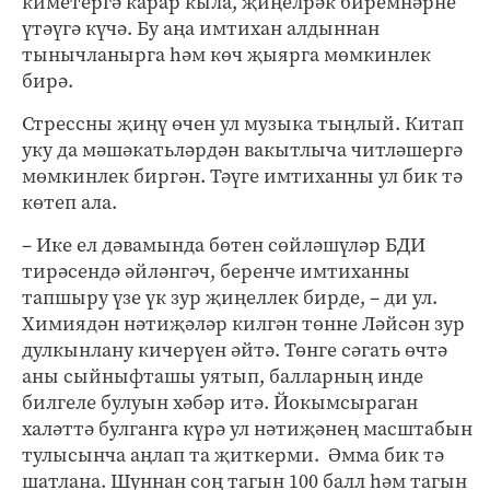
киметергә карар кыла, җиңелрәк биремнәрне
үтәүгә күчә. Бу аңа имтихан алдыннан
тынычланырга һәм көч җыярга мөмкинлек
бирә.
Стрессны җиңү өчен ул музыка тыңлый. Китап
уку да мәшәкатьләрдән вакытлыча читләшергә
мөмкинлек биргән. Тәүге имтиханны ул бик тә
көтеп ала.
– Ике ел дәвамында бөтен сөйләшүләр БДИ
тирәсендә әйләнгәч, беренче имтиханны
тапшыру үзе үк зур җиңеллек бирде, – ди ул.
Химиядән нәтиҗәләр килгән төнне Ләйсән зур
дулкынлану кичерүен әйтә. Төнге сәгать өчтә
аны сыйныфташы уятып, балларның инде
билгеле булуын хәбәр итә. Йокымсыраган
халәттә булганга күрә ул нәтиҗәнең масштабын
тулысынча аңлап та җиткерми. Әмма бик тә
шатлана. Шуннан соң тагын 100 балл һәм тагын