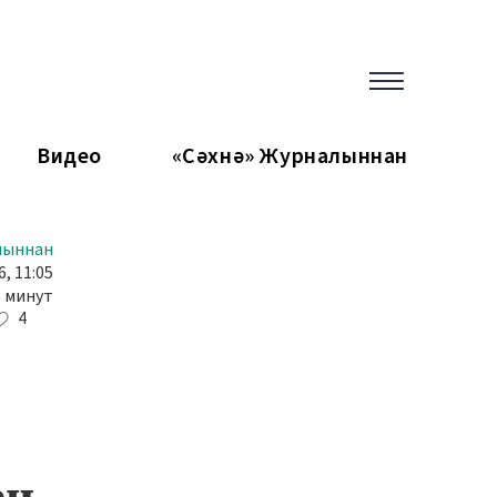
Видео
«Сәхнә» Журналыннан
лыннан
, 11:05
6 минут
4
ач