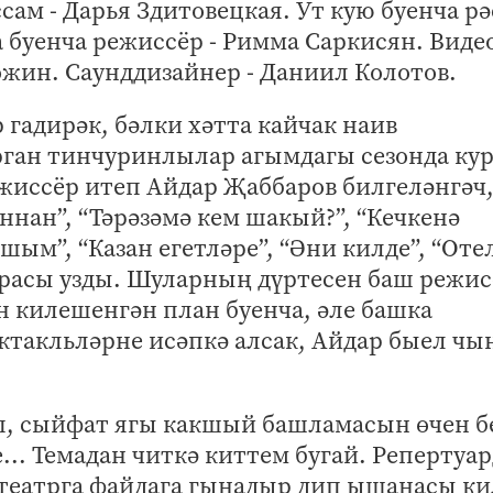
сам - Дарья Здитовецкая. Ут кую буенча р
а буенча режиссёр - Римма Саркисян. Виде
Рожин. Саунддизайнер - Даниил Колотов.
 гадирәк, бәлки хәтта кайчак наив
рган тинчуринлылар агымдагы сезонда ку
жиссёр итеп Айдар Җаббаров билгеләнгәч
ннан”, “Тәрәзәмә кем шакый?”, “Кечкенә
ым”, “Казан егетләре”, “Әни килде”, “Оте
расы узды. Шуларның дүртесен баш режис
н килешенгән план буенча, әле башка
ектакльләрне исәпкә алсак, Айдар быел чы
п, сыйфат ягы какшый башламасын өчен б
... Темадан читкә киттем бугай. Репертуар
 театрга файдага гынадыр дип ышанасы ки