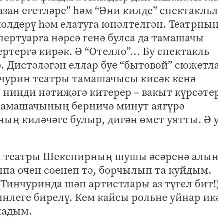
азан егетләре” һәм “Әни килде” спектакль
өлдерү һәм елатуга юнәлтелгән. Театрны
пертуарга нәрсә генә булса да тамашачы
тергә кирәк. Ә “Отелло”... Бу спектакль
. Дистәләгән еллар буе “бытовой” сюжетл
нчурин театры тамашачысы кисәк кенә
” нинди нәтиҗәгә китерер – вакыт күрсәте
тамашачының берничә минут аягүрә
ң киләчәге булыр, дигән өмет уятты. Ә 
ин театры Шекспирның шушы әсәренә алын
уппа өчен сөенеп тә, борчылып та куйдым.
(Тинчуринда шәп артистлары аз түгел бит!
нлеге бирелү. Кем кайсы рольне уйнар ик
ладым.