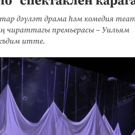
атар дәүләт драма һәм комедия теа
ың чираттагы премьерасы – Уильям
къдим итте.