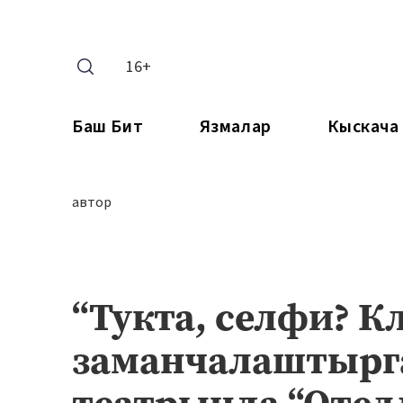
16+
Баш Бит
Язмалар
Кыскача
автор
“Тукта, селфи? 
заманчалаштырг
театрында “Отелл