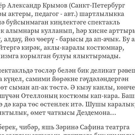
ёр Александр Крымов (Санкт-Петербург
ы актеры, педагог - авт.) шартлылыкка
нә буйсынмаган киңлектәге спектакль
ск алымнары кулланып, һәр хисне арттыр
, алдау, йөз чөерү - барысы да ап-ачык. Бу
йтергә кирәк, аклы-каралы костюмнар,
измга корылган булуы ялыктырмады.
пектакльдә төсләр белән бик деликат рәве
та күңел, самими йөрәкне гәүдәләндергән
т сыман ап-ак төстә. Ә кызу канлы, көнче
ешүчән Отеллоның костюмы кап-кара. Баш
 дә кара төс өстенлек итә. Шушы каралык
яктылык, өмет чаткысы Дездемона...
ерек, чибәр, яшь Зәринә Сафина театрга