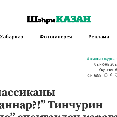
 Хәбәрләр
Фотогалерея
Реклама
#«сәхнә» журна
02 июнь 2026
Уку өчен 
0
6889
Классиканы
аннар?!” Тинчурин
о” спектаклен караг