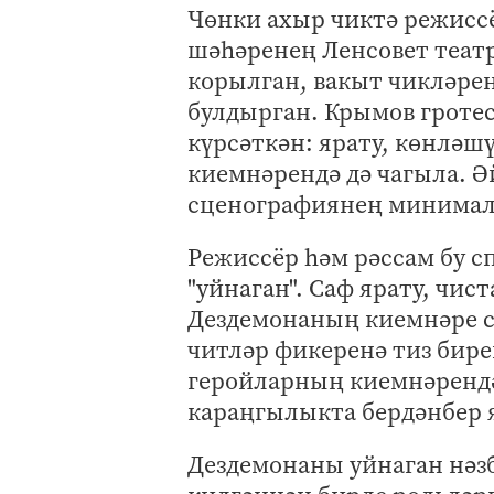
Чөнки ахыр чиктә режисс
шәһәренең Ленсовет театр
корылган, вакыт чикләре
булдырган. Крымов гроте
күрсәткән: ярату, көнләшү
киемнәрендә дә чагыла. Ә
сценографиянең минимал
Режиссёр һәм рәссам бу с
"уйнаган". Саф ярату, чис
Дездемонаның киемнәре сө
читләр фикеренә тиз бир
геройларның киемнәрендә
караңгылыкта бердәнбер 
Дездемонаны уйнаган нәзб