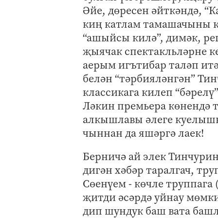
Әйе, дөресен әйткәндә, “К
киң катлам тамашачыны к
“ашыйсы килә”, димәк, ре
җыячак спектакльләрне кер
аерым игътибар таләп итә
белән “тәрбияләнгән” Ти
классикага килеп “бәрелү
Ләкин премьера көнендә 
алкышлавы әлеге куелышны
чыннан да яшәргә лаек!
Берничә ай элек Тинчур
дигән хәбәр таралгач, тр
Сөенүем - көчле труппага 
җитди әсәрдә уйнау мөмки
дип шундук баш вата баш