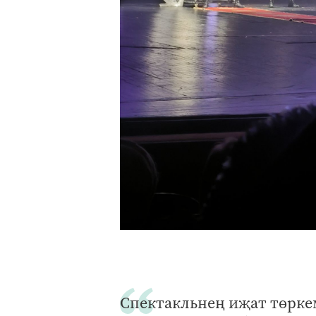
Спектакльнең иҗат төрке