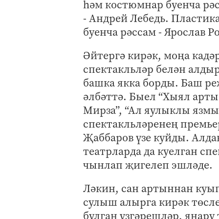
һәм костюмнар буенча рәс
- Андрей Лебедь. Пластик
буенча рәссам - Ярослав 
Әйтергә кирәк, моңа кадәр
спектакльләр белән алды
башка якка борды. Баш ре
әлбәттә. Быел “Хыял арты
Мирза”, “Ал яулыклы язмыш
спектакльләренең премье
Җаббаров үзе куйды. Алда
театрларда да куелган сп
чынлап җигелеп эшләде.
Ләкин, сан артыннан куы
сулыш алырга кирәк төсле
булган үзгәрешләр, яңару