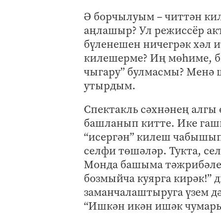
Ә борчылуым – читтән ки
аңлашыр? Ул режиссёр ак
бүленешен ничегрәк хәл и
килешерме? Иң мөһиме, б
чыгару” булмасмы? Менә 
утырдым.
Спектакль сәхнәнең алгы
башланып китте. Ике гаш
“исергән” килеш чабышып
селфи төшәләр. Тукта, с
Монда башыма тәжрибәле,
бозмыйча куярга кирәк!” 
заманчалаштыруга үзем д
“Ишкән икән ишәк чумар