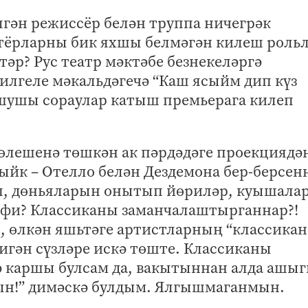
лгән режиссёр белән труппа ничегрәк
тёрларны бик яхшы белмәгән килеш роль
тәр? Рус театр мәктәбе безнекеләргә
илгеле мәкальдәгечә “Каш ясыйм дип күз
шушы сораулар катыш премьерага килеп
 өлешенә төшкән ак пәрдәдәге проекциядә
ыйк – Отелло белән Дездемона бер-берсен
, дөньяларын онытып йөриләр, куышалар
елфи? Классиканы заманчалаштырганнар?!
 өлкән яшьтәге артистларның “классика
дигән сүзләре искә төште. Классиканы
ә каршы булсам да, вакытыннан алда ашы
ын!” димәскә булдым. Ялгышмаганмын.