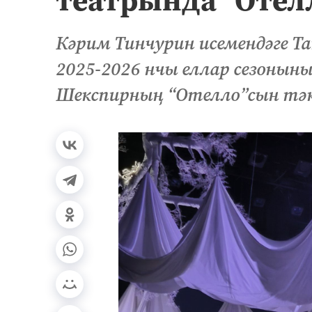
Кәрим Тинчурин исемендәге Т
2025-2026 нчы еллар сезонын
Шекспирның “Отелло”сын тә