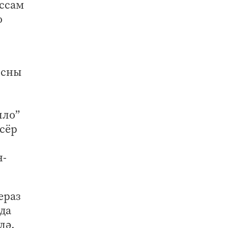
әссам
о
рсны
,
лло”
сёр
н-
ераз
да
лә.