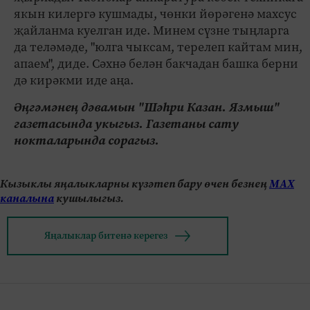
якын килергә кушмады, чөнки йөрәгенә махсус
җайланма куелган иде. Минем сүзне тыңларга
да теләмәде, "юлга чыксам, терелеп кайтам мин,
апаем", диде. Сәхнә белән бакчадан башка берни
дә кирәкми иде аңа.
Әңгәмәнең дәвамын "Шәһри Казан. Язмыш"
газетасында укыгыз. Газетаны сату
нокталарында сорагыз.
Кызыклы яңалыкларны күзәтеп бару өчен безнең
МАХ
каналына
кушылыгыз.
Яңалыклар битенә керегез