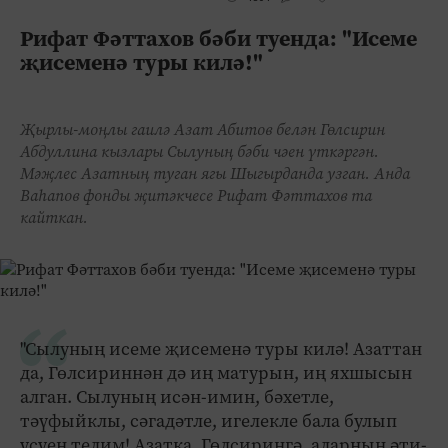
Рифат Фәттахов бәби туенда: "Исеме
җисеменә туры килә!"
Җырлы-моңлы гаилә Азат Абитов белән Гөлсирин
Абдуллина кызлары Сылуның бәби чәен үткәргән.
Мәҗлес Азатның туган ягы Шыгырданда узган. Анда
Ваһапов фонды җитәкчесе Рифат Фәттахов та
кайткан.
"Сылуның исеме җисеменә туры килә! Азаттан
да, Гөлсириннән дә иң матурын, иң яхшысын
алган. Сылуның исән-имин, бәхетле,
тәүфыйклы, сәгадәтле, игелекле бала булып
үсүен телим! Азатка, Гөлсирингә, аларның әти-