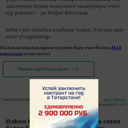
әниләренә шушы мәҗелескә чакырулары өчен
зур рәхмәт!» - ди Рифат Фәттахов.
Бәби туен гакыйка корбаны чалып, Коръән ашы
итеп үткәргәннәр.
Кызыклы яңалыкларны күзәтеп бару өчен безнең
МАХ
каналына
кушылыгыз.
Яңалыклар битенә керегез
Эльвира Шакирова
#шоу-бизнес
05 июль 2022, 10:05
0
9
5963
Илһам Шәриф: "Хәмдүнә апага сәхнә
белән бакчадан башка берни дә