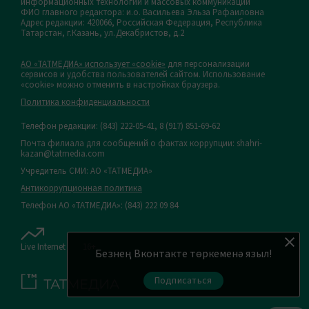
информационных технологий и массовых коммуникаций
ФИО главного редактора: и.о. Васильева Эльза Рафаиловна
Адрес редакции: 420066, Российская Федерация, Республика
Татарстан, г.Казань, ул.Декабристов, д.2
АО «ТАТМЕДИА» использует «cookie»
для персонализации
сервисов и удобства пользователей сайтом. Использование
«cookie» можно отменить в настройках браузера.
Политика конфиденциальности
Телефон редакции:
(843) 222-05-41, 8 (917) 851-69-62
Почта филиала для сообщений о фактах коррупции: shahri-
kazan@tatmedia.com
Учредитель СМИ: АО «ТАТМЕДИА»
Антикоррупционная политика
Телефон АО «ТАТМЕДИА»: (843) 222 09 84
Live Internet
16+
Безнең Вконтакте төркеменә языл!
Подписаться