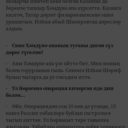
Моңарчы ишетеп кенә белгән Казанны да
беренче тапкыр Хәмдүнә апа күрсәтте. Казанга
килгәч, Татар дәүләт филармониясенә эшкә
урнаштым. Илһам абый Шакировтан дәресләр
алдым.
- Сине Хәмдүнә апаның туганы дигән сүз
дөрес түгелме?
- Аны Хәмдүнә апа үзе әйтте бит. Мин моның
белән горурланам гына. Сәхнәгә Илһам Шәриф
булып чыгарга да ул тәкъдим итте.
- Ул йөрәгенә операция кичергән иде дип
беләм...
- Әйе. Операциядән соң 10 көн дә үтмәде, 15
көнгә Россия төбәкләре буйлап гастрольгә
чыгып киттек. Ул һәрвакыт тере тавышка
җырлады. Табиблар аппаратура кебек техникага