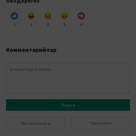
белдерегез
2
0
0
0
0
Комментарийлар
Язарга
Теркәлергә
Авторлашырга