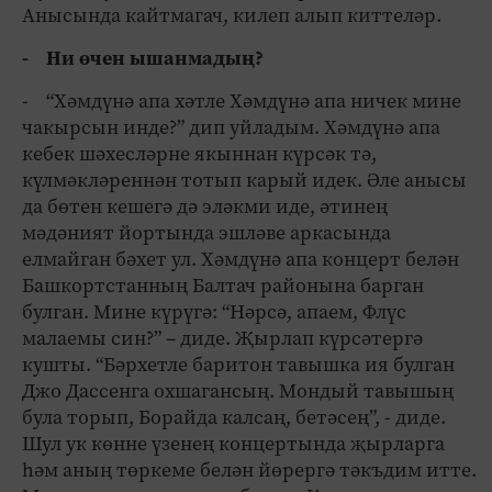
Анысында кайтмагач, килеп алып киттеләр.
- Ни өчен ышанмадың?
- “Хәмдүнә апа хәтле Хәмдүнә апа ничек мине
чакырсын инде?” дип уйладым. Хәмдүнә апа
кебек шәхесләрне якыннан күрсәк тә,
күлмәкләреннән тотып карый идек. Әле анысы
да бөтен кешегә дә эләкми иде, әтинең
мәдәният йортында эшләве аркасында
елмайган бәхет ул. Хәмдүнә апа концерт белән
Башкортстанның Балтач районына барган
булган. Мине күрүгә: “Нәрсә, апаем, Флүс
малаемы син?” – диде. Җырлап күрсәтергә
кушты. “Бәрхетле баритон тавышка ия булган
Джо Дассенга охшагансың. Мондый тавышың
була торып, Борайда калсаң, бетәсең”, - диде.
Шул ук көнне үзенең концертында җырларга
һәм аның төркеме белән йөрергә тәкъдим итте.