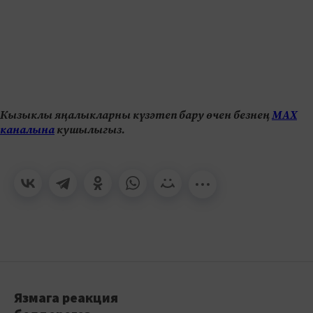
Кызыклы яңалыкларны күзәтеп бару өчен безнең
МАХ
каналына
кушылыгыз.
Язмага реакция