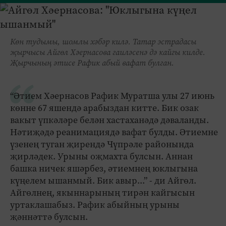
Көн тудымы, шомлы хәбәр килә. Татар эстрадасы
җырчысы Айгөл Хәернасова гаиләсенә дә кайгы килде.
Җырчының әтисе Рафик абый вафат булган.
“Әтием Хәернасов Рафик Муратша улы 27 июнь
көнне 67 яшендә арабыздан китте. Бик озак
вакыт үпкәләре белән хастаханәдә дәваланды.
Нәтиҗәдә реанимациядә вафат булды. Әтиемне
үзенең туган җирендә Чүпрәле районында
җирләдек. Урыны оҗмахта булсын. Аннан
башка ничек яшәрбез, әтиемнең юклыгына
күңелем ышанмый. Бик авыр...” - ди Айгөл.
Айгөлнең, якыннарының тирән кайгысын
уртаклашабыз. Рафик абыйның урыны
җәннәттә булсын.