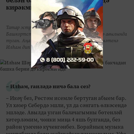
кирәкми иде"
Татар эстрадасы җырчысы Илһам Шәриф
Башкортстанның Борай районы Сәет-Көрҗә авылында
туган. Аңа бөек җырчы Илһам Шакиров хөрмәтенә
Илһам дип исем кушканнар.
– Илһам, гаиләдә ничә бала сез?
– Икәү без, Рөстәм исемле бертуган абыем бар.
Ул хәзер Себердә эшли, ул да сәнгать өлкәсендә
эшләде. Авылда узган балачагымны бөтенләй
хәтерләмим, чөнки миңа 4 яшь булганда, без
район үзәгенә күченгәнбез. Борайның музыка
мәктәбендә баян сыйныфын тәмамладым. Уфа