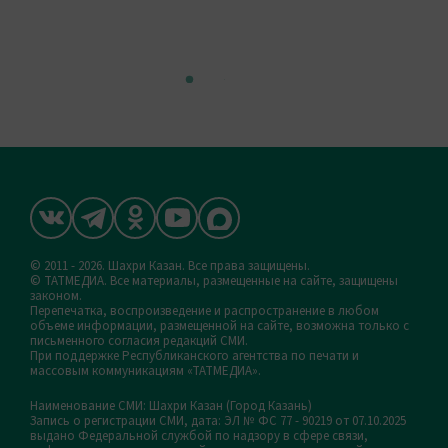
© 2011 - 2026. Шахри Казан. Все права защищены.
© ТАТМЕДИА. Все материалы, размещенные на сайте, защищены
законом.
Перепечатка, воспроизведение и распространение в любом
объеме информации, размещенной на сайте, возможна только с
письменного согласия редакций СМИ.
При поддержке Республиканского агентства по печати и
массовым коммуникациям «ТАТМЕДИА».
Наименование СМИ: Шахри Казан (Город Казань)
Запись о регистрации СМИ, дата: ЭЛ № ФС 77 - 90219 от 07.10.2025
выдано Федеральной службой по надзору в сфере связи,