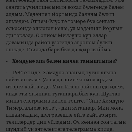
сәнгать училищесының вокал бүлегендә белем
алдым. Мәдәният йортында баянчы булып
эшләдем. Әтием Флүс тә гомере буе сәнгать
өлкәсендә эшләгән кеше, ул мәдәният йортын
җитәкләде. Ә әнием Миләүшә күп еллар
дәвамында район үзәгендә агроном булып
эшләде. Гаиләдә барыбыз да җырлыйбыз.
- Хәмдүнә апа белән ничек таныштыгыз?
- 1994 ел иде. Хәмдүнә апаның туган ягына
кайткан мәле. Ул ел да әнисе янына ярдәм
итәргә кайта иде. Мин Илеш районында идем,
анда әти ягыннан туганнарыбыз күп. Шулчак
миңа телеграмма килеп төште. “Сине Хәмдүнә
Тимергалиева көтә”, - дип язганнар. Мин моңа
ышанмадым, шул рәвешле өйгә кайтарырга
телиләрдер дип уйладым. Өч көннән соң тагын
шундый ук эчтәлектәге телеграмма килде.