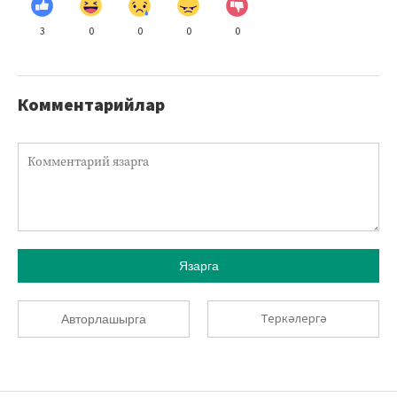
3
0
0
0
0
Комментарийлар
Язарга
Теркәлергә
Авторлашырга