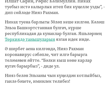
Илшат Сафин, Рәфис Кәлимуллин. Никах
туебыз истә калырлык итеп бик күңелле узды”, -
дип сөйләде Нияз Рахман.
Никах туена барлыгы 50ләп кеше килгән. Кәләш
Эльза Башкортстаннан булгач, күрше
республикадан да кунаклар булган. Яшьләрнең
Төркиядә танышуларын
язган идек инде.
Ә ширбәт аена килгәндә, Нияз Рахман
коронавирус сәбәпле, чит илгә барырга
теләмәвен әйтте. “Бәлки кыш көне карлар
яугач барырбыз”, - диде ул.
Нияз белән Эльзаны чын күңелдән котлыйбыз,
гаилә бәхете, иминлек телибез!