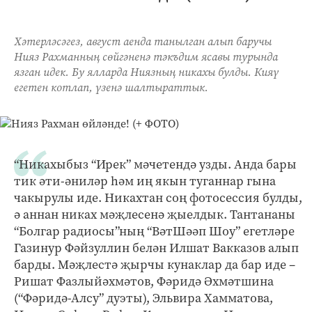
Хәтерләсәгез, август аенда танылган алып баручы
Нияз Рахманның сөйгәненә тәкъдим ясавы турында
язган идек. Бу ялларда Ниязның никахы булды. Кияү
егетен котлап, үзенә шалтыраттык.
“Никахыбыз “Ирек” мәчетендә узды. Анда бары
тик әти-әниләр һәм иң якын туганнар гына
чакырулы иде. Никахтан соң фотосессия булды,
ә аннан никах мәҗлесенә җыелдык. Тантананы
“Болгар радиосы”ның “ВәтШәәп Шоу” егетләре
Газинур Фәйзуллин белән Илшат Вакказов алып
барды. Мәҗлестә җырчы кунаклар да бар иде –
Ришат Фазлыйәхмәтов, Фәридә Әхмәтшина
(“Фәридә-Алсу” дуэты), Эльвира Хамматова,