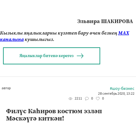
Эльвира ШАКИРОВА
Кызыклы яңалыкларны күзәтеп бару өчен безнең
МАХ
каналына
кушылыгыз.
Яңалыклар битенә керегез
автор
#шоу-бизнес
28 сентябрь 2020, 13:22
0
0
2211
Филүс Каһиров костюм эзләп
Мәскәүгә киткән!