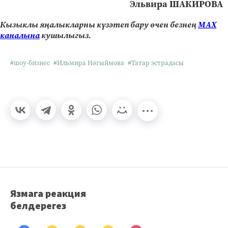
Эльвира ШАКИРОВА
Кызыклы яңалыкларны күзәтеп бару өчен безнең
МАХ
каналына
кушылыгыз.
#шоу-бизнес
#Ильмира Нәгыймова
#Татар эстрадасы
Язмага реакция
белдерегез