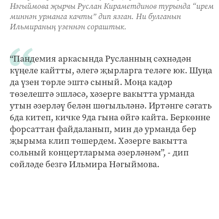
Нәгыймова җырчы Руслан Кираметдинов турында “ирем
миннән урманга качты” дип язган. Ни булганын
Ильмираның үзеннән сораштык.
“Пандемия аркасында Русланның сәхнәдән
күңеле кайтты, әлегә җырларга теләге юк. Шуңа
да үзен төрле эштә сыный. Моңа кадәр
төзелештә эшләсә, хәзерге вакытта урманда
утын әзерләү белән шөгыльләнә. Иртәнге сәгать
6да китеп, кичке 9да гына өйгә кайта. Беркөнне
форсаттан файдаланып, мин дә урманда бер
җырыма клип төшердем. Хәзерге вакытта
сольный концертларыма әзерләнәм”, - дип
сөйләде безгә Ильмира Нәгыймова.