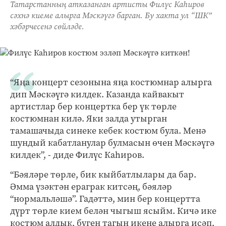
Татарстанның атказанган артисты Филүс Каһиров
сәхнә киеме алырга Мәскәүгә барган. Бу хакта ул “ШК”
хәбәрчесенә сөйләде.
“Яңа концерт сезонына яңа костюмнар алырга
дип Мәскәүгә килдек. Казанда кайвакыт
артистлар бер концертка бер үк төрле
костюмнан килә. Яки залда утырган
тамашачыда синеке кебек костюм була. Менә
шундый кабатланулар булмасын өчен Мәскәүгә
килдек”, - диде Филүс Каһиров.
“Бәяләре төрле, бик кыйбатлылары да бар.
Әмма үзәктән ераграк китсәң, бәяләр
“нормальләшә”. Гадәттә, мин бер концертта
дүрт төрле кием белән чыгыш ясыйм. Кичә ике
костюм алдык, бүген тагын икене алырга исәп,