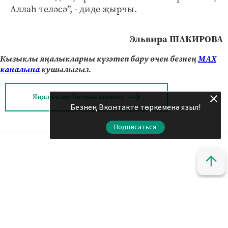
Аллаһ теләсә”, - диде җырчы.
Эльвира ШАКИРОВА
Кызыклы яңалыкларны күзәтеп бару өчен безнең
МАХ
каналына
кушылыгыз.
Яңалыклар битенә керегез
Безнең Вконтакте төркеменә языл!
Подписаться