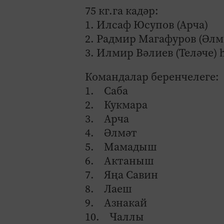
75 кг.га кадәр:
1. Илсаф Юсупов (Арча)
2. Радмир Магафуров (Әлм
3. Илмир Вәлиев (Теләче)
Командалар беренчелеге:
1. Саба
2. Кукмара
3. Арча
4. Әлмәт
5. Мамадыш
6. Актаныш
7. Яңа Савин
8. Лаеш
9. Азнакай
10. Чаллы