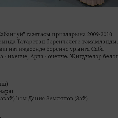
Сабантуй" газетасы призларына 2009-2010
асында Татарстан беренчелеге тәмамланды
рәш нәтиҗәсендә беренче урынга Саба
 - икенче, Арча - өченче. Җиңүчеләр белә
ыш)
мара)
акай) һәм Данис Землянов (Зәй)