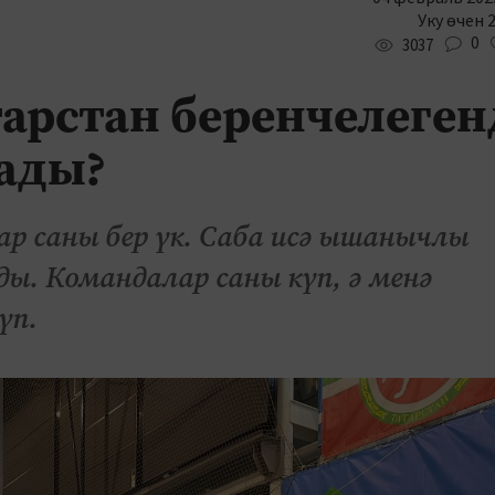
Уку өчен 
0
3037
тарстан беренчелеген
ады?
ар саны бер үк. Саба исә ышанычлы
ы. Командалар саны күп, ә менә
үп.