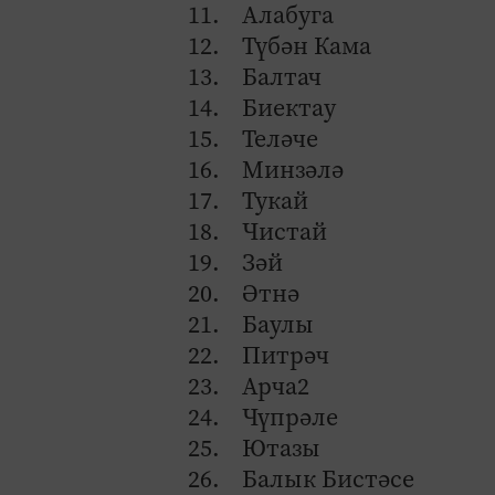
11. Алабуга
12. Түбән Кама
13. Балтач
14. Биектау
15. Теләче
16. Минзәлә
17. Тукай
18. Чистай
19. Зәй
20. Әтнә
21. Баулы
22. Питрәч
23. Арча2
24. Чүпрәле
25. Ютазы
26. Балык Бистәсе