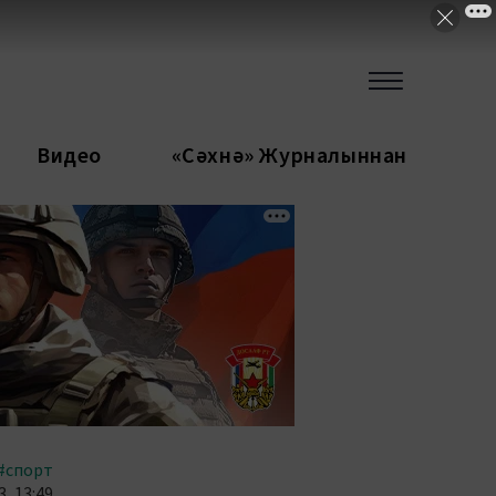
Видео
«Сәхнә» Журналыннан
#спорт
, 13:49