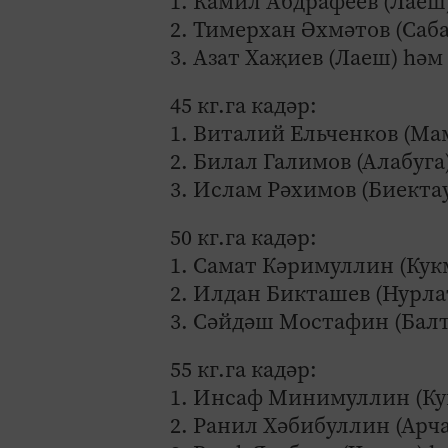
1. Камил Абдрафеев (Лаеш
2. Тимерхан Әхмәтов (Саба
3. Азат Хаҗиев (Лаеш) һә
45 кг.га кадәр:
1. Виталий Ельченков (М
2. Билал Галимов (Алабуга
3. Ислам Рәхимов (Биекта
50 кг.га кадәр:
1. Самат Кәримуллин (Кук
2. Илдан Бикташев (Нурла
3. Сәйдәш Мостафин (Балт
55 кг.га кадәр:
1. Инсаф Минимуллин (Ку
2. Ранил Хәбибуллин (Арча