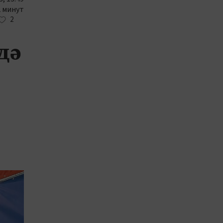
2 минут
2
дә