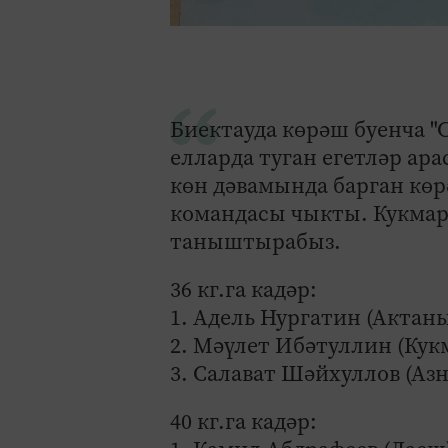
Биектауда көрәш буенча "
елларда туган егетләр ар
көн дәвамында барган кө
командасы чыкты. Кукмара
таныштырабыз.
36 кг.га кадәр:
1. Адель Нургатин (Актан
2. Мәүлет Ибәтуллин (Кук
3. Салават Шәйхуллов (Азн
40 кг.га кадәр: