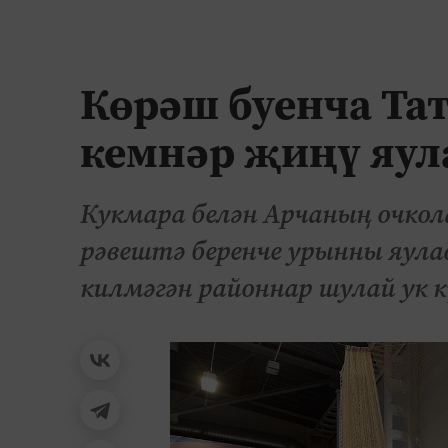
Көрәш буенча Та
кемнәр җиңү яул
Кукмара белән Арчаның очкол
рәвештә беренче урынны яулад
килмәгән районнар шулай ук к