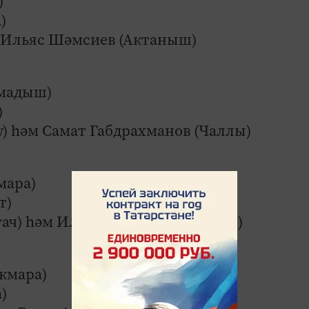
)
)
м Ильяс Шәмсиев (Актаныш)
амадыш)
)
у) һәм Самат Габдрахманов (Чаллы)
мара)
т)
ач) һәм Илфат Газизов (Актаныш)
кмара)
)