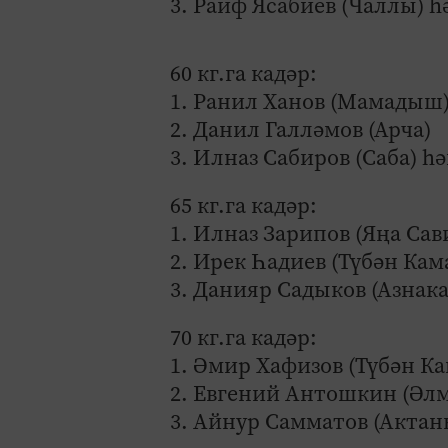
3. Раиф Ясабиев (Чаллы) һ
60 кг.га кадәр:
1. Ранил Ханов (Мамадыш
2. Данил Галләмов (Арча)
3. Илназ Сабиров (Саба) 
65 кг.га кадәр:
1. Илназ Зарипов (Яңа Сав
2. Ирек Һадиев (Түбән Кам
3. Данияр Садыков (Азнак
70 кг.га кадәр:
1. Әмир Хафизов (Түбән Ка
2. Евгений Антошкин (Әлм
3. Айнур Самматов (Актан