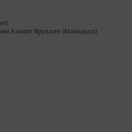
әт)
 һәм Азамат Яруллин (Мамадыш)