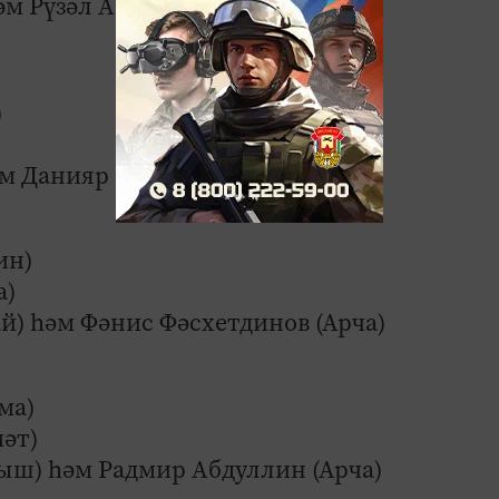
әм Рүзәл Ашаров (Саба)
)
һәм Данияр Гарифуллин (Кукмара)
ин)
а)
ай) һәм Фәнис Фәсхетдинов (Арча)
ма)
әт)
ыш) һәм Радмир Абдуллин (Арча)