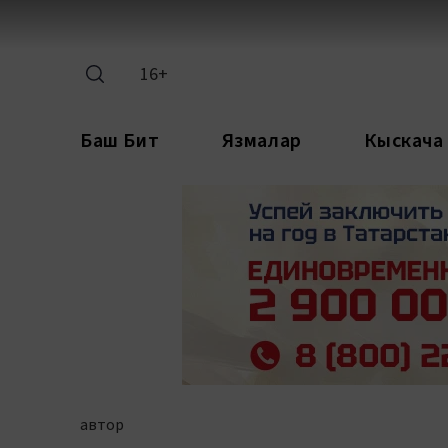
16+
Баш Бит
Язмалар
Кыскача
автор