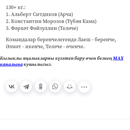
130+ кг.:
1. Альберт Ситдиков (Арча)
2. Константин Морозов (Түбән Кама)
3. Фәрхәт Фәйзуллин (Теләче)
Командалар беренчелегендә Лаеш - беренче,
Әлмәт - икенче, Теләче - өченче.
Кызыклы яңалыкларны күзәтеп бару өчен безнең
МАХ
каналына
кушылыгыз.