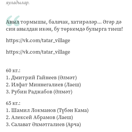
яуладылар.
Авыл тормышы, балачак, хатирәләр... Әгәр дә
син авылдан икән, бу төркемдә булырга тиеш!
https://vk.com/tatar_village
https://vk.com/tatar_village
60 кг.:
1. Дмитрий Гайнеев (Әлмәт)
2. Илфат Миннегалиев (Лаеш)
3. Рубин Раджабов (Әлмәт)
65 кг.:
1. Шамил Локманов (Түбән Кама)
2. Алексей Абрамов (Лаеш)
3. Салават Әхмәтгалиев (Арча)