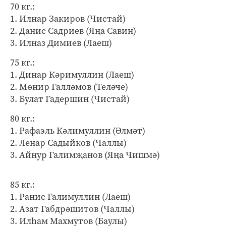
70 кг.:
1. Илнар Закиров (Чистай)
2. Данис Садриев (Яңа Савин)
3. Илназ Димиев (Лаеш)
75 кг.:
1. Динар Кәримуллин (Лаеш)
2. Мөнир Галләмов (Теләче)
3. Булат Гадершин (Чистай)
80 кг.:
1. Рафаэль Кәлимуллин (Әлмәт)
2. Ленар Садыйков (Чаллы)
3. Айнур Галимҗанов (Яңа Чишмә)
85 кг.:
1. Ранис Галимуллин (Лаеш)
2. Азат Габдрәшитов (Чаллы)
3. Илһам Махмутов (Баулы)