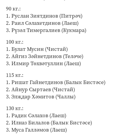
90 кг.:
1. Руслан Зиятдинов (Питрәч)
2. Раил Сәлахетдинов (Лаеш)
3. Рүзәл Тимергалиев (Кукмара)
100 кг.:
1. Булат Мусин (Чистай)
2. Айгиз Зәйнетдинов (Теләче)
3. Илмир Төхвәтуллин (Лаеш)
115 кг.:
1. Ришат Гайнетдинов (Балык Бистәсе)
2. Айнур Сыртаев (Чистай)
3. Элҗдар Хәмитов (Чаллы)
130 кг.:
1. Радик Сәлахов (Лаеш)
2. Илназ Билалов (Балык Бистәсе)
3. Муса Галләмов (Лаеш)