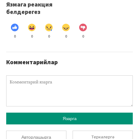
Язмага реакция
белдерегез
0
0
0
0
0
Комментарийлар
Язарга
Теркәлергә
Авторлашырга