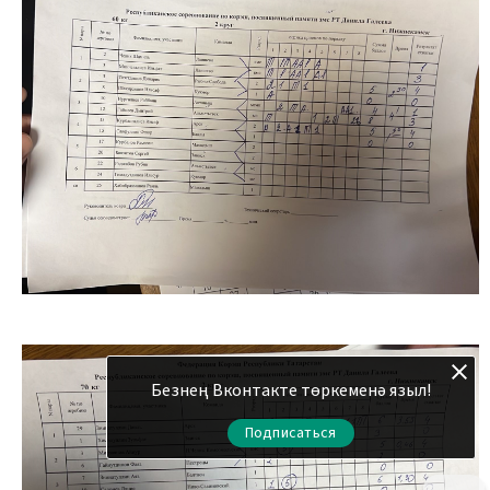
Шулай ук биредә Илһам Шакиров истәлегенә
яшьләр арасында да көрәш бәйгесе уза. 7
апрельдә ярышларны ачу тантанасы узды һәм
беренче көн тәмамланды. Иртәгә хәлиткеч
очрушалар узачак.
Безнең Вконтакте төркеменә языл!
Подписаться