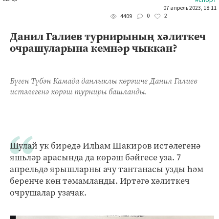
#спорт
07 апрель 2023, 18:11
0
2
4409
Данил Галиев турнирының хәлиткеч
очрашуларына кемнәр чыккан?
Бүген Түбән Камада данлыклы көрәшче Данил Галиев
истәлегенә көрәш турниры башланды.