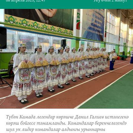
08 апрель 2023, 12:47
Уку өчен 2 минут
Түбән Камада легендар көрәшче Данил Галиев истәлегенә
көрәш бәйгесе тәмамланды. Командалар беренчелегендә
шул ук лидер командалар алдынгы урыннарны