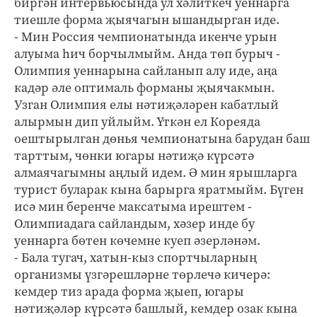
биргән интервьюсында ул хәлиткеч уеннарга
тиешле форма җыячагын ышандырган иде.
- Мин Россия чемпионатында икенче урын
алуыма һич борчылмыйм. Анда төп бурыч -
Олимпия уеннарына сайланып алу иде, аңа
кадәр әле оптималь форманы җыячакмын.
Узган Олимпия елы нәтиҗәләрен кабатлый
алырмын дип уйлыйм. Үткән ел Кореяда
оештырылган дөнья чемпионатына барудан баш
тарттым, чөнки югары нәтиҗә күрсәтә
алмаячагымны аңлый идем. Ә мин ярышларга
турист буларак кына барырга яратмыйм. Бүген
исә мин беренче максатыма ирештем -
Олимпиадага сайландым, хәзер инде бу
уеннарга бөтен көчемне куеп әзерләнәм.
- Бала тугач, хатын-кыз спортчыларның
организмы үзгәрешләрне төрлечә кичерә:
кемдер тиз арада форма җыеп, югары
нәтиҗәләр күрсәтә башлый, кемдер озак кына