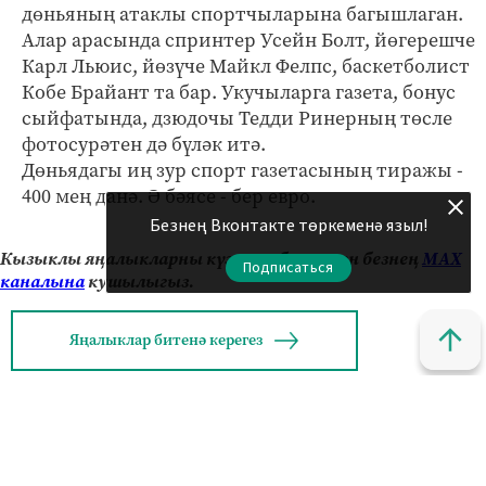
дөньяның атаклы спортчыларына багышлаган.
Алар арасында спринтер Усейн Болт, йөгерешче
Карл Льюис, йөзүче Майкл Фелпс, баскетболист
Кобе Брайант та бар. Укучыларга газета, бонус
сыйфатында, дзюдочы Тедди Ринерның төсле
фотосурәтен дә бүләк итә.
Дөньядагы иң зур спорт газетасының тиражы -
400 мең данә. Ә бәясе - бер евро.
Безнең Вконтакте төркеменә языл!
Кызыклы яңалыкларны күзәтеп бару өчен безнең
МАХ
Подписаться
каналына
кушылыгыз.
Яңалыклар битенә керегез