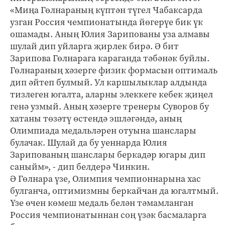
«Миңа Гөлнараның күптән түгел Чабаксарда
узган Россия чемпионатында йөгерүе бик үк
ошамады. Аның Юлия Зарипованы уза алмавы
шулай дип уйларга җирлек бирә. Ә бит
Зарипова Гөлнарага караганда тәбәнәк буйлы.
Гөлнараның хәзерге физик формасын оптималь
дип әйтеп булмый. Ул каршылыклар алдында
тизлеген югалта, аларны элеккеге кебек җиңел
генә узмый. Аның хәзерге тренеры Суворов бу
хатаны төзәтү өстендә эшләгәндә, аның
Олимпиада медальләрен отуына шанслары
булачак. Шулай да бу уеннарда Юлия
Зарипованың шанслары беркадәр югары дип
саныйм», - дип белдерә Чинкин.
Ә Гөлнара үзе, Олимпия чемпионнарына хас
булганча, оптимизмны беркайчан да югалтмый.
Үзе өчен көмеш медаль белән тәмамланган
Россия чемпионатыннан соң үзәк басмаларга