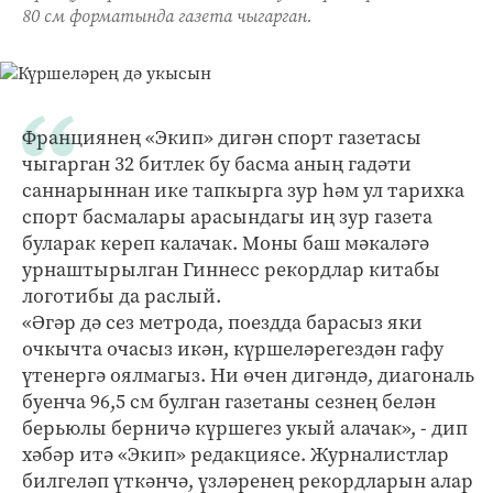
80 см форматында газета чыгарган.
Франциянең «Экип» дигән спорт газетасы
чыгарган 32 битлек бу басма аның гадәти
саннарыннан ике тапкырга зур һәм ул тарихка
спорт басмалары арасындагы иң зур газета
буларак кереп калачак. Моны баш мәкаләгә
урнаштырылган Гиннесс рекордлар китабы
логотибы да раслый.
«Әгәр дә сез метрода, поездда барасыз яки
очкычта очасыз икән, күршеләрегездән гафу
үтенергә оялмагыз. Ни өчен дигәндә, диагональ
буенча 96,5 см булган газетаны сезнең белән
берьюлы берничә күршегез укый алачак», - дип
хәбәр итә «Экип» редакциясе. Журналистлар
билгеләп үткәнчә, үзләренең рекордларын алар