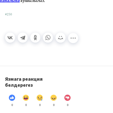
каналына
кушылыгыз.
#250
Язмага реакция
белдерегез
0
0
0
0
0