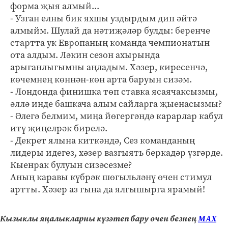
форма җыя алмый...
- Узган елны бик яхшы уздырдым дип әйтә
алмыйм. Шулай да нәтиҗәләр булды: беренче
стартта ук Европаның команда чемпионатын
ота алдым. Ләкин сезон ахырында
арыганлыгымны аңладым. Хәзер, киресенчә,
көчемнең көннән-көн арта баруын сизәм.
- Лондонда финишка төп ставка ясаячаксызмы,
әллә инде башкача алым сайларга җыенасызмы?
- Әлегә белмим, миңа йөгергәндә карарлар кабул
итү җиңелрәк бирелә.
- Декрет ялына киткәндә, Сез команданың
лидеры идегез, хәзер вазгыять беркадәр үзгәрде.
Кыенрак булуын сизәсезме?
Аның каравы күбрәк шөгыльләнү өчен стимул
артты. Хәзер аз гына да ялгышырга ярамый!
Кызыклы яңалыкларны күзәтеп бару өчен безнең
МАХ