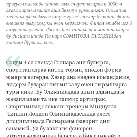
программасында хатын-кыз спортчыларның 3000 м
арага каршылыклар аша йөгерүе урын алган. Олимпия
медальләренә дәгъва итүче гүзәл затлар бу көнне финал
өлешенә чыгу хокукы өчен көрәшәчәк. Финал этабы исә 6
августта узачак. Россия һәм Татарстан җанатарлары
бу дисциплинада Гөлнара СӘМИТОВА-ГАЛКИНАдан
моннан дүрт ел элек...
Соңгы 4 ел эчендә Гөлнара әни булырга,
спорттан азрак китеп торып, янәдән форма
җыярга өлгерде. Хәзер аңа янәдән команданың
лидеры буларак ныгып калу өчен тырышырга
туры килә. Бу Олимпиадада аның алдындагы
җаваплылык та ике тапкыр артыграк.
Спортчының элеккеге тренеры Миңнулла
Чинкин Лондон Олимпиадасында әлеге
дисциплинада Гөлнараны фаворит дип
санамый. Ул бу хактагы фикерен
интервьюларының берсендә бик ачык әйтә.