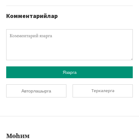
Комментарийлар
Язарга
Теркәлергә
Авторлашырга
Мөһим