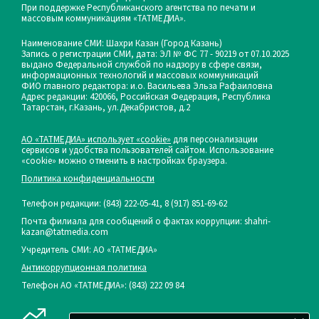
При поддержке Республиканского агентства по печати и
массовым коммуникациям «ТАТМЕДИА».
Наименование СМИ: Шахри Казан (Город Казань)
Запись о регистрации СМИ, дата: ЭЛ № ФС 77 - 90219 от 07.10.2025
выдано Федеральной службой по надзору в сфере связи,
информационных технологий и массовых коммуникаций
ФИО главного редактора: и.о. Васильева Эльза Рафаиловна
Адрес редакции: 420066, Российская Федерация, Республика
Татарстан, г.Казань, ул.Декабристов, д.2
АО «ТАТМЕДИА» использует «cookie»
для персонализации
сервисов и удобства пользователей сайтом. Использование
«cookie» можно отменить в настройках браузера.
Политика конфиденциальности
Телефон редакции:
(843) 222-05-41, 8 (917) 851-69-62
Почта филиала для сообщений о фактах коррупции: shahri-
kazan@tatmedia.com
Учредитель СМИ: АО «ТАТМЕДИА»
Антикоррупционная политика
Телефон АО «ТАТМЕДИА»: (843) 222 09 84