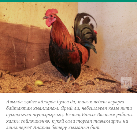
Авылда җәйге айларда булса да, тавык-чебеш асрарга
байтактан хыялланам. Ярый ла, чебешләрен көзге якта
суыткычка тутырырсың. Безнең Балык Бистәсе районы
халкы сөйләшкәнчә, күкәй сала торган тавыкларны ни
эшләтергә? Аларны бетерү кызганыч бит.