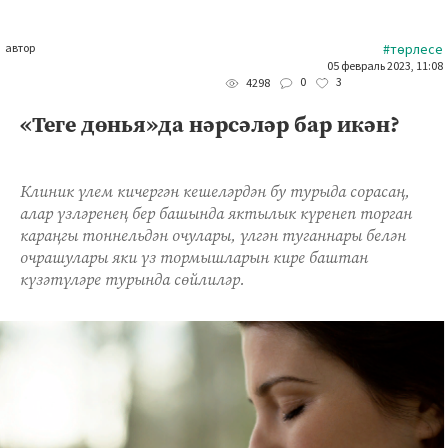
автор
#төрлесе
05 февраль 2023, 11:08
0
3
4298
«Теге дөнья»да нәрсәләр бар икән?
Клиник үлем кичергән кешеләрдән бу турыда сорасаң,
алар үзләренең бер башында яктылык күренеп торган
караңгы тоннельдән очулары, үлгән туганнары белән
очрашулары яки үз тормышларын кире баштан
күзәтүләре турында сөйлиләр.