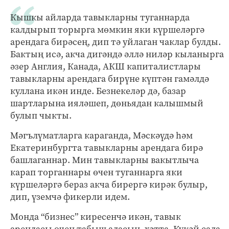
Кышкы айларда тавыкларны туганнарда
калдырып торырга мөмкин яки күршеләргә
арендага бирәсең, дип тә уйлаган чаклар булды.
Бактың исә, акча дигәндә әллә ниләр кыланырга
әзер Англия, Канада, АКШ капиталистлары
тавыкларны арендага бирүне күптән гамәлдә
куллана икән инде. Безнекеләр дә, базар
шартларына ияләшеп, дөньядан калышмый
булып чыкты.
Мәгълүматларга караганда, Мәскәүдә һәм
Екатеринбургта тавыкларны арендага бирә
башлаганнар. Мин тавыкларны вакытлыча
карап торганнары өчен туганнарга яки
күршеләргә бераз акча бирергә кирәк булыр,
дип, үземчә фикерли идем.
Монда “бизнес” киресенчә икән, тавык
арендасы өчен табыш аласың, хәтта. Күкәй сала