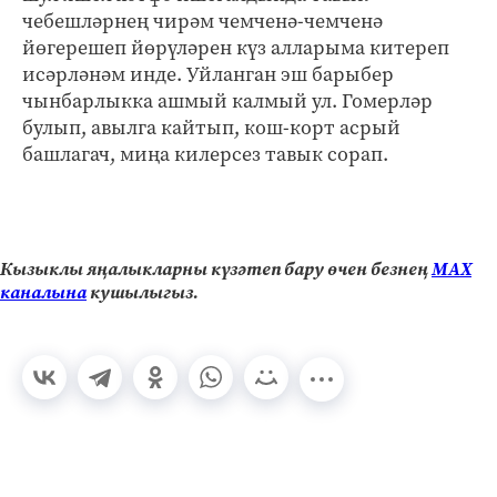
чебешләрнең чирәм чемченә-чемченә
йөгерешеп йөрүләрен күз алларыма китереп
исәрләнәм инде. Уйланган эш барыбер
чынбарлыкка ашмый калмый ул. Гомерләр
булып, авылга кайтып, кош-корт асрый
башлагач, миңа килерсез тавык сорап.
Кызыклы яңалыкларны күзәтеп бару өчен безнең
МАХ
каналына
кушылыгыз.