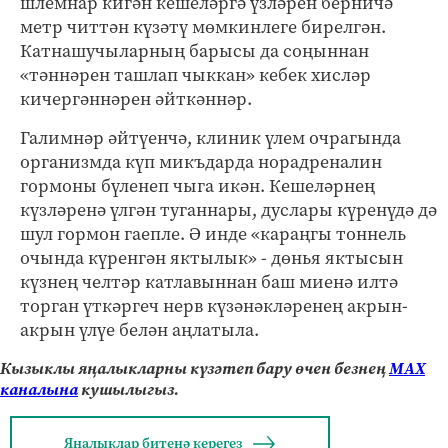
шлемнар кигән кешеләргә үзләрен берничә
метр читтән күзәтү мөмкинлеге бирелгән.
Катнашучыларның барысы да соңыннан
«тәннәрен ташлап чыккан» кебек хисләр
кичергәннәрен әйткәннәр.
Галимнәр әйтүенчә, клиник үлем очрагында
организмда күп микъдарда норадреналин
гормоны бүленеп чыга икән. Кешеләрнең
күзләренә үлгән туганнары, дуслары күренүдә дә
шул гормон гаепле. Ә инде «караңгы тоннель
очында күренгән яктылык» - дөнья яктысын
күзнең челтәр катлавыннан баш миенә илтә
торган үткәргеч нерв күзәнәкләренең акрын-
акрын үлүе белән аңлатыла.
Кызыклы яңалыкларны күзәтеп бару өчен безнең
МАХ
каналына
кушылыгыз.
Яңалыклар битенә керегез