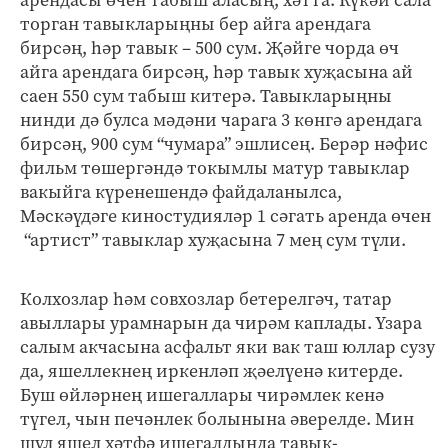
торган тавыкларыңны бер айга арендага
бирсәң, һәр тавык – 500 сум. Җәйге чорда өч
айга арендага бирсәң, һәр тавык хуҗасына ай
саен 550 сум табыш китерә. Тавыкларыңны
нинди дә булса мәдәни чарага 3 көнгә арендага
бирсәң, 900 сум “чумара” эшлисең. Берәр нәфис
фильм төшергәндә токымлы матур тавыклар
вакыйга күренешендә файдаланылса,
Мәскәүдәге киностудияләр 1 сәгать аренда өчен
“артист” тавыклар хуҗасына 7 мең сум түли.
Колхозлар һәм совхозлар бетерелгәч, татар
авыллары урамнарын да чирәм каплады. Үзара
салым акчасына асфальт яки вак таш юллар сузу
да, яшеллекнең иркенләп җәелүенә китерде.
Буш өйләрнең ишегаллары чирәмлек кенә
түгел, чын печәнлек болынына әверелде. Мин
шул яшел хәтфә ишегалдында тавык-