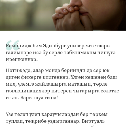
Кембридж һәм Эдинбург университетлары
галимнәре исә бу серле табышмакны чишүгә
ирешкәннәр.
Нәтиҗәдә, алар монда бернинди дә сер юк
дигән фикергә килгәннәр. Үлгән кешенең баш
мие, үлемгә җайлашырга маташып, төрле
галлюцинацияләр китереп чыгарырга сәләтле
икән. Бары шул гына!
Үзе теләп үлеп караучылардан бер төркем
туплап, тәҗрибә уздырганнар. Виртуаль