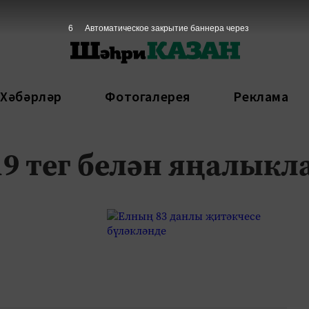
6
Автоматическое закрытие баннера через
 Хәбәрләр
Фотогалерея
Реклама
9 тег белән яңалыкл