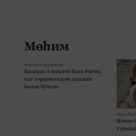
Мөһим
#Кыскача яңалыклар
Казанда 5 яшьлек бала 10нчы
кат тәрәзәсеннән егылып
һәлак булган
#Шоу-биз
Илназ 
турынд