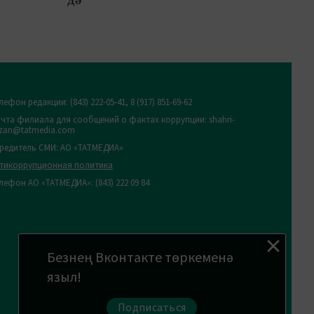
дә
лефон редакции:
(843) 222-05-41, 8 (917) 851-69-62
чта филиала для сообщений о фактах коррупции: shahri-
zan@tatmedia.com
редитель СМИ: АО «ТАТМЕДИА»
тикоррупционная политика
лефон АО «ТАТМЕДИА»: (843) 222 09 84
Безнең Вконтакте төркеменә
языл!
Подписаться