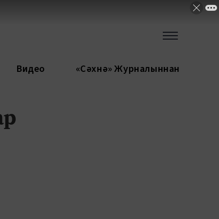
Видео
«Сәхнә» Журналыннан
ар