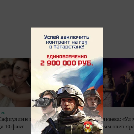
нес
#Шоу-бизнес
Сафиуллин гаиләсе
Зәринә Асылкаева: «Ул
а 10 факт
кеше булганым өчен яр